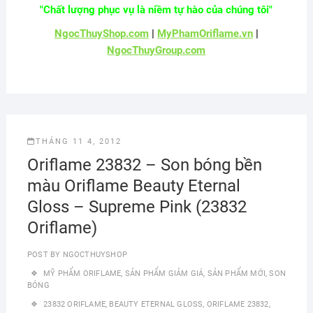
"Chất lượng phục vụ là niềm tự hào của chúng tôi"
NgocThuyShop.com
|
MyPhamOriflame.vn
|
NgocThuyGroup.com
THÁNG 11 4, 2012
Oriflame 23832 – Son bóng bền
màu Oriflame Beauty Eternal
Gloss – Supreme Pink (23832
Oriflame)
POST BY
NGOCTHUYSHOP
MỸ PHẨM ORIFLAME
,
SẢN PHẨM GIẢM GIÁ
,
SẢN PHẨM MỚI
,
SON
BÓNG
23832 ORIFLAME
,
BEAUTY ETERNAL GLOSS
,
ORIFLAME 23832
,