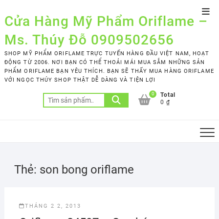
Skip
Top
to
Cửa Hàng Mỹ Phẩm Oriflame –
Men
content
Ms. Thúy Đỗ 0909502656
SHOP MỸ PHẨM ORIFLAME TRỰC TUYẾN HÀNG ĐẦU VIỆT NAM, HOẠT
ĐỘNG TỪ 2006. NƠI BẠN CÓ THỂ THOẢI MÁI MUA SẮM NHỮNG SẢN
PHẨM ORIFLAME BẠN YÊU THÍCH. BẠN SẼ THẤY MUA HÀNG ORIFLAME
VỚI NGỌC THÚY SHOP THẬT DỄ DÀNG VÀ TIỆN LỢI
0
Total
Tìm
0 ₫
kiếm:
Thẻ:
son bong oriflame
THÁNG 2 2, 2013