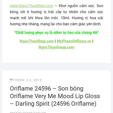
www.NgocThuyShop.com
– Khơi nguồn cảm xúc. Son
bóng với 6 hương vị trái cây tự nhiên cho cảm xúc
mạnh mẽ khi thoa lên môi. 10ml. Hương vị hoa oải
hương nhẹ nhàng, mang lại cho bạn cảm giác yên bình.
"Chất lượng phục vụ là niềm tự hào của chúng tôi"
NgocThuyShop.com
|
MyPhamOriflame.vn
|
NgocThuyGroup.com
THÁNG 2 2, 2013
Oriflame 24596 – Son bóng
Oriflame Very Me Mood Lip Gloss
– Darling Spirit (24596 Oriflame)