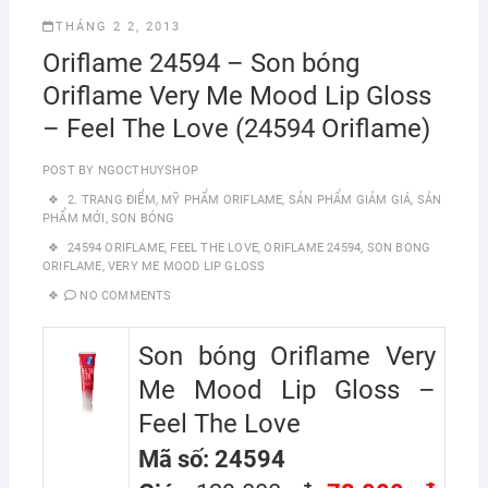
THÁNG 2 2, 2013
Oriflame 24594 – Son bóng
Oriflame Very Me Mood Lip Gloss
– Feel The Love (24594 Oriflame)
POST BY
NGOCTHUYSHOP
2. TRANG ĐIỂM
,
MỸ PHẨM ORIFLAME
,
SẢN PHẨM GIẢM GIÁ
,
SẢN
PHẨM MỚI
,
SON BÓNG
24594 ORIFLAME
,
FEEL THE LOVE
,
ORIFLAME 24594
,
SON BONG
ORIFLAME
,
VERY ME MOOD LIP GLOSS
NO COMMENTS
Son bóng Oriflame Very
Me Mood Lip Gloss –
Feel The Love
Mã số: 24594