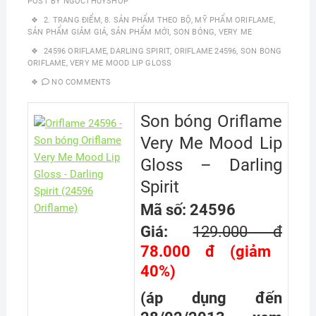
POST BY
NGOCTHUYSHOP
2. TRANG ĐIỂM
,
8. SẢN PHẨM THEO BỘ
,
MỸ PHẨM ORIFLAME
,
SẢN PHẨM GIẢM GIÁ
,
SẢN PHẨM MỚI
,
SON BÓNG
,
VERY ME
24596 ORIFLAME
,
DARLING SPIRIT
,
ORIFLAME 24596
,
SON BONG
ORIFLAME
,
VERY ME MOOD LIP GLOSS
NO COMMENTS
Son bóng Oriflame
Very Me Mood Lip
Gloss – Darling
Spirit
Mã số: 24596
Giá:
129.000 đ
78.000 đ (giảm
40%)
(áp dụng đến