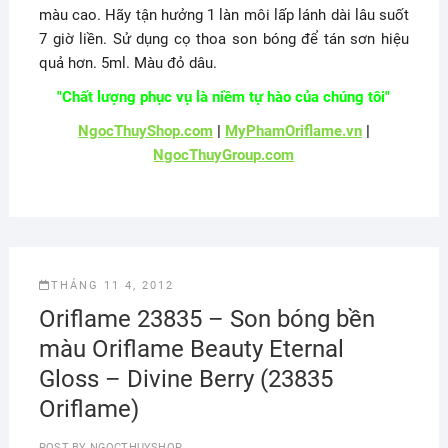
màu cao. Hãy tận hưởng 1 làn môi lấp lánh dài lâu suốt
7 giờ liền. Sử dụng cọ thoa son bóng để tán sơn hiệu
quả hơn. 5ml. Màu đỏ dâu.
"Chất lượng phục vụ là niềm tự hào của chúng tôi"
NgocThuyShop.com
|
MyPhamOriflame.vn
|
NgocThuyGroup.com
THÁNG 11 4, 2012
Oriflame 23835 – Son bóng bền
màu Oriflame Beauty Eternal
Gloss – Divine Berry (23835
Oriflame)
POST BY
NGOCTHUYSHOP