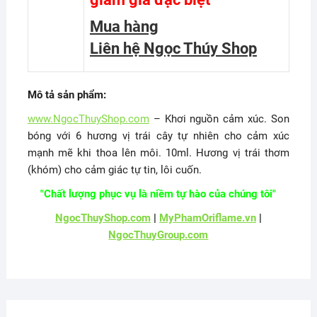
Mua hàng
Liên hệ Ngọc Thúy Shop
Mô tả sản phẩm:
www.NgocThuyShop.com
– Khơi nguồn cảm xúc. Son
bóng với 6 hương vị trái cây tự nhiên cho cảm xúc
mạnh mẽ khi thoa lên môi. 10ml. Hương vị trái thơm
(khóm) cho cảm giác tự tin, lôi cuốn.
"Chất lượng phục vụ là niềm tự hào của chúng tôi"
NgocThuyShop.com
|
MyPhamOriflame.vn
|
NgocThuyGroup.com