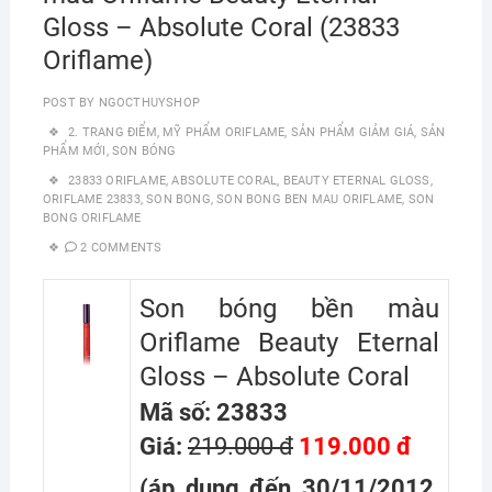
Gloss – Absolute Coral (23833
Oriflame)
POST BY
NGOCTHUYSHOP
2. TRANG ĐIỂM
,
MỸ PHẨM ORIFLAME
,
SẢN PHẨM GIẢM GIÁ
,
SẢN
PHẨM MỚI
,
SON BÓNG
23833 ORIFLAME
,
ABSOLUTE CORAL
,
BEAUTY ETERNAL GLOSS
,
ORIFLAME 23833
,
SON BONG
,
SON BONG BEN MAU ORIFLAME
,
SON
BONG ORIFLAME
2 COMMENTS
Son bóng bền màu
Oriflame Beauty Eternal
Gloss – Absolute Coral
Mã số: 23833
Giá:
219.000 đ
119.000 đ
(áp dụng đến 30/11/2012,