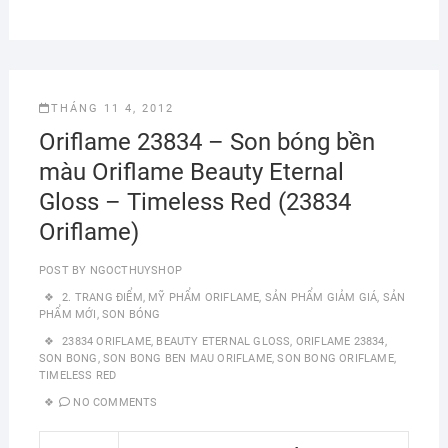
THÁNG 11 4, 2012
Oriflame 23834 – Son bóng bền
màu Oriflame Beauty Eternal
Gloss – Timeless Red (23834
Oriflame)
POST BY
NGOCTHUYSHOP
2. TRANG ĐIỂM
,
MỸ PHẨM ORIFLAME
,
SẢN PHẨM GIẢM GIÁ
,
SẢN
PHẨM MỚI
,
SON BÓNG
23834 ORIFLAME
,
BEAUTY ETERNAL GLOSS
,
ORIFLAME 23834
,
SON BONG
,
SON BONG BEN MAU ORIFLAME
,
SON BONG ORIFLAME
,
TIMELESS RED
NO COMMENTS