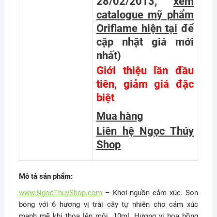
28/02/2013,
xem
catalogue mỹ phẩm
Oriflame hiện tại
để
cập nhật giá mới
nhất
)
Giới thiệu lần đầu
tiên, giảm giá đặc
biệt
Mua hàng
Liên hệ Ngọc Thúy
Shop
Mô tả sản phẩm:
www.NgocThuyShop.com
– Khơi nguồn cảm xúc. Son
bóng với 6 hương vị trái cây tự nhiên cho cảm xúc
mạnh mẽ khi thoa lên môi. 10ml. Hương vị hoa hồng