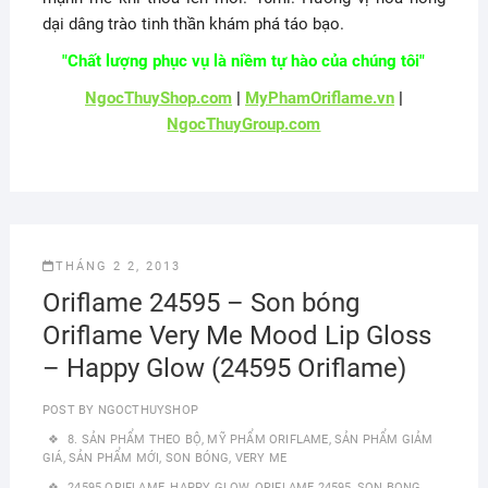
dại dâng trào tinh thần khám phá táo bạo.
"Chất lượng phục vụ là niềm tự hào của chúng tôi"
NgocThuyShop.com
|
MyPhamOriflame.vn
|
NgocThuyGroup.com
THÁNG 2 2, 2013
Oriflame 24595 – Son bóng
Oriflame Very Me Mood Lip Gloss
– Happy Glow (24595 Oriflame)
POST BY
NGOCTHUYSHOP
8. SẢN PHẨM THEO BỘ
,
MỸ PHẨM ORIFLAME
,
SẢN PHẨM GIẢM
GIÁ
,
SẢN PHẨM MỚI
,
SON BÓNG
,
VERY ME
24595 ORIFLAME
,
HAPPY GLOW
,
ORIFLAME 24595
,
SON BONG