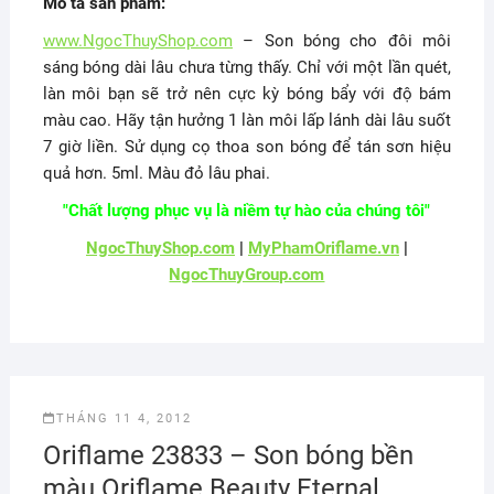
Mô tả sản phẩm:
www.NgocThuyShop.com
– Son bóng cho đôi môi
sáng bóng dài lâu chưa từng thấy. Chỉ với một lần quét,
làn môi bạn sẽ trở nên cực kỳ bóng bẩy với độ bám
màu cao. Hãy tận hưởng 1 làn môi lấp lánh dài lâu suốt
7 giờ liền. Sử dụng cọ thoa son bóng để tán sơn hiệu
quả hơn. 5ml. Màu đỏ lâu phai.
"Chất lượng phục vụ là niềm tự hào của chúng tôi"
NgocThuyShop.com
|
MyPhamOriflame.vn
|
NgocThuyGroup.com
THÁNG 11 4, 2012
Oriflame 23833 – Son bóng bền
màu Oriflame Beauty Eternal