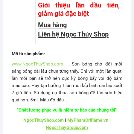
Giới thiệu lần đầu tiên,
giảm giá đặc biệt
Mua hàng
Liên hệ Ngọc Thúy Shop
Mô tả sản phẩm:
www.NgocThuyShop.com
– Son bóng cho đôi môi
sáng bóng dài lâu chưa từng thấy. Chỉ với một lần quét,
làn môi bạn sẽ trở nên cực kỳ bóng bẩy với độ bám
màu cao. Hãy tận hưởng 1 làn môi lấp lánh dài lâu suốt
7 giờ liền. Sử dụng cọ thoa son bóng để tán sơn hiệu
quả hơn. 5ml. Màu đỏ dâu.
"Chất lượng phục vụ là niềm tự hào của chúng tôi"
NgocThuyShop.com
|
MyPhamOriflame.vn
|
NgocThuyGroup.com