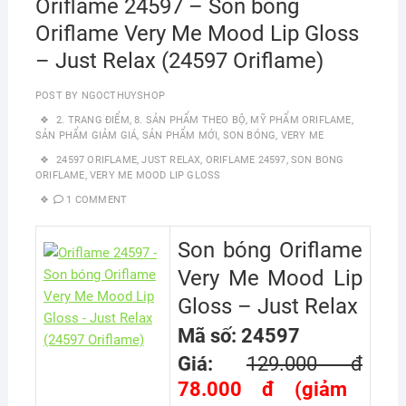
Oriflame 24597 – Son bóng
Oriflame Very Me Mood Lip Gloss
– Just Relax (24597 Oriflame)
POST BY
NGOCTHUYSHOP
2. TRANG ĐIỂM
,
8. SẢN PHẨM THEO BỘ
,
MỸ PHẨM ORIFLAME
,
SẢN PHẨM GIẢM GIÁ
,
SẢN PHẨM MỚI
,
SON BÓNG
,
VERY ME
24597 ORIFLAME
,
JUST RELAX
,
ORIFLAME 24597
,
SON BONG
ORIFLAME
,
VERY ME MOOD LIP GLOSS
1 COMMENT
Son bóng Oriflame
Very Me Mood Lip
Gloss – Just Relax
Mã số: 24597
Giá:
129.000 đ
78.000 đ (giảm