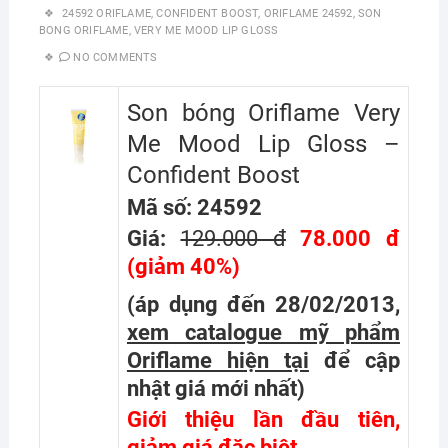
24592 ORIFLAME
,
CONFIDENT BOOST
,
ORIFLAME 24592
,
SON
BONG ORIFLAME
,
VERY ME MOOD LIP GLOSS
NO COMMENTS
Son bóng Oriflame Very
Me Mood Lip Gloss –
Confident Boost
Mã số: 24592
Giá:
129.000 đ
78.000 đ
(giảm 40%)
(áp dụng đến 28/02/2013,
xem catalogue mỹ phẩm
Oriflame hiện tại
để cập
nhật giá mới nhất
)
Giới thiệu lần đầu tiên,
giảm giá đặc biệt