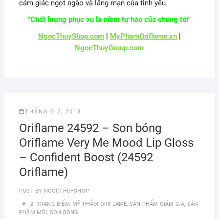
cảm giác ngọt ngào và lãng mạn của tình yêu.
"Chất lượng phục vụ là niềm tự hào của chúng tôi"
NgocThuyShop.com
|
MyPhamOriflame.vn
|
NgocThuyGroup.com
THÁNG 2 2, 2013
Oriflame 24592 – Son bóng
Oriflame Very Me Mood Lip Gloss
– Confident Boost (24592
Oriflame)
POST BY
NGOCTHUYSHOP
2. TRANG ĐIỂM
,
MỸ PHẨM ORIFLAME
,
SẢN PHẨM GIẢM GIÁ
,
SẢN
PHẨM MỚI
,
SON BÓNG