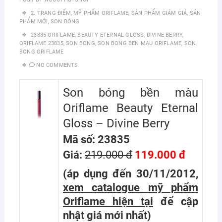
2. TRANG ĐIỂM
,
MỸ PHẨM ORIFLAME
,
SẢN PHẨM GIẢM GIÁ
,
SẢN
PHẨM MỚI
,
SON BÓNG
23835 ORIFLAME
,
BEAUTY ETERNAL GLOSS
,
DIVINE BERRY
,
ORIFLAME 23835
,
SON BONG
,
SON BONG BEN MAU ORIFLAME
,
SON
BONG ORIFLAME
NO COMMENTS
Son bóng bền màu
Oriflame Beauty Eternal
Gloss – Divine Berry
Mã số: 23835
Giá:
219.000 đ
119.000 đ
(áp dụng đến 30/11/2012,
xem catalogue mỹ phẩm
Oriflame hiện tại
để cập
nhật giá mới nhất
)