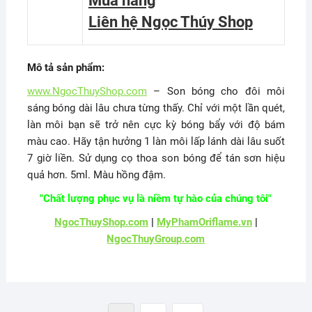
Mua hàng
Liên hệ Ngọc Thúy Shop
Mô tả sản phẩm:
www.NgocThuyShop.com
– Son bóng cho đôi môi
sáng bóng dài lâu chưa từng thấy. Chỉ với một lần quét,
làn môi bạn sẽ trở nên cực kỳ bóng bẩy với độ bám
màu cao. Hãy tận hưởng 1 làn môi lấp lánh dài lâu suốt
7 giờ liền. Sử dụng cọ thoa son bóng để tán sơn hiệu
quả hơn. 5ml. Màu hồng đậm.
"Chất lượng phục vụ là niềm tự hào của chúng tôi"
NgocThuyShop.com
|
MyPhamOriflame.vn
|
NgocThuyGroup.com