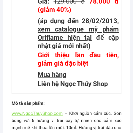
Giá:
129.000 đ
78.000 đ
(giảm 40%)
(áp dụng đến 28/02/2013,
xem catalogue mỹ phẩm
Oriflame hiện tại
để cập
nhật giá mới nhất
)
Giới thiệu lần đầu tiên,
giảm giá đặc biệt
Mua hàng
Liên hệ Ngọc Thúy Shop
Mô tả sản phẩm:
www.NgocThuyShop.com
– Khơi nguồn cảm xúc. Son
bóng với 6 hương vị trái cây tự nhiên cho cảm xúc
mạnh mẽ khi thoa lên môi. 10ml. Hương vị trái dâu cho