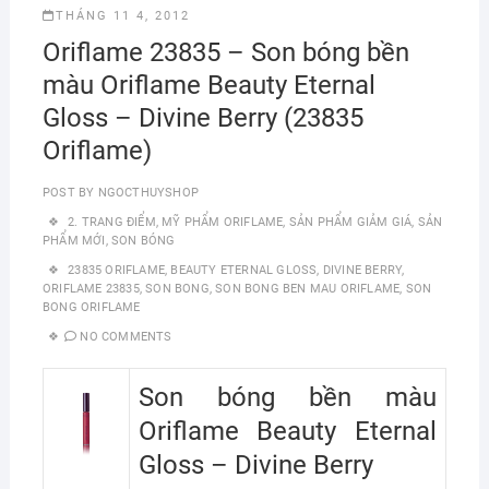
THÁNG 11 4, 2012
Oriflame 23835 – Son bóng bền
màu Oriflame Beauty Eternal
Gloss – Divine Berry (23835
Oriflame)
POST BY
NGOCTHUYSHOP
2. TRANG ĐIỂM
,
MỸ PHẨM ORIFLAME
,
SẢN PHẨM GIẢM GIÁ
,
SẢN
PHẨM MỚI
,
SON BÓNG
23835 ORIFLAME
,
BEAUTY ETERNAL GLOSS
,
DIVINE BERRY
,
ORIFLAME 23835
,
SON BONG
,
SON BONG BEN MAU ORIFLAME
,
SON
BONG ORIFLAME
NO COMMENTS
Son bóng bền màu
Oriflame Beauty Eternal
Gloss – Divine Berry