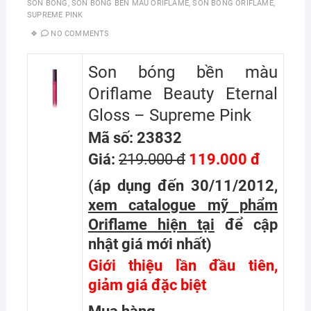
SON BONG
,
SON BONG BEN MAU ORIFLAME
,
SON BONG ORIFLAME
,
SUPREME PINK
NO COMMENTS
Son bóng bền màu
Oriflame Beauty Eternal
Gloss – Supreme Pink
Mã số: 23832
Giá:
219.000 đ
119.000 đ
(áp dụng đến 30/11/2012,
xem catalogue mỹ phẩm
Oriflame hiện tại
để cập
nhật giá mới nhất
)
Giới thiệu lần đầu tiên,
giảm giá đặc biệt