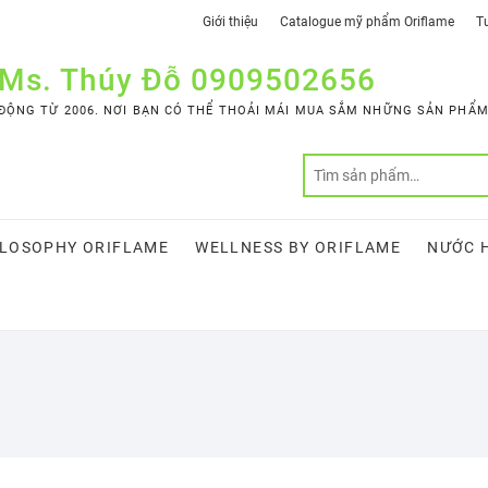
Giới thiệu
Catalogue mỹ phẩm Oriflame
Tư
 Ms. Thúy Đỗ 0909502656
ỘNG TỪ 2006. NƠI BẠN CÓ THỂ THOẢI MÁI MUA SẮM NHỮNG SẢN PHẨM 
LOSOPHY ORIFLAME
WELLNESS BY ORIFLAME
NƯỚC 