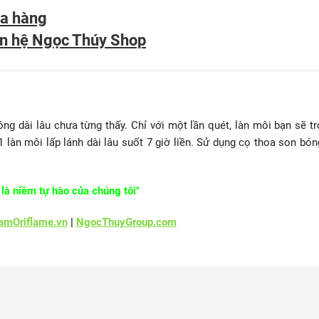
a hàng
ên hệ Ngọc Thúy Shop
 dài lâu chưa từng thấy. Chỉ với một lần quét, làn môi bạn sẽ tr
làn môi lấp lánh dài lâu suốt 7 giờ liền. Sử dụng cọ thoa son bón
là niềm tự hào của chúng tôi"
mOriflame.vn
|
NgocThuyGroup.com