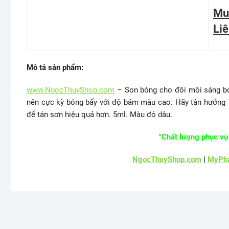
Mu
Li
Mô tả sản phẩm:
www.NgocThuyShop.com
– Son bóng cho đôi môi sáng bóng
nên cực kỳ bóng bẩy với độ bám màu cao. Hãy tận hưởng 1 
để tán sơn hiệu quả hơn. 5ml. Màu đỏ dâu.
"Chất lượng phục vụ 
NgocThuyShop.com
|
MyPha