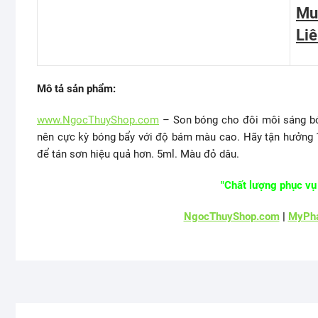
Mu
Li
Mô tả sản phẩm:
www.NgocThuyShop.com
– Son bóng cho đôi môi sáng bóng
nên cực kỳ bóng bẩy với độ bám màu cao. Hãy tận hưởng 1 
để tán sơn hiệu quả hơn. 5ml. Màu đỏ dâu.
"Chất lượng phục vụ 
NgocThuyShop.com
|
MyPha