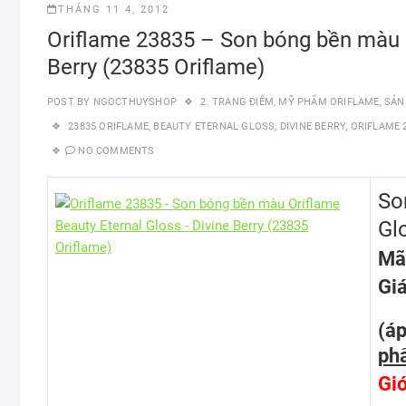
THÁNG 11 4, 2012
Oriflame 23835 – Son bóng bền màu O
Berry (23835 Oriflame)
POST BY
NGOCTHUYSHOP
2. TRANG ĐIỂM
,
MỸ PHẨM ORIFLAME
,
SẢN
23835 ORIFLAME
,
BEAUTY ETERNAL GLOSS
,
DIVINE BERRY
,
ORIFLAME 
NO COMMENTS
So
Gl
Mã
Gi
(á
phẩ
Giớ