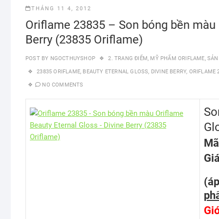
THÁNG 11 4, 2012
Oriflame 23835 – Son bóng bền màu O
Berry (23835 Oriflame)
POST BY
NGOCTHUYSHOP
2. TRANG ĐIỂM
,
MỸ PHẨM ORIFLAME
,
SẢN
23835 ORIFLAME
,
BEAUTY ETERNAL GLOSS
,
DIVINE BERRY
,
ORIFLAME 
NO COMMENTS
So
Gl
Mã
Gi
(á
phẩ
Giớ