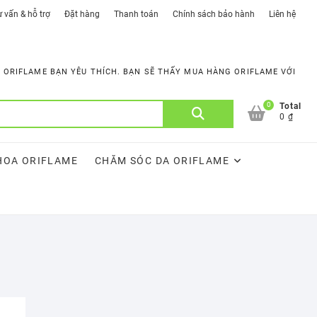
 vấn & hỗ trợ
Đặt hàng
Thanh toán
Chính sách bảo hành
Liên hệ
ORIFLAME BẠN YÊU THÍCH. BẠN SẼ THẤY MUA HÀNG ORIFLAME VỚI
0
Tìm
Total
0 ₫
kiếm:
HOA ORIFLAME
CHĂM SÓC DA ORIFLAME