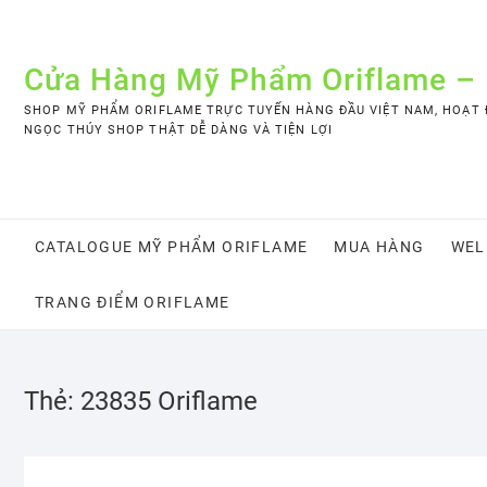
Skip
to
content
Cửa Hàng Mỹ Phẩm Oriflame –
SHOP MỸ PHẨM ORIFLAME TRỰC TUYẾN HÀNG ĐẦU VIỆT NAM, HOẠT Đ
NGỌC THÚY SHOP THẬT DỄ DÀNG VÀ TIỆN LỢI
CATALOGUE MỸ PHẨM ORIFLAME
MUA HÀNG
WEL
TRANG ĐIỂM ORIFLAME
Thẻ:
23835 Oriflame