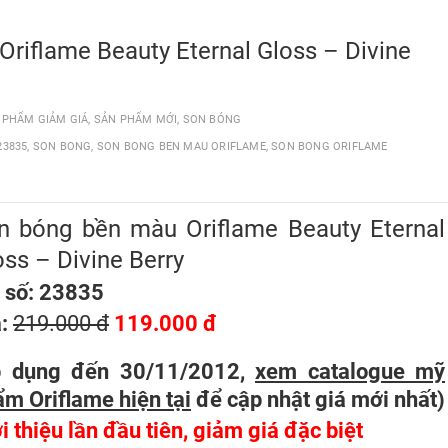
riflame Beauty Eternal Gloss – Divine
 PHẨM GIẢM GIÁ
,
SẢN PHẨM MỚI
,
SON BÓNG
23835
,
SON BONG
,
SON BONG BEN MAU ORIFLAME
,
SON BONG ORIFLAME
n bóng bền màu Oriflame Beauty Eternal
oss – Divine Berry
 số: 23835
á:
219.000 đ
119.000 đ
p dụng đến 30/11/2012,
xem catalogue mỹ
m Oriflame hiện tại
để cập nhật giá mới nhất
)
i thiệu lần đầu tiên, giảm giá đặc biệt