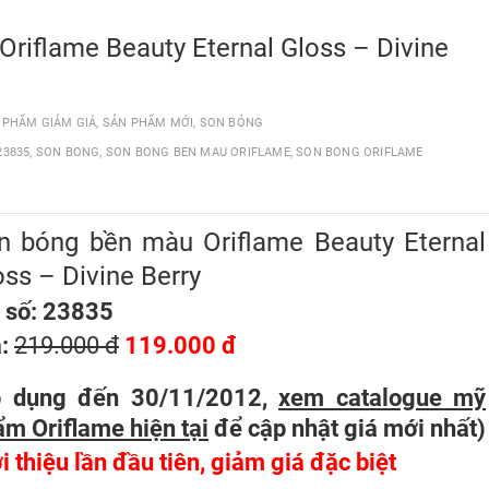
riflame Beauty Eternal Gloss – Divine
 PHẨM GIẢM GIÁ
,
SẢN PHẨM MỚI
,
SON BÓNG
23835
,
SON BONG
,
SON BONG BEN MAU ORIFLAME
,
SON BONG ORIFLAME
n bóng bền màu Oriflame Beauty Eternal
oss – Divine Berry
 số: 23835
á:
219.000 đ
119.000 đ
p dụng đến 30/11/2012,
xem catalogue mỹ
m Oriflame hiện tại
để cập nhật giá mới nhất
)
i thiệu lần đầu tiên, giảm giá đặc biệt