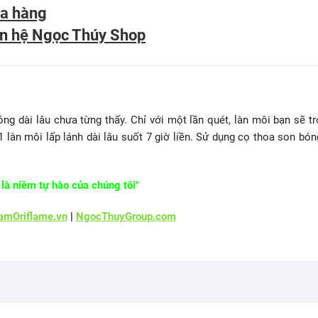
a hàng
ên hệ Ngọc Thúy Shop
 dài lâu chưa từng thấy. Chỉ với một lần quét, làn môi bạn sẽ tr
làn môi lấp lánh dài lâu suốt 7 giờ liền. Sử dụng cọ thoa son bón
là niềm tự hào của chúng tôi"
mOriflame.vn
|
NgocThuyGroup.com