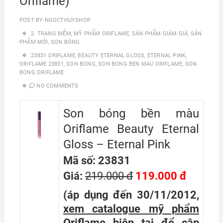
Oriflame)
POST BY
NGOCTHUYSHOP
2. TRANG ĐIỂM
,
MỸ PHẨM ORIFLAME
,
SẢN PHẨM GIẢM GIÁ
,
SẢN
PHẨM MỚI
,
SON BÓNG
23831 ORIFLAME
,
BEAUTY ETERNAL GLOSS
,
ETERNAL PINK
,
ORIFLAME 23831
,
SON BONG
,
SON BONG BEN MAU ORIFLAME
,
SON
BONG ORIFLAME
NO COMMENTS
Son bóng bền màu
Oriflame Beauty Eternal
Gloss – Eternal Pink
Mã số: 23831
Giá:
219.000 đ
119.000 đ
(áp dụng đến 30/11/2012,
xem catalogue mỹ phẩm
Oriflame hiện tại
để cập