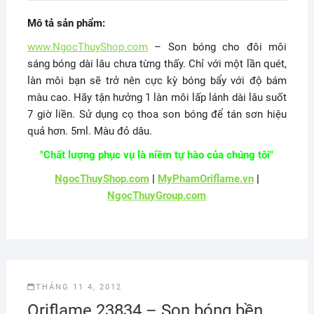
Mô tả sản phẩm:
www.NgocThuyShop.com
– Son bóng cho đôi môi
sáng bóng dài lâu chưa từng thấy. Chỉ với một lần quét,
làn môi bạn sẽ trở nên cực kỳ bóng bẩy với độ bám
màu cao. Hãy tận hưởng 1 làn môi lấp lánh dài lâu suốt
7 giờ liền. Sử dụng cọ thoa son bóng để tán sơn hiệu
quả hơn. 5ml. Màu đỏ dâu.
"Chất lượng phục vụ là niềm tự hào của chúng tôi"
NgocThuyShop.com
|
MyPhamOriflame.vn
|
NgocThuyGroup.com
THÁNG 11 4, 2012
Oriflame 23834 – Son bóng bền