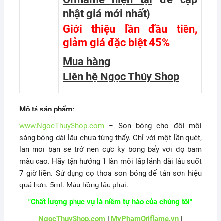
nhật giá mới nhất
)
Giới thiệu lần đầu tiên,
giảm giá đặc biệt 45%
Mua hàng
Liên hệ Ngọc Thúy Shop
Mô tả sản phẩm:
www.NgocThuyShop.com
– Son bóng cho đôi môi
sáng bóng dài lâu chưa từng thấy. Chỉ với một lần quét,
làn môi bạn sẽ trở nên cực kỳ bóng bẩy với độ bám
màu cao. Hãy tận hưởng 1 làn môi lấp lánh dài lâu suốt
7 giờ liền. Sử dụng cọ thoa son bóng để tán sơn hiệu
quả hơn. 5ml. Màu hồng lâu phai.
"Chất lượng phục vụ là niềm tự hào của chúng tôi"
NgocThuyShop.com
|
MyPhamOriflame.vn
|