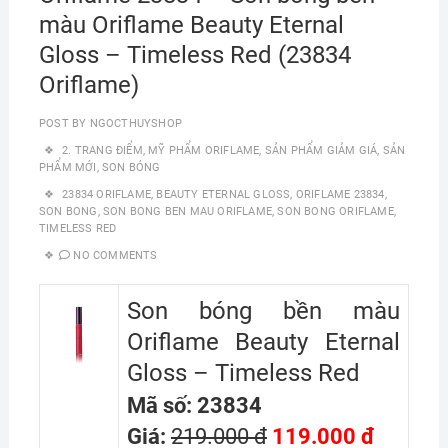
màu Oriflame Beauty Eternal
Gloss – Timeless Red (23834
Oriflame)
POST BY
NGOCTHUYSHOP
2. TRANG ĐIỂM
,
MỸ PHẨM ORIFLAME
,
SẢN PHẨM GIẢM GIÁ
,
SẢN
PHẨM MỚI
,
SON BÓNG
23834 ORIFLAME
,
BEAUTY ETERNAL GLOSS
,
ORIFLAME 23834
,
SON BONG
,
SON BONG BEN MAU ORIFLAME
,
SON BONG ORIFLAME
,
TIMELESS RED
NO COMMENTS
Son bóng bền màu
Oriflame Beauty Eternal
Gloss – Timeless Red
Mã số: 23834
Giá:
219.000 đ
119.000 đ