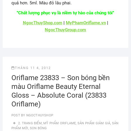
quả hơn. 5ml. Màu đỏ lâu phai.
"Chất lượng phục vụ là niềm tự hào của chúng tôi"
NgocThuyShop.com
|
MyPhamOriflame.vn
|
NgocThuyGroup.com
THÁNG 11 4, 2012
Oriflame 23833 – Son bóng bền
màu Oriflame Beauty Eternal
Gloss – Absolute Coral (23833
Oriflame)
POST BY
NGOCTHUYSHOP
2. TRANG ĐIỂM
,
MỸ PHẨM ORIFLAME
,
SẢN PHẨM GIẢM GIÁ
,
SẢN
PHẨM MỚI
,
SON BÓNG