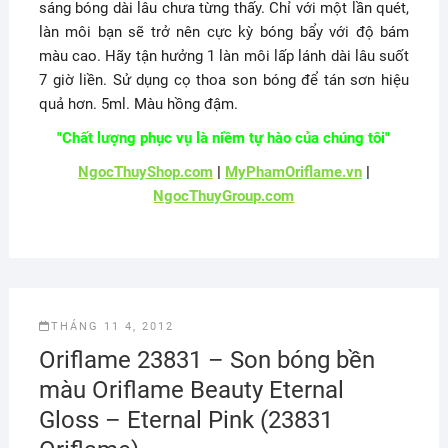
sáng bóng dài lâu chưa từng thấy. Chỉ với một lần quét,
làn môi bạn sẽ trở nên cực kỳ bóng bẩy với độ bám
màu cao. Hãy tận hưởng 1 làn môi lấp lánh dài lâu suốt
7 giờ liền. Sử dụng cọ thoa son bóng để tán sơn hiệu
quả hơn. 5ml. Màu hồng đậm.
"Chất lượng phục vụ là niềm tự hào của chúng tôi"
NgocThuyShop.com
|
MyPhamOriflame.vn
|
NgocThuyGroup.com
THÁNG 11 4, 2012
Oriflame 23831 – Son bóng bền
màu Oriflame Beauty Eternal
Gloss – Eternal Pink (23831