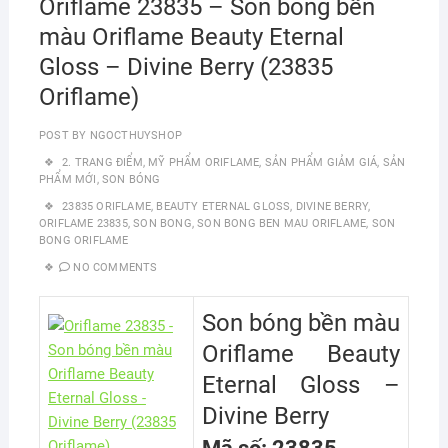
Oriflame 23835 – Son bóng bền
màu Oriflame Beauty Eternal
Gloss – Divine Berry (23835
Oriflame)
POST BY
NGOCTHUYSHOP
2. TRANG ĐIỂM
,
MỸ PHẨM ORIFLAME
,
SẢN PHẨM GIẢM GIÁ
,
SẢN
PHẨM MỚI
,
SON BÓNG
23835 ORIFLAME
,
BEAUTY ETERNAL GLOSS
,
DIVINE BERRY
,
ORIFLAME 23835
,
SON BONG
,
SON BONG BEN MAU ORIFLAME
,
SON
BONG ORIFLAME
NO COMMENTS
Son bóng bền màu
Oriflame Beauty
Eternal Gloss –
Divine Berry