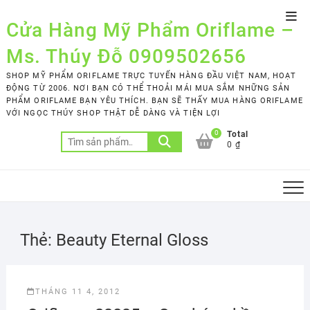
Skip
Top
to
Cửa Hàng Mỹ Phẩm Oriflame –
Men
content
Ms. Thúy Đỗ 0909502656
SHOP MỸ PHẨM ORIFLAME TRỰC TUYẾN HÀNG ĐẦU VIỆT NAM, HOẠT
ĐỘNG TỪ 2006. NƠI BẠN CÓ THỂ THOẢI MÁI MUA SẮM NHỮNG SẢN
PHẨM ORIFLAME BẠN YÊU THÍCH. BẠN SẼ THẤY MUA HÀNG ORIFLAME
VỚI NGỌC THÚY SHOP THẬT DỄ DÀNG VÀ TIỆN LỢI
0
Total
Tìm
0 ₫
kiếm:
Thẻ:
Beauty Eternal Gloss
THÁNG 11 4, 2012