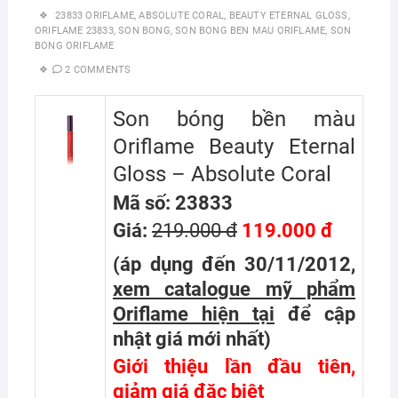
23833 ORIFLAME
,
ABSOLUTE CORAL
,
BEAUTY ETERNAL GLOSS
,
ORIFLAME 23833
,
SON BONG
,
SON BONG BEN MAU ORIFLAME
,
SON
BONG ORIFLAME
2 COMMENTS
Son bóng bền màu
Oriflame Beauty Eternal
Gloss – Absolute Coral
Mã số: 23833
Giá:
219.000 đ
119.000 đ
(áp dụng đến 30/11/2012,
xem catalogue mỹ phẩm
Oriflame hiện tại
để cập
nhật giá mới nhất
)
Giới thiệu lần đầu tiên,
giảm giá đặc biệt