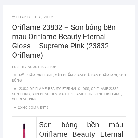
THÁNG 11 4, 2012
Oriflame 23832 – Son bóng bền
màu Oriflame Beauty Eternal
Gloss – Supreme Pink (23832
Oriflame)
POST BY
NGOCTHUYSHOP
MỸ PHẨM ORIFLAME
,
SẢN PHẨM GIẢM GIÁ
,
SẢN PHẨM MỚI
,
SON
BÓNG
23832 ORIFLAME
,
BEAUTY ETERNAL GLOSS
,
ORIFLAME 23832
,
SON BONG
,
SON BONG BEN MAU ORIFLAME
,
SON BONG ORIFLAME
,
SUPREME PINK
NO COMMENTS
Son bóng bền màu
Oriflame Beauty Eternal