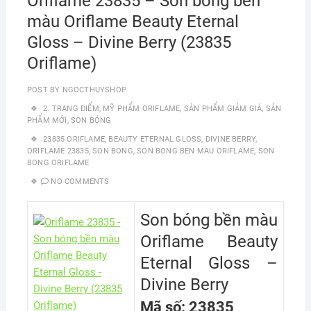
Oriflame 23835 – Son bóng bền
màu Oriflame Beauty Eternal
Gloss – Divine Berry (23835
Oriflame)
POST BY
NGOCTHUYSHOP
2. TRANG ĐIỂM
,
MỸ PHẨM ORIFLAME
,
SẢN PHẨM GIẢM GIÁ
,
SẢN
PHẨM MỚI
,
SON BÓNG
23835 ORIFLAME
,
BEAUTY ETERNAL GLOSS
,
DIVINE BERRY
,
ORIFLAME 23835
,
SON BONG
,
SON BONG BEN MAU ORIFLAME
,
SON
BONG ORIFLAME
NO COMMENTS
Son bóng bền màu
Oriflame Beauty
Eternal Gloss –
Divine Berry
Mã số: 23835