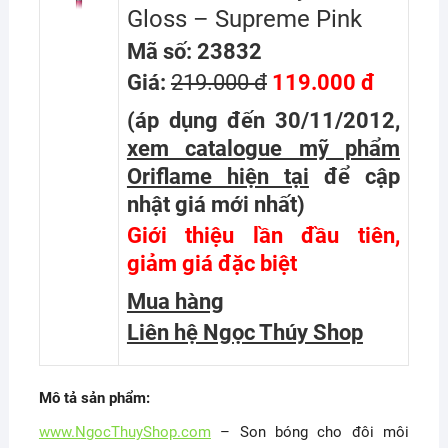
Gloss – Supreme Pink
Mã số: 23832
Giá:
219.000 đ
119.000 đ
(áp dụng đến 30/11/2012,
xem catalogue mỹ phẩm
Oriflame hiện tại
để cập
nhật giá mới nhất
)
Giới thiệu lần đầu tiên,
giảm giá đặc biệt
Mua hàng
Liên hệ Ngọc Thúy Shop
Mô tả sản phẩm:
www.NgocThuyShop.com
– Son bóng cho đôi môi