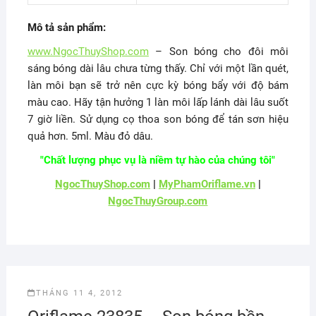
Mô tả sản phẩm:
www.NgocThuyShop.com
– Son bóng cho đôi môi
sáng bóng dài lâu chưa từng thấy. Chỉ với một lần quét,
làn môi bạn sẽ trở nên cực kỳ bóng bẩy với độ bám
màu cao. Hãy tận hưởng 1 làn môi lấp lánh dài lâu suốt
7 giờ liền. Sử dụng cọ thoa son bóng để tán sơn hiệu
quả hơn. 5ml. Màu đỏ dâu.
"Chất lượng phục vụ là niềm tự hào của chúng tôi"
NgocThuyShop.com
|
MyPhamOriflame.vn
|
NgocThuyGroup.com
THÁNG 11 4, 2012