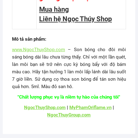
Mua hàng
Liên hệ Ngọc Thúy Shop
Mô tả sản phẩm:
www.NgocThuyShop.com
– Son bóng cho đôi môi
sáng bóng dài lâu chưa từng thấy. Chỉ với một lần quét,
làn môi bạn sẽ trở nên cực kỳ bóng bẩy với độ bám
màu cao. Hãy tận hưởng 1 làn môi lấp lánh dài lâu suốt
7 giờ liền. Sử dụng cọ thoa son bóng để tán sơn hiệu
quả hơn. 5ml. Màu đỏ san hô.
"Chất lượng phục vụ là niềm tự hào của chúng tôi"
NgocThuyShop.com
|
MyPhamOriflame.vn
|
NgocThuyGroup.com