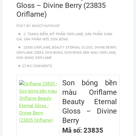
Gloss – Divine Berry (23835
Oriflame)
POST BY
NGOCTHUYSHOP
2. TRANG ĐIỂM
,
MỸ PHẨM ORIFLAME
,
SẢN PHẨM GIẢM
GIÁ
,
SẢN PHẨM MỚI
,
SON BÓNG
23835 ORIFLAME
,
BEAUTY ETERNAL GLOSS
,
DIVINE BERRY
,
ORIFLAME 23835
,
SON BONG
,
SON BONG BEN MAU ORIFLAME
,
SON BONG ORIFLAME
NO COMMENTS
Son bóng bền
màu Oriflame
Beauty Eternal
Gloss – Divine
Berry
Mã số: 23835