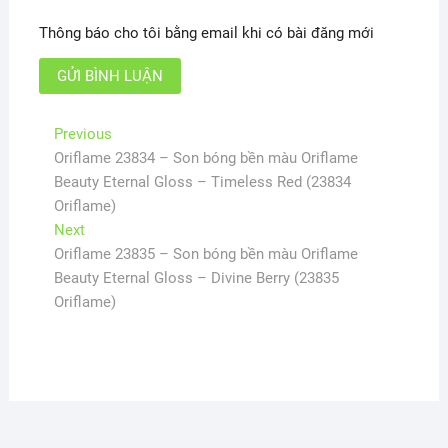
Thông báo cho tôi bằng email khi có bài đăng mới
Điều
Previous
Previous
post:
Oriflame 23834 – Son bóng bền màu Oriflame
hướng
Beauty Eternal Gloss – Timeless Red (23834
bài
Oriflame)
viết
Next
Next
post:
Oriflame 23835 – Son bóng bền màu Oriflame
Beauty Eternal Gloss – Divine Berry (23835
Oriflame)