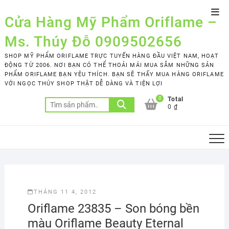
Skip
Top
to
Cửa Hàng Mỹ Phẩm Oriflame –
Men
content
Ms. Thúy Đỗ 0909502656
SHOP MỸ PHẨM ORIFLAME TRỰC TUYẾN HÀNG ĐẦU VIỆT NAM, HOẠT
ĐỘNG TỪ 2006. NƠI BẠN CÓ THỂ THOẢI MÁI MUA SẮM NHỮNG SẢN
PHẨM ORIFLAME BẠN YÊU THÍCH. BẠN SẼ THẤY MUA HÀNG ORIFLAME
VỚI NGỌC THÚY SHOP THẬT DỄ DÀNG VÀ TIỆN LỢI
0
Total
Tìm
0 ₫
kiếm:
THÁNG 11 4, 2012
Oriflame 23835 – Son bóng bền
màu Oriflame Beauty Eternal