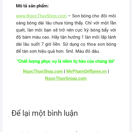
Mô tả sản phẩm:
www.NgocThuyShop.com
– Son bóng cho đôi môi
sáng bóng dài lâu chưa từng thấy. Chỉ với một lần
quét, làn môi bạn sẽ trở nên cực kỳ bóng bẩy với
độ bám màu cao. Hãy tận hưởng 1 làn môi lấp lánh
dài lâu suốt 7 giờ liền. Sử dụng cọ thoa son bóng
để tán sơn hiệu quả hơn. 5ml. Màu đỏ dâu.
"Chất lượng phục vụ là niềm tự hào của chúng tôi"
NgocThuyShop.com
|
MyPhamOriflame.vn
|
NgocThuyGroup.com
Để lại một bình luận