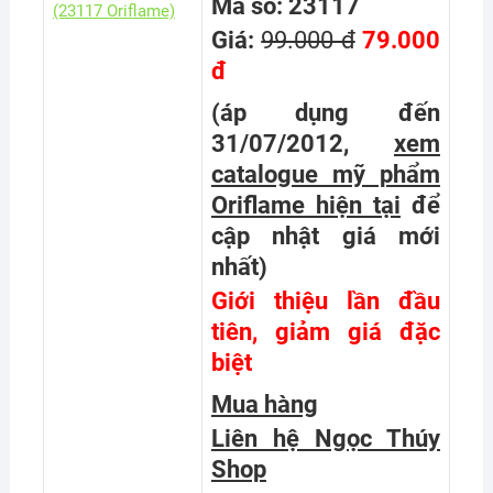
Mã số: 23117
Giá:
99.000 đ
79.000
đ
(áp dụng đến
31/07/2012,
xem
catalogue mỹ phẩm
Oriflame hiện tại
để
cập nhật giá mới
nhất
)
Giới thiệu lần đầu
tiên, giảm giá đặc
biệt
Mua hàng
Liên hệ Ngọc Thúy
Shop