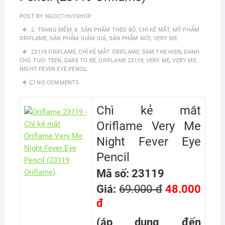
POST BY
NGOCTHUYSHOP
2. TRANG ĐIỂM
,
8. SẢN PHẨM THEO BỘ
,
CHÌ KẺ MẮT
,
MỸ PHẨM
ORIFLAME
,
SẢN PHẨM GIẢM GIÁ
,
SẢN PHẨM MỚI
,
VERY ME
23119 ORIFLAME
,
CHÌ KẺ MẮT ORIFLAME
,
DAM THE HIEN
,
DANH
CHO TUOI TEEN
,
DARE TO BE
,
ORIFLAME 23119
,
VERY ME
,
VERY ME
NIGHT FEVER EYE PENCIL
NO COMMENTS
Chì kẻ mắt
Oriflame Very Me
Night Fever Eye
Pencil
Mã số: 23119
Giá:
69.000 đ
48.000
đ
(áp dụng đến