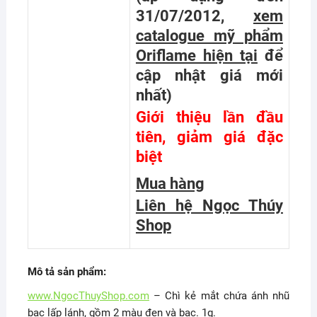
31/07/2012,
xem
catalogue mỹ phẩm
Oriflame hiện tại
để
cập nhật giá mới
nhất
)
Giới thiệu lần đầu
tiên, giảm giá đặc
biệt
Mua hàng
Liên hệ Ngọc Thúy
Shop
Mô tả sản phẩm:
www.NgocThuyShop.com
– Chì kẻ mắt chứa ánh nhũ
bạc lấp lánh, gồm 2 màu đen và bạc. 1g.