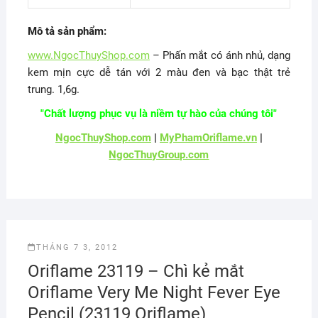
Mô tả sản phẩm:
www.NgocThuyShop.com
– Phấn mắt có ánh nhủ, dạng
kem mịn cực dễ tán với 2 màu đen và bạc thật trẻ
trung. 1,6g.
"Chất lượng phục vụ là niềm tự hào của chúng tôi"
NgocThuyShop.com
|
MyPhamOriflame.vn
|
NgocThuyGroup.com
THÁNG 7 3, 2012
Oriflame 23119 – Chì kẻ mắt
Oriflame Very Me Night Fever Eye
Pencil (23119 Oriflame)