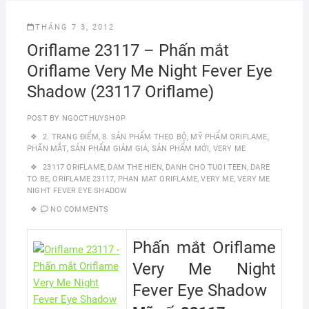
THÁNG 7 3, 2012
Oriflame 23117 – Phấn mắt
Oriflame Very Me Night Fever Eye
Shadow (23117 Oriflame)
POST BY
NGOCTHUYSHOP
2. TRANG ĐIỂM
,
8. SẢN PHẨM THEO BỘ
,
MỸ PHẨM ORIFLAME
,
PHẤN MẮT
,
SẢN PHẨM GIẢM GIÁ
,
SẢN PHẨM MỚI
,
VERY ME
23117 ORIFLAME
,
DAM THE HIEN
,
DANH CHO TUOI TEEN
,
DARE
TO BE
,
ORIFLAME 23117
,
PHAN MAT ORIFLAME
,
VERY ME
,
VERY ME
NIGHT FEVER EYE SHADOW
NO COMMENTS
Phấn mắt Oriflame
Very Me Night
Fever Eye Shadow