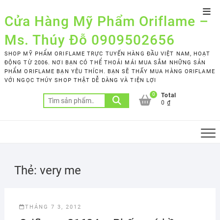
Skip
Top
to
Cửa Hàng Mỹ Phẩm Oriflame –
Men
content
Ms. Thúy Đỗ 0909502656
SHOP MỸ PHẨM ORIFLAME TRỰC TUYẾN HÀNG ĐẦU VIỆT NAM, HOẠT
ĐỘNG TỪ 2006. NƠI BẠN CÓ THỂ THOẢI MÁI MUA SẮM NHỮNG SẢN
PHẨM ORIFLAME BẠN YÊU THÍCH. BẠN SẼ THẤY MUA HÀNG ORIFLAME
VỚI NGỌC THÚY SHOP THẬT DỄ DÀNG VÀ TIỆN LỢI
0
Total
Tìm
0 ₫
kiếm:
Thẻ:
very me
THÁNG 7 3, 2012