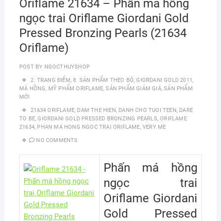
Oriflame 21634 – Phấn má hồng
ngọc trai Oriflame Giordani Gold
Pressed Bronzing Pearls (21634
Oriflame)
POST BY
NGOCTHUYSHOP
2. TRANG ĐIỂM
,
8. SẢN PHẨM THEO BỘ
,
GIORDANI GOLD 2011
,
MÁ HỒNG
,
MỸ PHẨM ORIFLAME
,
SẢN PHẨM GIẢM GIÁ
,
SẢN PHẨM
MỚI
21634 ORIFLAME
,
DAM THE HIEN
,
DANH CHO TUOI TEEN
,
DARE
TO BE
,
GIORDANI GOLD PRESSED BRONZING PEARLS
,
ORIFLAME
21634
,
PHAN MA HONG NGOC TRAI ORIFLAME
,
VERY ME
NO COMMENTS
Phấn má hồng
ngọc trai
Oriflame Giordani
Gold Pressed