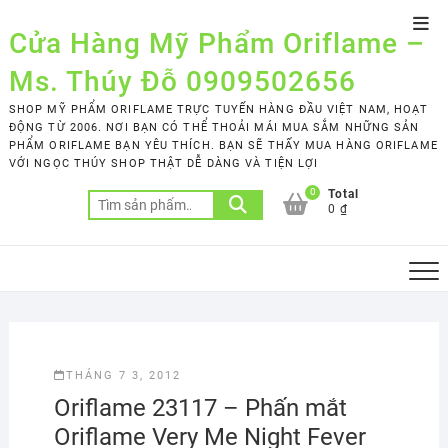
Skip
Top
to
Cửa Hàng Mỹ Phẩm Oriflame –
Men
content
Ms. Thúy Đỗ 0909502656
SHOP MỸ PHẨM ORIFLAME TRỰC TUYẾN HÀNG ĐẦU VIỆT NAM, HOẠT
ĐỘNG TỪ 2006. NƠI BẠN CÓ THỂ THOẢI MÁI MUA SẮM NHỮNG SẢN
PHẨM ORIFLAME BẠN YÊU THÍCH. BẠN SẼ THẤY MUA HÀNG ORIFLAME
VỚI NGỌC THÚY SHOP THẬT DỄ DÀNG VÀ TIỆN LỢI
0
Total
Tìm
0 ₫
kiếm:
THÁNG 7 3, 2012
Oriflame 23117 – Phấn mắt
Oriflame Very Me Night Fever