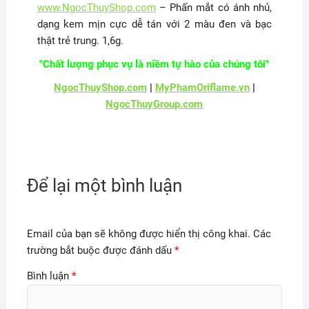
www.NgocThuyShop.com
– Phấn mắt có ánh nhủ,
dạng kem mịn cực dễ tán với 2 màu đen và bạc
thật trẻ trung. 1,6g.
"Chất lượng phục vụ là niềm tự hào của chúng tôi"
NgocThuyShop.com
|
MyPhamOriflame.vn
|
NgocThuyGroup.com
Để lại một bình luận
Email của bạn sẽ không được hiển thị công khai.
Các
trường bắt buộc được đánh dấu
*
Bình luận
*