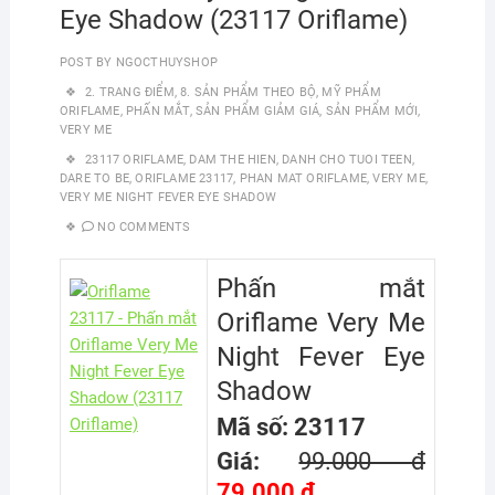
Eye Shadow (23117 Oriflame)
POST BY
NGOCTHUYSHOP
2. TRANG ĐIỂM
,
8. SẢN PHẨM THEO BỘ
,
MỸ PHẨM
ORIFLAME
,
PHẤN MẮT
,
SẢN PHẨM GIẢM GIÁ
,
SẢN PHẨM MỚI
,
VERY ME
23117 ORIFLAME
,
DAM THE HIEN
,
DANH CHO TUOI TEEN
,
DARE TO BE
,
ORIFLAME 23117
,
PHAN MAT ORIFLAME
,
VERY ME
,
VERY ME NIGHT FEVER EYE SHADOW
NO COMMENTS
Phấn mắt
Oriflame Very Me
Night Fever Eye
Shadow
Mã số: 23117
Giá:
99.000 đ
79.000 đ