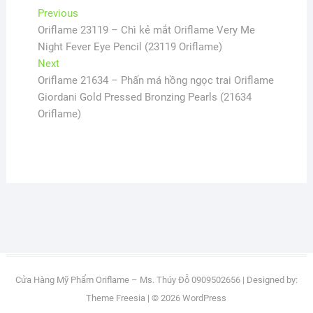
Điều
Previous
Previous
post:
Oriflame 23119 – Chì kẻ mắt Oriflame Very Me
hướng
Night Fever Eye Pencil (23119 Oriflame)
bài
Next
Next
viết
post:
Oriflame 21634 – Phấn má hồng ngọc trai Oriflame
Giordani Gold Pressed Bronzing Pearls (21634
Oriflame)
Cửa Hàng Mỹ Phẩm Oriflame – Ms. Thúy Đỗ 0909502656
| Designed by:
Theme Freesia
| © 2026
WordPress