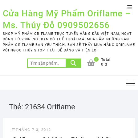
Skip
Top
to
Cửa Hàng Mỹ Phẩm Oriflame –
Men
content
Ms. Thúy Đỗ 0909502656
SHOP MỸ PHẨM ORIFLAME TRỰC TUYẾN HÀNG ĐẦU VIỆT NAM, HOẠT
ĐỘNG TỪ 2006. NƠI BẠN CÓ THỂ THOẢI MÁI MUA SẮM NHỮNG SẢN
PHẨM ORIFLAME BẠN YÊU THÍCH. BẠN SẼ THẤY MUA HÀNG ORIFLAME
VỚI NGỌC THÚY SHOP THẬT DỄ DÀNG VÀ TIỆN LỢI
0
Total
Tìm
0 ₫
kiếm:
Thẻ:
21634 Oriflame
THÁNG 7 3, 2012