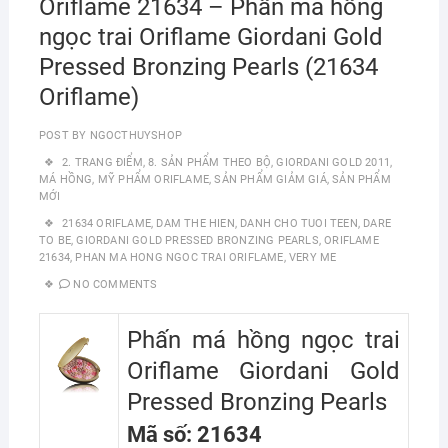
Oriflame 21634 – Phấn má hồng
ngọc trai Oriflame Giordani Gold
Pressed Bronzing Pearls (21634
Oriflame)
POST BY
NGOCTHUYSHOP
2. TRANG ĐIỂM
,
8. SẢN PHẨM THEO BỘ
,
GIORDANI GOLD 2011
,
MÁ HỒNG
,
MỸ PHẨM ORIFLAME
,
SẢN PHẨM GIẢM GIÁ
,
SẢN PHẨM
MỚI
21634 ORIFLAME
,
DAM THE HIEN
,
DANH CHO TUOI TEEN
,
DARE
TO BE
,
GIORDANI GOLD PRESSED BRONZING PEARLS
,
ORIFLAME
21634
,
PHAN MA HONG NGOC TRAI ORIFLAME
,
VERY ME
NO COMMENTS
Phấn má hồng ngọc trai
Oriflame Giordani Gold
Pressed Bronzing Pearls
Mã số: 21634