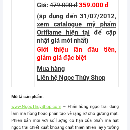
Giá:
479.000 đ
359.000 đ
(áp dụng đến 31/07/2012,
xem catalogue mỹ phẩm
Oriflame hiện tại
để cập
nhật giá mới nhất
)
Giới thiệu lần đầu tiên,
giảm giá đặc biệt
Mua hàng
Liên hệ Ngọc Thúy Shop
Mô tả sản phẩm:
www.NgocThuyShop.com
– Phấn hồng ngọc trai dùng
làm má hồng hoặc phấn tạo vẻ rạng rỡ cho gương mặt.
Phiên bản mới với số lượng có hạn của phấn má hạt
ngọc trai chiết xuất khoáng chất thiên nhiên lấy ý tưởng