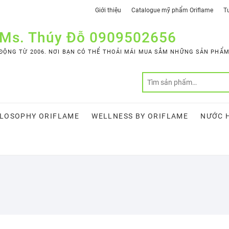
Giới thiệu
Catalogue mỹ phẩm Oriflame
Tư
 Ms. Thúy Đỗ 0909502656
ỘNG TỪ 2006. NƠI BẠN CÓ THỂ THOẢI MÁI MUA SẮM NHỮNG SẢN PHẨM 
LOSOPHY ORIFLAME
WELLNESS BY ORIFLAME
NƯỚC 