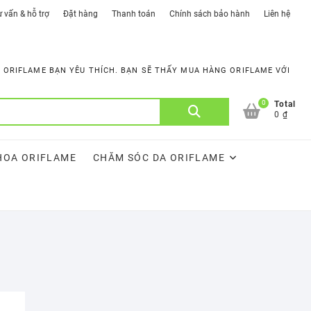
 vấn & hỗ trợ
Đặt hàng
Thanh toán
Chính sách bảo hành
Liên hệ
ORIFLAME BẠN YÊU THÍCH. BẠN SẼ THẤY MUA HÀNG ORIFLAME VỚI
0
Tìm
Total
0 ₫
kiếm:
HOA ORIFLAME
CHĂM SÓC DA ORIFLAME