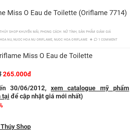
e Miss O Eau de Toilette (Oriflame 7714)
THÚY SHOP KHUYẾN MÃI
,
PHONG CÁCH: NỮ TÍNH
,
SẢN PHẨM GIẢM GIÁ
HOA NU
,
NUOC HOA NU ORIFLAME
,
NUOC HOA ORIFLAME
1 COMMENT
iflame Miss O Eau de Toilette
đ
265.000đ
ến 30/06/2012,
xem catalogue mỹ phẩm
 tại
để cập nhật giá mới nhất
)
%
 Thúy Shop