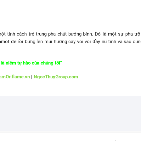
ột tính cách trẻ trung pha chút bướng bỉnh. Đó là một sự pha trộ
ot để rồi bừng lên mùi hương cây vòi voi đầy nữ tính và sau cùn
là niềm tự hào của chúng tôi”
mOriflame.vn
|
NgocThuyGroup.com