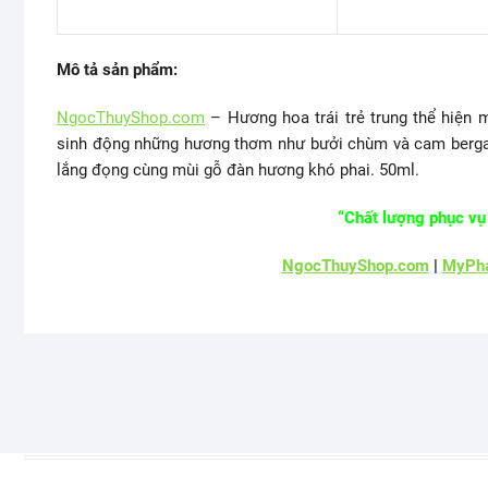
Mô tả sản phẩm:
NgocThuyShop.com
– Hương hoa trái trẻ trung thể hiện m
sinh động những hương thơm như bưởi chùm và cam bergam
lắng đọng cùng mùi gỗ đàn hương khó phai. 50ml.
“Chất lượng phục vụ 
NgocThuyShop.com
|
MyPha