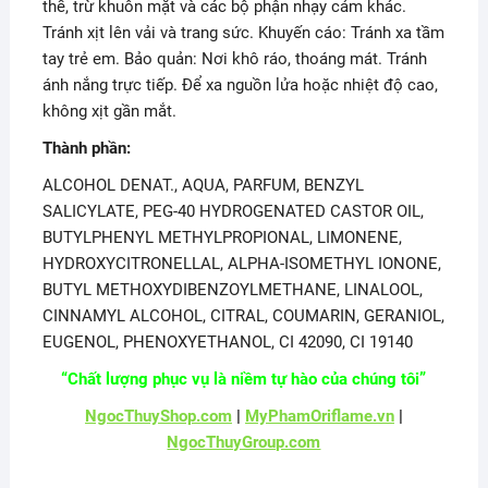
thể, trừ khuôn mặt và các bộ phận nhạy cảm khác.
Tránh xịt lên vải và trang sức. Khuyến cáo: Tránh xa tầm
tay trẻ em. Bảo quản: Nơi khô ráo, thoáng mát. Tránh
ánh nắng trực tiếp. Để xa nguồn lửa hoặc nhiệt độ cao,
không xịt gần mắt.
Thành phần:
ALCOHOL DENAT., AQUA, PARFUM, BENZYL
SALICYLATE, PEG-40 HYDROGENATED CASTOR OIL,
BUTYLPHENYL METHYLPROPIONAL, LIMONENE,
HYDROXYCITRONELLAL, ALPHA-ISOMETHYL IONONE,
BUTYL METHOXYDIBENZOYLMETHANE, LINALOOL,
CINNAMYL ALCOHOL, CITRAL, COUMARIN, GERANIOL,
EUGENOL, PHENOXYETHANOL, CI 42090, CI 19140
“Chất lượng phục vụ là niềm tự hào của chúng tôi”
NgocThuyShop.com
|
MyPhamOriflame.vn
|
NgocThuyGroup.com