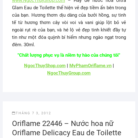
www.NgocThuyShop.com
– Hãy để nước hoa Ultra
Glam Eau de Toilette thể hiện vẻ đẹp tiềm ẩn bên trong
của bạn. Hương thơm dịu dàng của bưởi hồng, sự tinh
tế từ hương thơm cây vòi voi và vani giúp lột bỏ vẻ
ngoài rụt rè của bạn, và hé lộ vẻ đẹp tinh khiết đầy tự
tin như một đóa quỳnh bí hiểm nhưng ngào ngạt trong
đêm. 30ml.
"Chất lượng phục vụ là niềm tự hào của chúng tôi"
NgocThuyShop.com
|
MyPhamOriflame.vn
|
NgocThuyGroup.com
THÁNG 7 3, 2012
Oriflame 22446 – Nước hoa nữ
Oriflame Delicacy Eau de Toilette