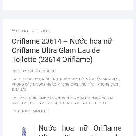
THÁNG 7 3, 2012
Oriflame 23614 – Nước hoa nữ
Oriflame Ultra Glam Eau de
Toilette (23614 Oriflame)
POST BY
NGOCTHUYSHOP
1. NƯỚC HOA
,
GIỚI TÍNH: NƯỚC HOA NỮ
,
MỸ PHẨM ORIFLAME
,
PHONG CÁCH: NGỌT NGÀO
,
PHONG CÁCH: NỮ TÍNH
,
PHONG CÁCH:
ĐẮM SAY
23614 ORIFLAME
,
NUOC HOA
,
NUOC HOA NU
,
NUOC HOA NU
ORIFLAME
,
ORIFLAME 23614
,
ULTRA GLAM EAU DE TOILETTE
NO COMMENTS
Nước hoa nữ Oriflame