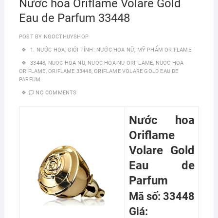
Nước hoa Oriflame Volare Gold
Eau de Parfum 33448
POST BY
NGOCTHUYSHOP
1. NƯỚC HOA
,
GIỚI TÍNH: NƯỚC HOA NỮ
,
MỸ PHẨM ORIFLAME
33448
,
NUOC HOA NU
,
NUOC HOA NU ORIFLAME
,
NUOC HOA
ORIFLAME
,
ORIFLAME 33448
,
ORIFLAME VOLARE GOLD EAU DE
PARFUM
NO COMMENTS
Nước hoa
Oriflame
Volare Gold
Eau de
Parfum
Mã số: 33448
Giá: