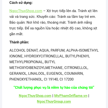
Cách sử dụng:
NgocThuyShop.com
– Xịt trực tiếp lên da. Tránh xịt lên
vải và trang sức. Khuyến cáo: Tránh xa tầm tay trẻ em.
Bảo quản: Nơi khô ráo, thoáng mát. Tránh ánh nắng
trực tiếp. Để xa nguồn lửa hoặc nhiệt độ cao, không xịt
gần mắt.
Thành phần:
ALCOHOL DENAT, AQUA, PARFUM, ALPHA-ISOMETHYL
IONONE, HYDROXYCITRONELLAL, BUTYLPHENYL
METHYLPROPIONAL, BUTYL
METHOXYDIBENZOYLMETHANE, CITRONELLOL,
GERANIOL, LINALOOL, EUGENOL, COUMARIN,
PHENOXYETHANOL, CI 19140, CI 17200
“Chất lượng phục vụ là niềm tự hào của chúng tôi”
NgocThuyShop.com
|
MyPhamOriflame.vn
|
NgocThuyGroup.com