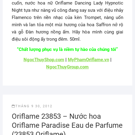
cuốn, nước hoa nữ Oriflame Dancing Lady Hypnotic
Night tựa như nàng vũ công đang say sưa với điệu nhảy
Flamenco trên nền nhạc của kèn Trompet, nàng uốn
mình và lan tỏa một mùi hương của hoa Saffron nở rộ
và gỗ Đàn hương nồng ấm. Hãy hòa mình cùng giai
điệu sôi động ấy trong đêm. 50ml.
“Chất lượng phục vụ là niềm tự hào của chúng tôi”
NgocThuyShop.com
|
MyPhamOriflame.vn
|
NgocThuyGroup.com
THÁNG 9 30, 2012
Oriflame 23853 – Nước hoa
Oriflame Paradise Eau de Parfume
(23853 Oriflame)