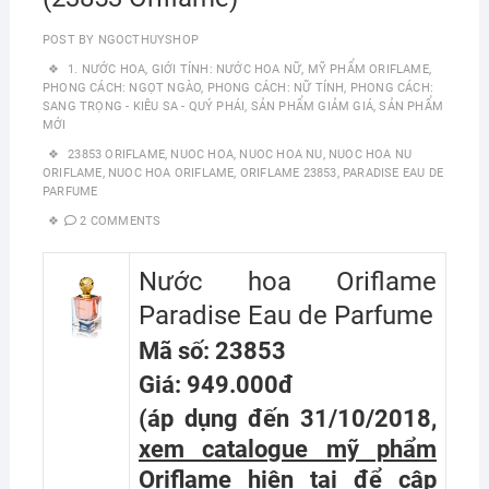
POST BY
NGOCTHUYSHOP
1. NƯỚC HOA
,
GIỚI TÍNH: NƯỚC HOA NỮ
,
MỸ PHẨM ORIFLAME
,
PHONG CÁCH: NGỌT NGÀO
,
PHONG CÁCH: NỮ TÍNH
,
PHONG CÁCH:
SANG TRỌNG - KIÊU SA - QUÝ PHÁI
,
SẢN PHẨM GIẢM GIÁ
,
SẢN PHẨM
MỚI
23853 ORIFLAME
,
NUOC HOA
,
NUOC HOA NU
,
NUOC HOA NU
ORIFLAME
,
NUOC HOA ORIFLAME
,
ORIFLAME 23853
,
PARADISE EAU DE
PARFUME
2 COMMENTS
Nước hoa Oriflame
Paradise Eau de Parfume
Mã số: 23853
Giá: 949.000đ
(áp dụng đến 31/10/2018,
xem catalogue mỹ phẩm
Oriflame hiện tại
để cập