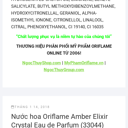
SALICYLATE, BUTYL METHOXYDIBENZOYLMETHANE,
HYDROXYCITRONELLAL, GERANIOL, ALPHA-
ISOMETHYL IONONE, CITRONELLOL, LINALOOL,
CITRAL, PHENOXYETHANOL, CI 19140, CI 16035
“Chất lượng phục vụ là niềm tự hào của chúng tôi”
THƯƠNG HIỆU PHÂN PHỐI MỸ PHẨM ORIFLAME
ONLINE TỪ 2006!
NgocThuyShop.com
|
MyPhamOriflame.vn
|
NgocThuyGroup.com
THÁNG 1 14, 2018
Nước hoa Oriflame Amber Elixir
Crystal Eau de Parfum (33044)