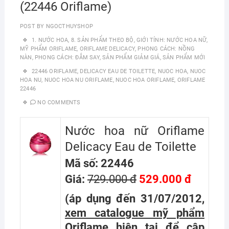
(22446 Oriflame)
POST BY
NGOCTHUYSHOP
1. NƯỚC HOA
,
8. SẢN PHẨM THEO BỘ
,
GIỚI TÍNH: NƯỚC HOA NỮ
,
MỸ PHẨM ORIFLAME
,
ORIFLAME DELICACY
,
PHONG CÁCH: NỒNG
NÀN
,
PHONG CÁCH: ĐẮM SAY
,
SẢN PHẨM GIẢM GIÁ
,
SẢN PHẨM MỚI
22446 ORIFLAME
,
DELICACY EAU DE TOILETTE
,
NUOC HOA
,
NUOC
HOA NU
,
NUOC HOA NU ORIFLAME
,
NUOC HOA ORIFLAME
,
ORIFLAME
22446
NO COMMENTS
Nước hoa nữ Oriflame
Delicacy Eau de Toilette
Mã số: 22446
Giá:
729.000 đ
529.000 đ
(áp dụng đến 31/07/2012,
xem catalogue mỹ phẩm
Oriflame hiện tại
để cập