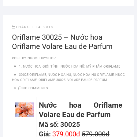
THÁNG 1 14, 2018
Oriflame 30025 – Nước hoa
Oriflame Volare Eau de Parfum
POST BY
NGOCTHUYSHOP
1. NƯỚC HOA
,
GIỚI TÍNH: NƯỚC HOA NỮ
,
MỸ PHẨM ORIFLAME
30025 ORIFLAME
,
NUOC HOA NU
,
NUOC HOA NU ORIFLAME
,
NUOC
HOA ORIFLAME
,
ORIFLAME 30025
,
VOLARE EAU DE PARFUM
NO COMMENTS
Nước hoa Oriflame
Volare Eau de Parfum
Mã số: 30025
Giá:
379.000đ
579.000đ