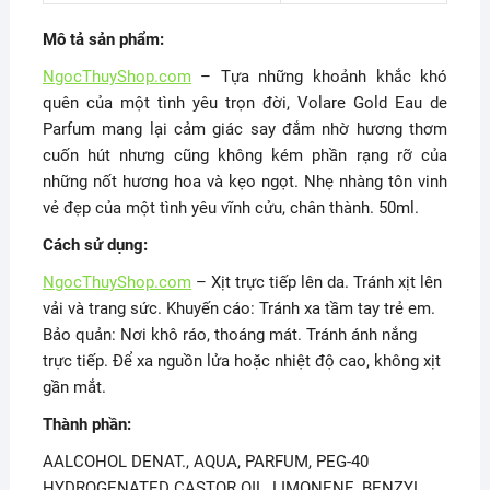
Mô tả sản phẩm:
NgocThuyShop.com
– Tựa những khoảnh khắc khó
quên của một tình yêu trọn đời, Volare Gold Eau de
Parfum mang lại cảm giác say đắm nhờ hương thơm
cuốn hút nhưng cũng không kém phần rạng rỡ của
những nốt hương hoa và kẹo ngọt. Nhẹ nhàng tôn vinh
vẻ đẹp của một tình yêu vĩnh cửu, chân thành. 50ml.
Cách sử dụng:
NgocThuyShop.com
– Xịt trực tiếp lên da. Tránh xịt lên
vải và trang sức. Khuyến cáo: Tránh xa tầm tay trẻ em.
Bảo quản: Nơi khô ráo, thoáng mát. Tránh ánh nắng
trực tiếp. Để xa nguồn lửa hoặc nhiệt độ cao, không xịt
gần mắt.
Thành phần:
AALCOHOL DENAT., AQUA, PARFUM, PEG-40
HYDROGENATED CASTOR OIL, LIMONENE, BENZYL