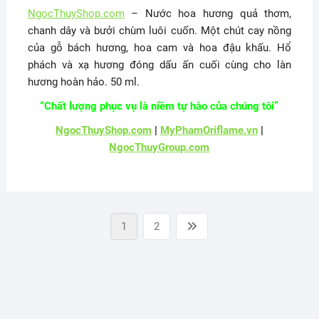
NgocThuyShop.com
– Nước hoa hương quả thơm,
chanh dây và bưởi chùm luôi cuốn. Một chút cay nồng
của gỗ bách hương, hoa cam và hoa đậu khấu. Hổ
phách và xạ hương đóng dấu ấn cuối cùng cho làn
hương hoàn hảo. 50 ml.
“Chất lượng phục vụ là niềm tự hào của chúng tôi”
NgocThuyShop.com
|
MyPhamOriflame.vn
|
NgocThuyGroup.com
Phân
Page
Page
Next
1
2
trang
page
bài
viết