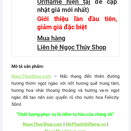
Oriflame hiện tại
để cập
nhật giá mới nhất
)
Giới thiệu lần đầu tiên,
giảm giá đặc biệt
Mua hàng
Liên hệ Ngọc Thúy Shop
Mô tả sản phẩm:
NgocThuyShop.com
– Nấc thang đến thiên đường
hương thơm ngọt ngào với nốt hương quế trung tâm,
hương hoa nhài thoang thoảng và hương va-ni ngọt
ngào đã tạo nên sức quyến rũ cho nước hoa Felicity.
50ml.
“Chất lượng phục vụ là niềm tự hào của chúng tôi”
NgocThuyShop.com
|
MyPhamOriflame.vn
|