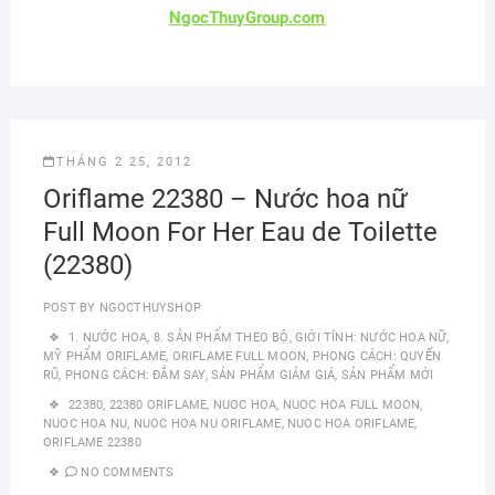
NgocThuyGroup.com
THÁNG 2 25, 2012
Oriflame 22380 – Nước hoa nữ
Full Moon For Her Eau de Toilette
(22380)
POST BY
NGOCTHUYSHOP
1. NƯỚC HOA
,
8. SẢN PHẨM THEO BỘ
,
GIỚI TÍNH: NƯỚC HOA NỮ
,
MỸ PHẨM ORIFLAME
,
ORIFLAME FULL MOON
,
PHONG CÁCH: QUYẾN
RŨ
,
PHONG CÁCH: ĐẮM SAY
,
SẢN PHẨM GIẢM GIÁ
,
SẢN PHẨM MỚI
22380
,
22380 ORIFLAME
,
NUOC HOA
,
NUOC HOA FULL MOON
,
NUOC HOA NU
,
NUOC HOA NU ORIFLAME
,
NUOC HOA ORIFLAME
,
ORIFLAME 22380
NO COMMENTS