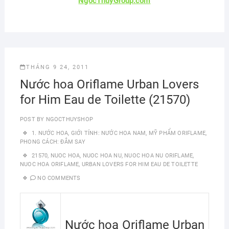
NgocThuyGroup.com
THÁNG 9 24, 2011
Nước hoa Oriflame Urban Lovers
for Him Eau de Toilette (21570)
POST BY
NGOCTHUYSHOP
1. NƯỚC HOA
,
GIỚI TÍNH: NƯỚC HOA NAM
,
MỸ PHẨM ORIFLAME
,
PHONG CÁCH: ĐẮM SAY
21570
,
NUOC HOA
,
NUOC HOA NU
,
NUOC HOA NU ORIFLAME
,
NUOC HOA ORIFLAME
,
URBAN LOVERS FOR HIM EAU DE TOILETTE
NO COMMENTS
Nước hoa Oriflame Urban