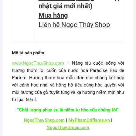
nhật giá mới nhất
)
Mua hàng
Liên hệ Ngọc Thúy Shop
Mô tả sản phẩm:
www.NgocThuyShop.com
– Nâng niu cuộc sống với
hương thơm lôi cuốn của nước hoa Paradise Eau de
Parfum. Hương thơm hoa mẫu đơn nhẹ nhàng kết hợp
với cánh hoa nhài và hồng hồ tiêu cùng hòa quyện với
mùi hương của gỗ tuyết tùng và xạ hương mềm mịn như
tơ lụa. 50ml.
“Chất lượng phục vụ là niềm tự hào của chúng tôi”
NgocThuyShop.com
|
MyPhamOriflame.vn
|
NgocThuyGroup.com