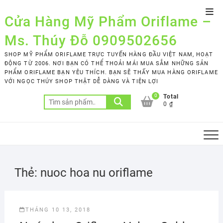
Skip
Top
to
Cửa Hàng Mỹ Phẩm Oriflame –
Men
content
Ms. Thúy Đỗ 0909502656
SHOP MỸ PHẨM ORIFLAME TRỰC TUYẾN HÀNG ĐẦU VIỆT NAM, HOẠT
ĐỘNG TỪ 2006. NƠI BẠN CÓ THỂ THOẢI MÁI MUA SẮM NHỮNG SẢN
PHẨM ORIFLAME BẠN YÊU THÍCH. BẠN SẼ THẤY MUA HÀNG ORIFLAME
VỚI NGỌC THÚY SHOP THẬT DỄ DÀNG VÀ TIỆN LỢI
0
Total
Tìm
0 ₫
kiếm:
Thẻ:
nuoc hoa nu oriflame
THÁNG 10 13, 2018