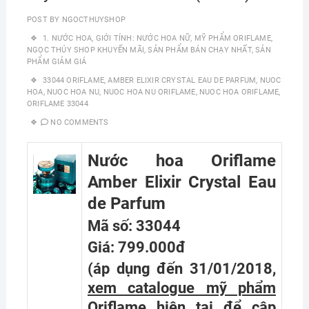
POST BY
NGOCTHUYSHOP
1. NƯỚC HOA
,
GIỚI TÍNH: NƯỚC HOA NỮ
,
MỸ PHẨM ORIFLAME
,
NGỌC THÚY SHOP KHUYẾN MÃI
,
SẢN PHẨM BÁN CHẠY NHẤT
,
SẢN
PHẨM GIẢM GIÁ
33044 ORIFLAME
,
AMBER ELIXIR CRYSTAL EAU DE PARFUM
,
NUOC
HOA
,
NUOC HOA NU
,
NUOC HOA NU ORIFLAME
,
NUOC HOA ORIFLAME
,
ORIFLAME 33044
NO COMMENTS
Nước hoa Oriflame
Amber Elixir Crystal Eau
de Parfum
Mã số: 33044
Giá: 799.000đ
(áp dụng đến 31/01/2018,
xem catalogue mỹ phẩm
Oriflame hiện tại
để cập