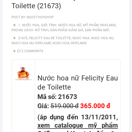
Toilette (21673)
POST BY
NGOCTHUYSHOP
1. NƯỚC HOA
,
GIỚI TÍNH: NƯỚC HOA NỮ
,
MỸ PHẨM ORIFLAME
,
PHONG CÁCH: NỮ TÍNH
,
SẢN PHẨM GIẢM GIÁ
,
SẢN PHẨM MỚI
21673
,
FELICITY EAU DE TOILETTE
,
NUOC HOA
,
NUOC HOA NU
,
NUOC HOA NU ORIFLAME
,
NUOC HOA ORIFLAME
2 COMMENTS
Nước hoa nữ Felicity Eau
de Toilette
Mã số: 21673
Giá:
519.000 đ
365.000 đ
(áp dụng đến 13/11/2011,
xem catalogue mỹ phẩm