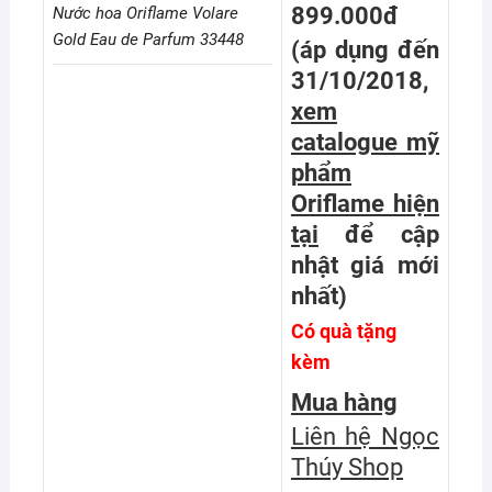
899.000đ
Nước hoa Oriflame Volare
Gold Eau de Parfum 33448
(áp dụng đến
31/10/2018,
xem
catalogue mỹ
phẩm
Oriflame hiện
tại
để cập
nhật giá mới
nhất
)
Có quà tặng
kèm
Mua hàng
Liên hệ Ngọc
Thúy Shop