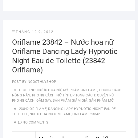
THÁNG 12 9, 2012
Oriflame 23842 – Nước hoa nữ
Oriflame Dancing Lady Hypnotic
Night Eau de Toilette (23842
Oriflame)
POST BY
NGOCTHUYSHOP
GIỚI TÍNH: NƯỚC HOA NỮ
,
MỸ PHẨM ORIFLAME
,
PHONG CÁCH:
NỒNG NÀN
,
PHONG CÁCH: NỮ TÍNH
,
PHONG CÁCH: QUYẾN RŨ
,
PHONG CÁCH: ĐẮM SAY
,
SẢN PHẨM GIẢM GIÁ
,
SẢN PHẨM MỚI
23842 ORIFLAME
,
DANCING LADY HYPNOTIC NIGHT EAU DE
TOILETTE
,
NUOC HOA NU ORIFLAME
,
ORIFLAME 23842
NO COMMENTS