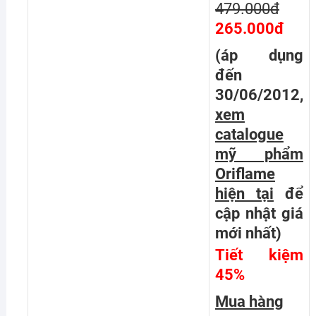
479.000đ
265.000đ
(áp dụng
đến
30/06/2012,
xem
catalogue
mỹ phẩm
Oriflame
hiện tại
để
cập nhật giá
mới nhất
)
Tiết kiệm
45%
Mua hàng