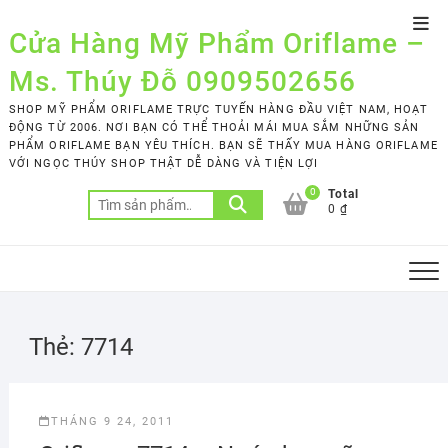
Skip
Top
to
Cửa Hàng Mỹ Phẩm Oriflame –
Men
content
Ms. Thúy Đỗ 0909502656
SHOP MỸ PHẨM ORIFLAME TRỰC TUYẾN HÀNG ĐẦU VIỆT NAM, HOẠT
ĐỘNG TỪ 2006. NƠI BẠN CÓ THỂ THOẢI MÁI MUA SẮM NHỮNG SẢN
PHẨM ORIFLAME BẠN YÊU THÍCH. BẠN SẼ THẤY MUA HÀNG ORIFLAME
VỚI NGỌC THÚY SHOP THẬT DỄ DÀNG VÀ TIỆN LỢI
0
Total
Tìm
0 ₫
kiếm:
Thẻ:
7714
THÁNG 9 24, 2011