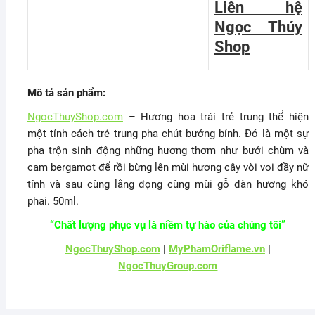
Liên hệ
Ngọc Thúy
Shop
Mô tả sản phẩm:
NgocThuyShop.com
– Hương hoa trái trẻ trung thể hiện
một tính cách trẻ trung pha chút bướng bỉnh. Đó là một sự
pha trộn sinh động những hương thơm như bưởi chùm và
cam bergamot để rồi bừng lên mùi hương cây vòi voi đầy nữ
tính và sau cùng lắng đọng cùng mùi gỗ đàn hương khó
phai. 50ml.
“Chất lượng phục vụ là niềm tự hào của chúng tôi”
NgocThuyShop.com
|
MyPhamOriflame.vn
|
NgocThuyGroup.com