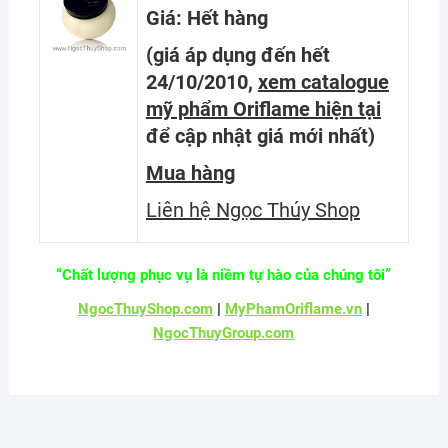
Giá: Hết hàng
(giá áp dụng đến hết
24/10/2010,
xem catalogue
mỹ phẩm Oriflame hiện tại
để cập nhật giá mới nhất
)
Mua hàng
Liên hệ Ngọc Thúy Shop
“Chất lượng phục vụ là niềm tự hào của chúng tôi”
NgocThuyShop.com
|
MyPhamOriflame.vn
|
NgocThuyGroup.com