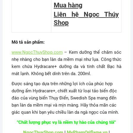
Mua hàng
Liên hệ Ngọc Thúy
Shop
Mô tả sản phẩm:
www.NgocThuyShop.com
– Kem dưỡng thể chăm sóc
nhẹ nhàng cho bạn làn da mềm mại như lụa. Công thức
kem chứa Hydracare+ dưỡng da và tinh chất Bạc hà
mát lạnh. Không bết dính trên da. 200ml.
Được sáng tạo dựa trên những lợi ích của phúc hợp
dưỡng ẩm Hydracare+, chiết xuất từ loại tảo biển độc
đáo của vùng biển Thụy Điển, Swedish Spa mang đến
bạn làn da mềm mại và mịn màng. Hãy thỏa mãn các
giác quan khi bạn yêu chiều làn da ngà ngọc của mình.
"Chất lượng phục vụ là niềm tự hào của chúng tôi"
NgocThuyShop.com
|
MyPhamOriflame.vn
|