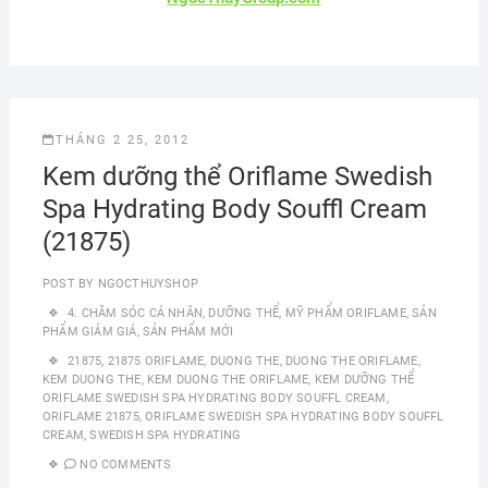
THÁNG 2 25, 2012
Kem dưỡng thể Oriflame Swedish
Spa Hydrating Body Souffl Cream
(21875)
POST BY
NGOCTHUYSHOP
4. CHĂM SÓC CÁ NHÂN
,
DƯỠNG THỂ
,
MỸ PHẨM ORIFLAME
,
SẢN
PHẨM GIẢM GIÁ
,
SẢN PHẨM MỚI
21875
,
21875 ORIFLAME
,
DUONG THE
,
DUONG THE ORIFLAME
,
KEM DUONG THE
,
KEM DUONG THE ORIFLAME
,
KEM DƯỠNG THỂ
ORIFLAME SWEDISH SPA HYDRATING BODY SOUFFL CREAM
,
ORIFLAME 21875
,
ORIFLAME SWEDISH SPA HYDRATING BODY SOUFFL
CREAM
,
SWEDISH SPA HYDRATING
NO COMMENTS