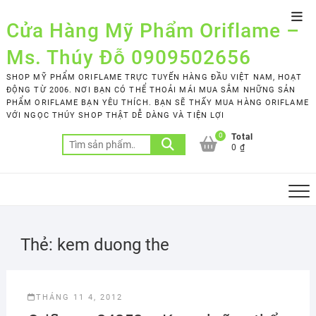
Skip
Top
to
Cửa Hàng Mỹ Phẩm Oriflame –
Men
content
Ms. Thúy Đỗ 0909502656
SHOP MỸ PHẨM ORIFLAME TRỰC TUYẾN HÀNG ĐẦU VIỆT NAM, HOẠT
ĐỘNG TỪ 2006. NƠI BẠN CÓ THỂ THOẢI MÁI MUA SẮM NHỮNG SẢN
PHẨM ORIFLAME BẠN YÊU THÍCH. BẠN SẼ THẤY MUA HÀNG ORIFLAME
VỚI NGỌC THÚY SHOP THẬT DỄ DÀNG VÀ TIỆN LỢI
0
Total
Tìm
0 ₫
kiếm:
Thẻ:
kem duong the
THÁNG 11 4, 2012