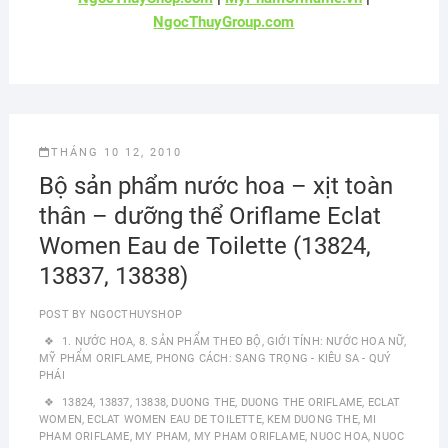
NgocThuyGroup.com
THÁNG 10 12, 2010
Bộ sản phẩm nước hoa – xịt toàn
thân – dưỡng thể Oriflame Eclat
Women Eau de Toilette (13824,
13837, 13838)
POST BY
NGOCTHUYSHOP
1. NƯỚC HOA
,
8. SẢN PHẨM THEO BỘ
,
GIỚI TÍNH: NƯỚC HOA NỮ
,
MỸ PHẨM ORIFLAME
,
PHONG CÁCH: SANG TRỌNG - KIÊU SA - QUÝ
PHÁI
13824
,
13837
,
13838
,
DUONG THE
,
DUONG THE ORIFLAME
,
ECLAT
WOMEN
,
ECLAT WOMEN EAU DE TOILETTE
,
KEM DUONG THE
,
MI
PHAM ORIFLAME
,
MY PHAM
,
MY PHAM ORIFLAME
,
NUOC HOA
,
NUOC