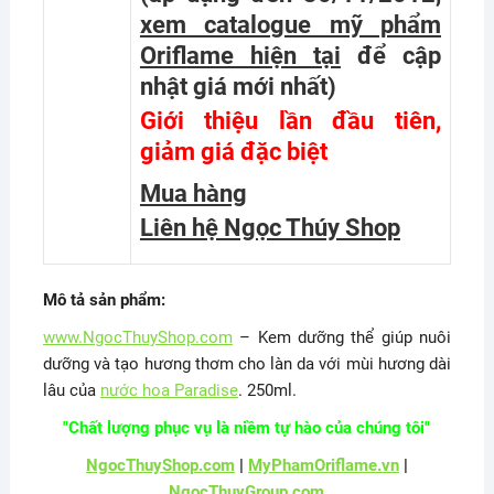
xem catalogue mỹ phẩm
Oriflame hiện tại
để cập
nhật giá mới nhất
)
Giới thiệu lần đầu tiên,
giảm giá đặc biệt
Mua hàng
Liên hệ Ngọc Thúy Shop
Mô tả sản phẩm:
www.NgocThuyShop.com
– Kem dưỡng thể giúp nuôi
dưỡng và tạo hương thơm cho làn da với mùi hương dài
lâu của
nước hoa Paradise
. 250ml.
"Chất lượng phục vụ là niềm tự hào của chúng tôi"
NgocThuyShop.com
|
MyPhamOriflame.vn
|
NgocThuyGroup.com