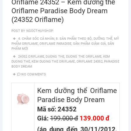
Oriflame 24352 – Kem dưỡng thể
Oriflame Paradise Body Dream
(24352 Oriflame)
POST BY
NGOCTHUYSHOP
4. CHĂM SÓC CÁ NHÂN
,
8. SẢN PHẨM THEO BỘ
,
DƯỠNG THỂ
,
MỸ
PHẨM ORIFLAME
,
ORIFLAME PARADISE
,
SẢN PHẨM GIẢM GIÁ
,
SẢN
PHẨM MỚI
24352 ORIFLAME
,
DUONG THE
,
DUONG THE ORIFLAME
,
KEM
DUONG THE
,
KEM DUONG THE ORIFLAME
,
ORIFLAME 24352
,
PARADISE
BODY DREAM
NO COMMENTS
Kem dưỡng thể Oriflame
Paradise Body Dream
Mã số: 24352
Giá:
199.000 đ
139.000 đ
(áp dụng đến 30/11/2012,