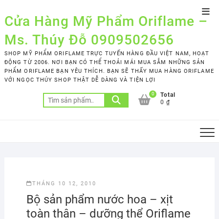
Skip
Top
to
Cửa Hàng Mỹ Phẩm Oriflame –
Men
content
Ms. Thúy Đỗ 0909502656
SHOP MỸ PHẨM ORIFLAME TRỰC TUYẾN HÀNG ĐẦU VIỆT NAM, HOẠT
ĐỘNG TỪ 2006. NƠI BẠN CÓ THỂ THOẢI MÁI MUA SẮM NHỮNG SẢN
PHẨM ORIFLAME BẠN YÊU THÍCH. BẠN SẼ THẤY MUA HÀNG ORIFLAME
VỚI NGỌC THÚY SHOP THẬT DỄ DÀNG VÀ TIỆN LỢI
0
Total
Tìm
0 ₫
kiếm:
THÁNG 10 12, 2010
Bộ sản phẩm nước hoa – xịt
toàn thân – dưỡng thể Oriflame