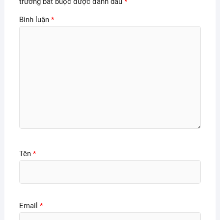
trường bắt buộc được đánh dấu
*
Bình luận
*
Tên
*
Email
*