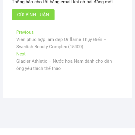
Thông báo cho tôi bằng email khi có bài đăng mới
Điều
Previous
Previous
post:
Viên phức hợp làm đẹp Oriflame Thụy Điển –
hướng
Swedish Beauty Complex (15400)
bài
Next
Next
viết
post:
Glacier Athletic – Nước hoa Nam dành cho đàn
ông yêu thích thể thao