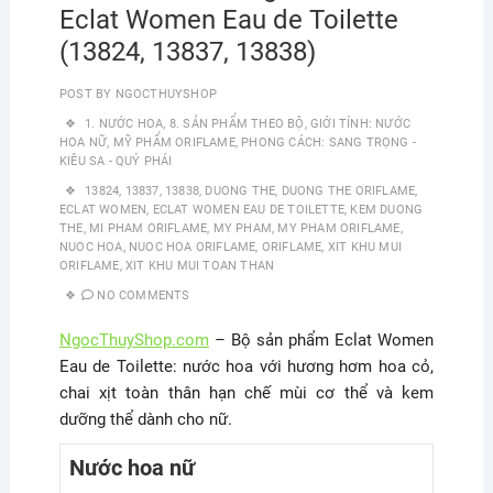
Eclat Women Eau de Toilette
(13824, 13837, 13838)
POST BY
NGOCTHUYSHOP
1. NƯỚC HOA
,
8. SẢN PHẨM THEO BỘ
,
GIỚI TÍNH: NƯỚC
HOA NỮ
,
MỸ PHẨM ORIFLAME
,
PHONG CÁCH: SANG TRỌNG -
KIÊU SA - QUÝ PHÁI
13824
,
13837
,
13838
,
DUONG THE
,
DUONG THE ORIFLAME
,
ECLAT WOMEN
,
ECLAT WOMEN EAU DE TOILETTE
,
KEM DUONG
THE
,
MI PHAM ORIFLAME
,
MY PHAM
,
MY PHAM ORIFLAME
,
NUOC HOA
,
NUOC HOA ORIFLAME
,
ORIFLAME
,
XIT KHU MUI
ORIFLAME
,
XIT KHU MUI TOAN THAN
NO COMMENTS
NgocThuyShop.com
– Bộ sản phẩm Eclat Women
Eau de Toilette: nước hoa với hương hơm hoa cỏ,
chai xịt toàn thân hạn chế mùi cơ thể và kem
dưỡng thể dành cho nữ.
Nước hoa nữ