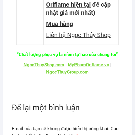
Oriflame hiện tại
để cập
nhật giá mới nhất
)
Mua hàng
Liên hệ Ngọc Thúy Shop
“Chất lượng phục vụ là niềm tự hào của chúng tôi”
NgocThuyShop.com
|
MyPhamOriflame.vn
|
NgocThuyGroup.com
Để lại một bình luận
Email của bạn sẽ không được hiển thị công khai.
Các