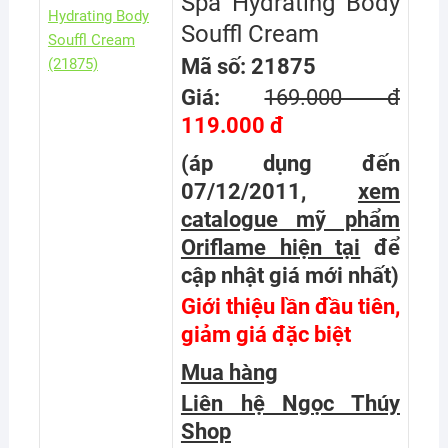
Spa Hydrating Body
Souffl Cream
Mã số: 21875
Giá:
169.000 đ
119.000 đ
(áp dụng đến
07/12/2011,
xem
catalogue mỹ phẩm
Oriflame hiện tại
để
cập nhật giá mới nhất
)
Giới thiệu lần đầu tiên,
giảm giá đặc biệt
Mua hàng
Liên hệ Ngọc Thúy
Shop