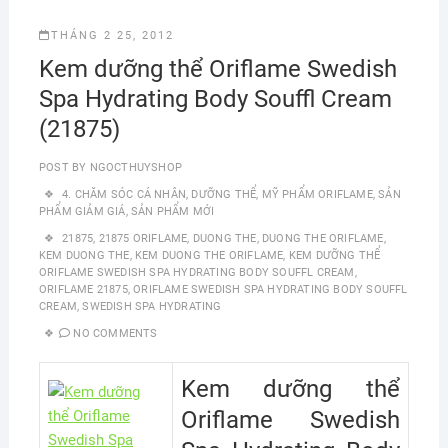
THÁNG 2 25, 2012
Kem dưỡng thể Oriflame Swedish
Spa Hydrating Body Souffl Cream
(21875)
POST BY
NGOCTHUYSHOP
4. CHĂM SÓC CÁ NHÂN
,
DƯỠNG THỂ
,
MỸ PHẨM ORIFLAME
,
SẢN
PHẨM GIẢM GIÁ
,
SẢN PHẨM MỚI
21875
,
21875 ORIFLAME
,
DUONG THE
,
DUONG THE ORIFLAME
,
KEM DUONG THE
,
KEM DUONG THE ORIFLAME
,
KEM DƯỠNG THỂ
ORIFLAME SWEDISH SPA HYDRATING BODY SOUFFL CREAM
,
ORIFLAME 21875
,
ORIFLAME SWEDISH SPA HYDRATING BODY SOUFFL
CREAM
,
SWEDISH SPA HYDRATING
NO COMMENTS
Kem dưỡng thể
Oriflame Swedish