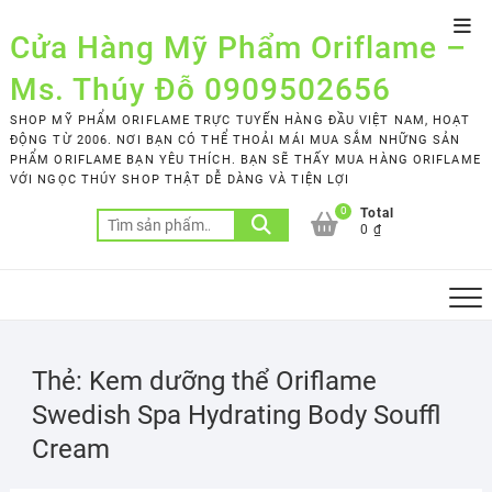
Skip
Top
to
Cửa Hàng Mỹ Phẩm Oriflame –
Men
content
Ms. Thúy Đỗ 0909502656
SHOP MỸ PHẨM ORIFLAME TRỰC TUYẾN HÀNG ĐẦU VIỆT NAM, HOẠT
ĐỘNG TỪ 2006. NƠI BẠN CÓ THỂ THOẢI MÁI MUA SẮM NHỮNG SẢN
PHẨM ORIFLAME BẠN YÊU THÍCH. BẠN SẼ THẤY MUA HÀNG ORIFLAME
VỚI NGỌC THÚY SHOP THẬT DỄ DÀNG VÀ TIỆN LỢI
0
Total
Tìm
0 ₫
kiếm:
Thẻ:
Kem dưỡng thể Oriflame
Swedish Spa Hydrating Body Souffl
Cream