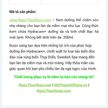
Mô tả sản phẩm:
www.NgocThuyShop.com
– Kem dưỡng thể chăm sóc
nhẹ nhàng cho bạn làn da mềm mại như lụa. Công thức
kem chứa Hydracare+ dưỡng da và tinh chất Bạc hà
mát lạnh. Không bết dính trên da. 200ml.
Được sáng tạo dựa trên những lợi ích của phúc hợp
dưỡng ẩm Hydracare+, chiết xuất từ loại tảo biển độc
đáo của vùng biển Thụy Điển, Swedish Spa mang đến
bạn làn da mềm mại và mịn màng. Hãy thỏa mãn các
giác quan khi bạn yêu chiều làn da ngà ngọc của mình.
"Chất lượng phục vụ là niềm tự hào của chúng tôi"
NgocThuyShop.com
|
MyPhamOriflame.vn
|
NgocThuyGroup.com