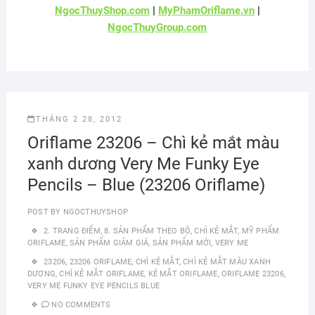
NgocThuyShop.com
|
MyPhamOriflame.vn
|
NgocThuyGroup.com
THÁNG 2 28, 2012
Oriflame 23206 – Chì kẻ mắt màu
xanh dương Very Me Funky Eye
Pencils – Blue (23206 Oriflame)
POST BY
NGOCTHUYSHOP
2. TRANG ĐIỂM
,
8. SẢN PHẨM THEO BỘ
,
CHÌ KẺ MẮT
,
MỸ PHẨM
ORIFLAME
,
SẢN PHẨM GIẢM GIÁ
,
SẢN PHẨM MỚI
,
VERY ME
23206
,
23206 ORIFLAME
,
CHÌ KẺ MẮT
,
CHÌ KẺ MẮT MÀU XANH
DƯƠNG
,
CHÌ KẺ MẮT ORIFLAME
,
KẺ MẮT ORIFLAME
,
ORIFLAME 23206
,
VERY ME FUNKY EYE PENCILS BLUE
NO COMMENTS