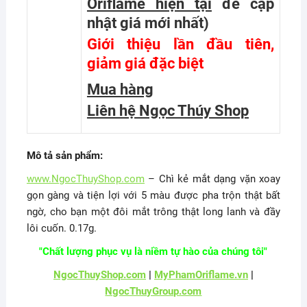
Oriflame hiện tại
để cập
nhật giá mới nhất
)
Giới thiệu lần đầu tiên,
giảm giá đặc biệt
Mua hàng
Liên hệ Ngọc Thúy Shop
Mô tả sản phẩm:
www.NgocThuyShop.com
– Chì kẻ mắt dạng vặn xoay
gọn gàng và tiện lợi với 5 màu được pha trộn thật bất
ngờ, cho bạn một đôi mắt trông thật long lanh và đầy
lôi cuốn. 0.17g.
"Chất lượng phục vụ là niềm tự hào của chúng tôi"
NgocThuyShop.com
|
MyPhamOriflame.vn
|
NgocThuyGroup.com