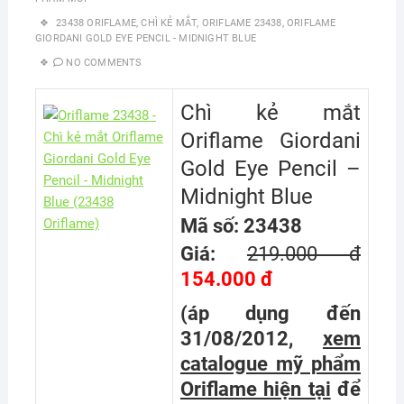
23438 ORIFLAME
,
CHÌ KẺ MẮT
,
ORIFLAME 23438
,
ORIFLAME
GIORDANI GOLD EYE PENCIL - MIDNIGHT BLUE
NO COMMENTS
Chì kẻ mắt
Oriflame Giordani
Gold Eye Pencil –
Midnight Blue
Mã số: 23438
Giá:
219.000 đ
154.000 đ
(áp dụng đến
31/08/2012,
xem
catalogue mỹ phẩm
Oriflame hiện tại
để