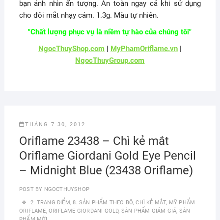
bạn ánh nhìn ấn tượng. An toàn ngay cả khi sử dụng
cho đôi mắt nhạy cảm. 1.3g. Màu tự nhiên.
"Chất lượng phục vụ là niềm tự hào của chúng tôi"
NgocThuyShop.com
|
MyPhamOriflame.vn
|
NgocThuyGroup.com
THÁNG 7 30, 2012
Oriflame 23438 – Chì kẻ mắt
Oriflame Giordani Gold Eye Pencil
– Midnight Blue (23438 Oriflame)
POST BY
NGOCTHUYSHOP
2. TRANG ĐIỂM
,
8. SẢN PHẨM THEO BỘ
,
CHÌ KẺ MẮT
,
MỸ PHẨM
ORIFLAME
,
ORIFLAME GIORDANI GOLD
,
SẢN PHẨM GIẢM GIÁ
,
SẢN
PHẨM MỚI