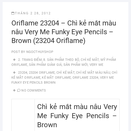
THÁNG 2 28, 2012
Oriflame 23204 – Chì kẻ mắt màu
nâu Very Me Funky Eye Pencils –
Brown (23204 Oriflame)
POST BY
NGOCTHUYSHOP
2. TRANG ĐIỂM
,
8. SẢN PHẨM THEO BỘ
,
CHÌ KẺ MẮT
,
MỸ PHẨM
ORIFLAME
,
SẢN PHẨM GIẢM GIÁ
,
SẢN PHẨM MỚI
,
VERY ME
23204
,
23204 ORIFLAME
,
CHÌ KẺ MẮT
,
CHÌ KẺ MẮT MÀU NÂU
,
CHÌ
KẺ MẮT ORIFLAME
,
KẺ MẮT ORIFLAME
,
ORIFLAME 23204
,
VERY ME
FUNKY EYE PENCILS BROWN
NO COMMENTS
Chì kẻ mắt màu nâu Very
Me Funky Eye Pencils –
Brown