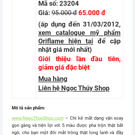
Mã số: 23204
Giá:
95.000 đ
65.000 đ
(áp dụng đến 31/03/2012,
xem catalogue mỹ phẩm
Oriflame hiện tại
để cập
nhật giá mới nhất
)
Giới thiệu lần đầu tiên,
giảm giá đặc biệt
Mua hàng
Liên hệ Ngọc Thúy Shop
Mô tả sản phẩm:
www.NgocThuyShop.com
– Chì kẻ mắt dạng vặn xoay
gọn gàng và tiện lợi với 5 màu được pha trộn thật bất
ngờ, cho bạn một đôi mắt trông thật long lanh và đầy