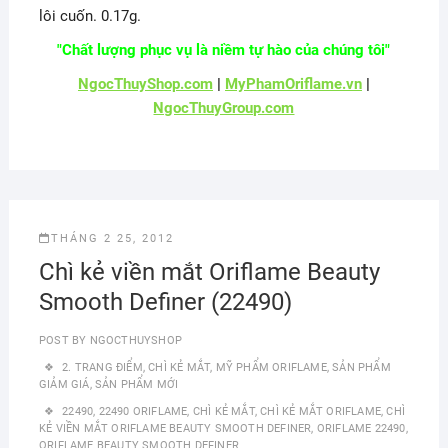
lôi cuốn. 0.17g.
"Chất lượng phục vụ là niềm tự hào của chúng tôi"
NgocThuyShop.com
|
MyPhamOriflame.vn
|
NgocThuyGroup.com
THÁNG 2 25, 2012
Chì kẻ viền mắt Oriflame Beauty
Smooth Definer (22490)
POST BY
NGOCTHUYSHOP
2. TRANG ĐIỂM
,
CHÌ KẺ MẮT
,
MỸ PHẨM ORIFLAME
,
SẢN PHẨM
GIẢM GIÁ
,
SẢN PHẨM MỚI
22490
,
22490 ORIFLAME
,
CHÌ KẺ MẮT
,
CHÌ KẺ MẮT ORIFLAME
,
CHÌ
KẺ VIỀN MẮT ORIFLAME BEAUTY SMOOTH DEFINER
,
ORIFLAME 22490
,
ORIFLAME BEAUTY SMOOTH DEFINER