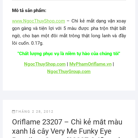
Mô tả sản phẩm:
www.NgocThuyShop.com
– Chì kẻ mắt dạng vặn xoay
gọn gàng và tiện lợi với 5 màu được pha trộn thật bất
ngờ, cho bạn một đôi mắt trông thật long lanh và đầy
lôi cuốn. 0.17g.
"Chất lượng phục vụ là niềm tự hào của chúng tôi"
NgocThuyShop.com
|
MyPhamOriflame.vn
|
NgocThuyGroup.com
THÁNG 2 28, 2012
Oriflame 23207 – Chì kẻ mắt màu
xanh lá cây Very Me Funky Eye