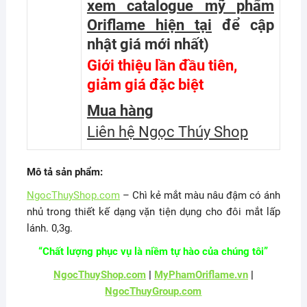
xem catalogue mỹ phẩm
Oriflame hiện tại
để cập
nhật giá mới nhất
)
Giới thiệu lần đầu tiên,
giảm giá đặc biệt
Mua hàng
Liên hệ Ngọc Thúy Shop
Mô tả sản phẩm:
NgocThuyShop.com
– Chì kẻ mắt màu nâu đậm có ánh
nhủ trong thiết kế dạng vặn tiện dụng cho đôi mắt lấp
lánh. 0,3g.
“Chất lượng phục vụ là niềm tự hào của chúng tôi”
NgocThuyShop.com
|
MyPhamOriflame.vn
|
NgocThuyGroup.com