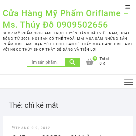
Skip
Top
to
Cửa Hàng Mỹ Phẩm Oriflame –
Men
content
Ms. Thúy Đỗ 0909502656
SHOP MỸ PHẨM ORIFLAME TRỰC TUYẾN HÀNG ĐẦU VIỆT NAM, HOẠT
ĐỘNG TỪ 2006. NƠI BẠN CÓ THỂ THOẢI MÁI MUA SẮM NHỮNG SẢN
PHẨM ORIFLAME BẠN YÊU THÍCH. BẠN SẼ THẤY MUA HÀNG ORIFLAME
VỚI NGỌC THÚY SHOP THẬT DỄ DÀNG VÀ TIỆN LỢI
0
Total
Tìm
0 ₫
kiếm:
Thẻ:
chì kẻ mắt
THÁNG 9 9, 2012