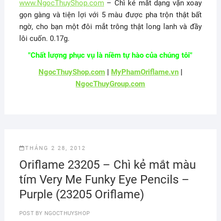
www.NgocThuyShop.com
– Chì kẻ mắt dạng vặn xoay
gọn gàng và tiện lợi với 5 màu được pha trộn thật bất
ngờ, cho bạn một đôi mắt trông thật long lanh và đầy
lôi cuốn. 0.17g.
"Chất lượng phục vụ là niềm tự hào của chúng tôi"
NgocThuyShop.com
|
MyPhamOriflame.vn
|
NgocThuyGroup.com
THÁNG 2 28, 2012
Oriflame 23205 – Chì kẻ mắt màu
tím Very Me Funky Eye Pencils –
Purple (23205 Oriflame)
POST BY
NGOCTHUYSHOP