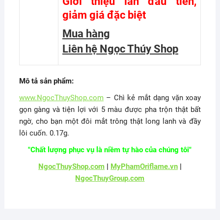
Giới thiệu lần đầu tiên,
giảm giá đặc biệt
Mua hàng
Liên hệ Ngọc Thúy Shop
Mô tả sản phẩm:
www.NgocThuyShop.com
– Chì kẻ mắt dạng vặn xoay
gọn gàng và tiện lợi với 5 màu được pha trộn thật bất
ngờ, cho bạn một đôi mắt trông thật long lanh và đầy
lôi cuốn. 0.17g.
"Chất lượng phục vụ là niềm tự hào của chúng tôi"
NgocThuyShop.com
|
MyPhamOriflame.vn
|
NgocThuyGroup.com