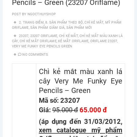
Pencils – Green (23207 Oriflame)
POST BY
NGOCTHUYSHOP
2. TRANG ĐIỂM
,
8. SẢN PHẨM THEO BỘ
,
CHÌ KẺ MẮT
,
MỸ PHẨM
ORIFLAME
,
SẢN PHẨM GIẢM GIÁ
,
SẢN PHẨM MỚI
23207
,
23207 ORIFLAME
,
CHÌ KẺ MẮT
,
CHÌ KẺ MẮT MÀU XANH LÁ
CÂY
,
CHÌ KẺ MẮT ORIFLAME
,
KẺ MẮT ORIFLAME
,
ORIFLAME 23207
,
VERY ME FUNKY EYE PENCILS GREEN
NO COMMENTS
Chì kẻ mắt màu xanh lá
cây Very Me Funky Eye
Pencils – Green
Mã số: 23207
Giá:
95.000 đ
65.000 đ
(áp dụng đến 31/03/2012,
xem catalogue mỹ phẩm