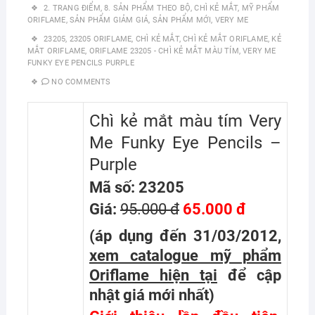
2. TRANG ĐIỂM
,
8. SẢN PHẨM THEO BỘ
,
CHÌ KẺ MẮT
,
MỸ PHẨM
ORIFLAME
,
SẢN PHẨM GIẢM GIÁ
,
SẢN PHẨM MỚI
,
VERY ME
23205
,
23205 ORIFLAME
,
CHÌ KẺ MẮT
,
CHÌ KẺ MẮT ORIFLAME
,
KẺ
MẮT ORIFLAME
,
ORIFLAME 23205 - CHÌ KẺ MẮT MÀU TÍM
,
VERY ME
FUNKY EYE PENCILS PURPLE
NO COMMENTS
Chì kẻ mắt màu tím Very
Me Funky Eye Pencils –
Purple
Mã số: 23205
Giá:
95.000 đ
65.000 đ
(áp dụng đến 31/03/2012,
xem catalogue mỹ phẩm
Oriflame hiện tại
để cập
nhật giá mới nhất
)