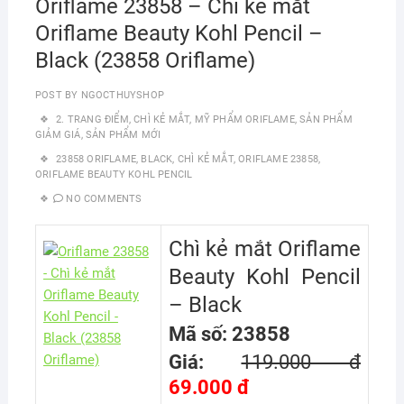
Oriflame 23858 – Chì kẻ mắt
Oriflame Beauty Kohl Pencil –
Black (23858 Oriflame)
POST BY
NGOCTHUYSHOP
2. TRANG ĐIỂM
,
CHÌ KẺ MẮT
,
MỸ PHẨM ORIFLAME
,
SẢN PHẨM
GIẢM GIÁ
,
SẢN PHẨM MỚI
23858 ORIFLAME
,
BLACK
,
CHÌ KẺ MẮT
,
ORIFLAME 23858
,
ORIFLAME BEAUTY KOHL PENCIL
NO COMMENTS
Chì kẻ mắt Oriflame
Beauty Kohl Pencil
– Black
Mã số: 23858
Giá:
119.000 đ
69.000 đ