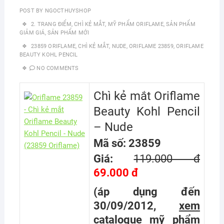
POST BY
NGOCTHUYSHOP
2. TRANG ĐIỂM
,
CHÌ KẺ MẮT
,
MỸ PHẨM ORIFLAME
,
SẢN PHẨM
GIẢM GIÁ
,
SẢN PHẨM MỚI
23859 ORIFLAME
,
CHÌ KẺ MẮT
,
NUDE
,
ORIFLAME 23859
,
ORIFLAME
BEAUTY KOHL PENCIL
NO COMMENTS
Chì kẻ mắt Oriflame
Beauty Kohl Pencil
– Nude
Mã số: 23859
Giá:
119.000 đ
69.000 đ
(áp dụng đến
30/09/2012,
xem
catalogue mỹ phẩm