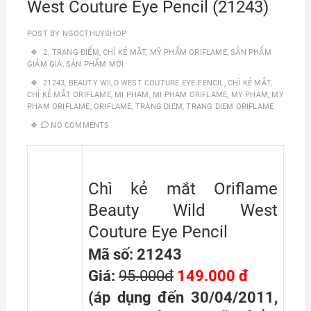
West Couture Eye Pencil (21243)
POST BY
NGOCTHUYSHOP
2. TRANG ĐIỂM
,
CHÌ KẺ MẮT
,
MỸ PHẨM ORIFLAME
,
SẢN PHẨM
GIẢM GIÁ
,
SẢN PHẨM MỚI
21243
,
BEAUTY WILD WEST COUTURE EYE PENCIL
,
CHÌ KẺ MẮT
,
CHÌ KẺ MẮT ORIFLAME
,
MI PHAM
,
MI PHAM ORIFLAME
,
MY PHAM
,
MY
PHAM ORIFLAME
,
ORIFLAME
,
TRANG DIEM
,
TRANG DIEM ORIFLAME
NO COMMENTS
Chì kẻ mắt Oriflame
Beauty Wild West
Couture Eye Pencil
Mã số: 21243
Giá:
95.000đ
149.000 đ
(áp dụng đến 30/04/2011,