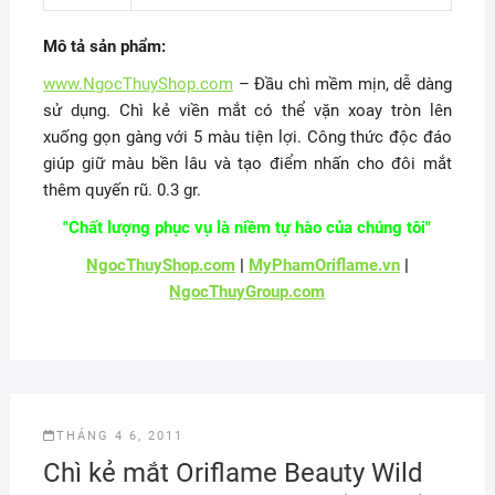
Mô tả sản phẩm:
www.NgocThuyShop.com
– Đầu chì mềm mịn, dễ dàng
sử dụng. Chì kẻ viền mắt có thể vặn xoay tròn lên
xuống gọn gàng với 5 màu tiện lợi. Công thức độc đáo
giúp giữ màu bền lâu và tạo điểm nhấn cho đôi mắt
thêm quyến rũ. 0.3 gr.
"Chất lượng phục vụ là niềm tự hào của chúng tôi"
NgocThuyShop.com
|
MyPhamOriflame.vn
|
NgocThuyGroup.com
THÁNG 4 6, 2011
Chì kẻ mắt Oriflame Beauty Wild