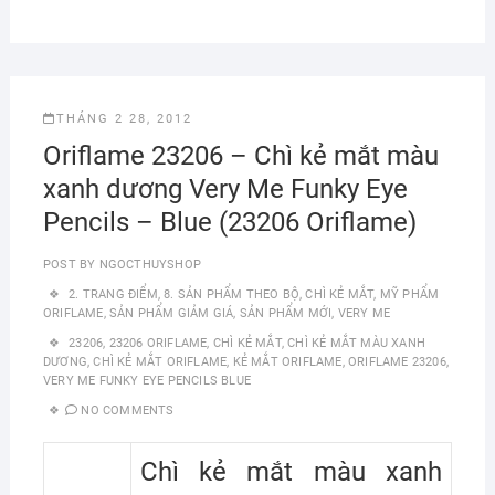
THÁNG 2 28, 2012
Oriflame 23206 – Chì kẻ mắt màu
xanh dương Very Me Funky Eye
Pencils – Blue (23206 Oriflame)
POST BY
NGOCTHUYSHOP
2. TRANG ĐIỂM
,
8. SẢN PHẨM THEO BỘ
,
CHÌ KẺ MẮT
,
MỸ PHẨM
ORIFLAME
,
SẢN PHẨM GIẢM GIÁ
,
SẢN PHẨM MỚI
,
VERY ME
23206
,
23206 ORIFLAME
,
CHÌ KẺ MẮT
,
CHÌ KẺ MẮT MÀU XANH
DƯƠNG
,
CHÌ KẺ MẮT ORIFLAME
,
KẺ MẮT ORIFLAME
,
ORIFLAME 23206
,
VERY ME FUNKY EYE PENCILS BLUE
NO COMMENTS
Chì kẻ mắt màu xanh