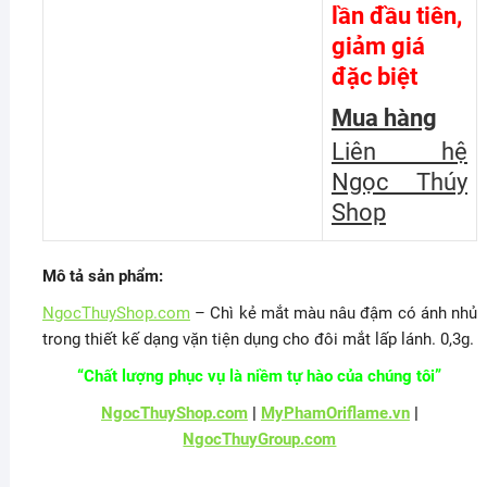
lần đầu tiên,
giảm giá
đặc biệt
Mua hàng
Liên hệ
Ngọc Thúy
Shop
Mô tả sản phẩm:
NgocThuyShop.com
– Chì kẻ mắt màu nâu đậm có ánh nhủ
trong thiết kế dạng vặn tiện dụng cho đôi mắt lấp lánh. 0,3g.
“Chất lượng phục vụ là niềm tự hào của chúng tôi”
NgocThuyShop.com
|
MyPhamOriflame.vn
|
NgocThuyGroup.com