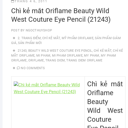
THÁNG 4 6, 2011
Chì kẻ mắt Oriflame Beauty Wild
West Couture Eye Pencil (21243)
POST BY
NGOCTHUYSHOP
2. TRANG ĐIỂM
,
CHÌ KẺ MẮT
,
MỸ PHẨM ORIFLAME
,
SẢN PHẨM GIẢM
GIÁ
,
SẢN PHẨM MỚI
21243
,
BEAUTY WILD WEST COUTURE EYE PENCIL
,
CHÌ KẺ MẮT
,
CHÌ KẺ
MẮT ORIFLAME
,
MI PHAM
,
MI PHAM ORIFLAME
,
MY PHAM
,
MY PHAM
ORIFLAME
,
ORIFLAME
,
TRANG DIEM
,
TRANG DIEM ORIFLAME
NO COMMENTS
Chì kẻ mắt
Oriflame
Beauty
Wild West
Couture