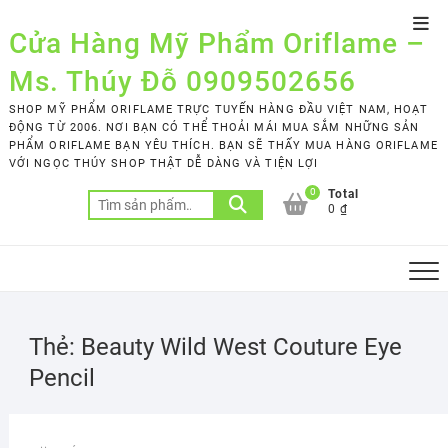
Skip
Top
to
Cửa Hàng Mỹ Phẩm Oriflame –
Men
content
Ms. Thúy Đỗ 0909502656
SHOP MỸ PHẨM ORIFLAME TRỰC TUYẾN HÀNG ĐẦU VIỆT NAM, HOẠT
ĐỘNG TỪ 2006. NƠI BẠN CÓ THỂ THOẢI MÁI MUA SẮM NHỮNG SẢN
PHẨM ORIFLAME BẠN YÊU THÍCH. BẠN SẼ THẤY MUA HÀNG ORIFLAME
VỚI NGỌC THÚY SHOP THẬT DỄ DÀNG VÀ TIỆN LỢI
0
Total
Tìm
0 ₫
kiếm:
Thẻ:
Beauty Wild West Couture Eye
Pencil