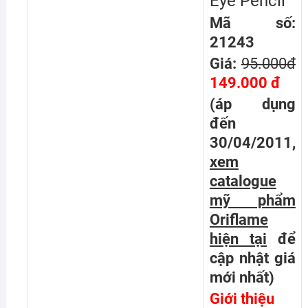
Eye Pencil
Mã số:
21243
Giá:
95.000đ
149.000 đ
(áp dụng
đến
30/04/2011,
xem
catalogue
mỹ phẩm
Oriflame
hiện tại
để
cập nhật giá
mới nhất
)
Giới thiệu