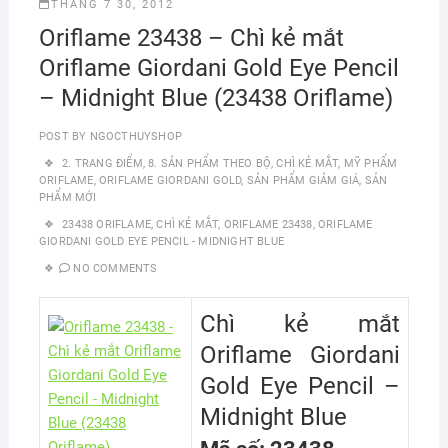
THÁNG 7 30, 2012
Oriflame 23438 – Chì kẻ mắt
Oriflame Giordani Gold Eye Pencil
– Midnight Blue (23438 Oriflame)
POST BY
NGOCTHUYSHOP
2. TRANG ĐIỂM
,
8. SẢN PHẨM THEO BỘ
,
CHÌ KẺ MẮT
,
MỸ PHẨM
ORIFLAME
,
ORIFLAME GIORDANI GOLD
,
SẢN PHẨM GIẢM GIÁ
,
SẢN
PHẨM MỚI
23438 ORIFLAME
,
CHÌ KẺ MẮT
,
ORIFLAME 23438
,
ORIFLAME
GIORDANI GOLD EYE PENCIL - MIDNIGHT BLUE
NO COMMENTS
Chì kẻ mắt
Oriflame Giordani
Gold Eye Pencil –
Midnight Blue