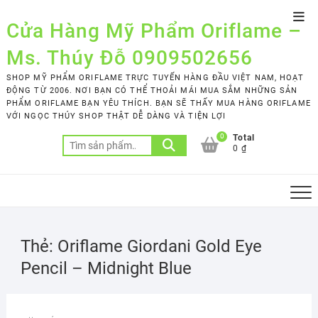
Skip
Top
to
Cửa Hàng Mỹ Phẩm Oriflame –
Men
content
Ms. Thúy Đỗ 0909502656
SHOP MỸ PHẨM ORIFLAME TRỰC TUYẾN HÀNG ĐẦU VIỆT NAM, HOẠT
ĐỘNG TỪ 2006. NƠI BẠN CÓ THỂ THOẢI MÁI MUA SẮM NHỮNG SẢN
PHẨM ORIFLAME BẠN YÊU THÍCH. BẠN SẼ THẤY MUA HÀNG ORIFLAME
VỚI NGỌC THÚY SHOP THẬT DỄ DÀNG VÀ TIỆN LỢI
0
Total
Tìm
0 ₫
kiếm:
Thẻ:
Oriflame Giordani Gold Eye
Pencil – Midnight Blue