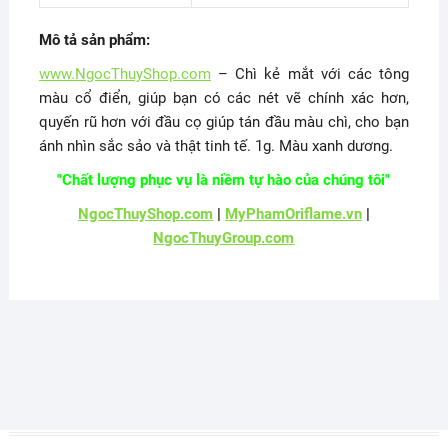
Mô tả sản phẩm:
www.NgocThuyShop.com
– Chì kẻ mắt với các tông
màu cổ điển, giúp bạn có các nét vẽ chính xác hơn,
quyến rũ hơn với đầu cọ giúp tán đầu màu chì, cho bạn
ánh nhìn sắc sảo và thật tinh tế. 1g. Màu xanh dương.
"Chất lượng phục vụ là niềm tự hào của chúng tôi"
NgocThuyShop.com
|
MyPhamOriflame.vn
|
NgocThuyGroup.com