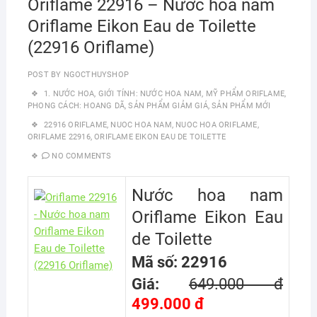
Oriflame 22916 – Nước hoa nam
Oriflame Eikon Eau de Toilette
(22916 Oriflame)
POST BY
NGOCTHUYSHOP
1. NƯỚC HOA
,
GIỚI TÍNH: NƯỚC HOA NAM
,
MỸ PHẨM ORIFLAME
,
PHONG CÁCH: HOANG DÃ
,
SẢN PHẨM GIẢM GIÁ
,
SẢN PHẨM MỚI
22916 ORIFLAME
,
NUOC HOA NAM
,
NUOC HOA ORIFLAME
,
ORIFLAME 22916
,
ORIFLAME EIKON EAU DE TOILETTE
NO COMMENTS
Nước hoa nam
Oriflame Eikon Eau
de Toilette
Mã số: 22916
Giá:
649.000 đ
499.000 đ