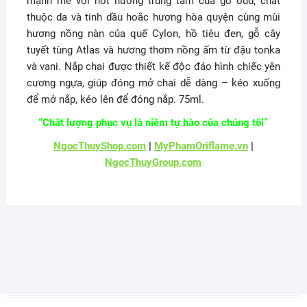
mạnh mẽ với nốt hương trung tâm của gỗ oud, chất
thuộc da và tinh dầu hoắc hương hòa quyện cùng mùi
hương nồng nàn của quế Cylon, hồ tiêu đen, gỗ cây
tuyết tùng Atlas và hương thơm nồng ấm từ đậu tonka
và vani. Nắp chai được thiết kế độc đáo hình chiếc yên
cương ngựa, giúp đóng mở chai dễ dàng – kéo xuống
để mở nắp, kéo lên để đóng nắp. 75ml.
“Chất lượng phục vụ là niềm tự hào của chúng tôi”
NgocThuyShop.com
|
MyPhamOriflame.vn
|
NgocThuyGroup.com