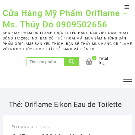
Skip
Top
to
Cửa Hàng Mỹ Phẩm Oriflame –
Men
content
Ms. Thúy Đỗ 0909502656
SHOP MỸ PHẨM ORIFLAME TRỰC TUYẾN HÀNG ĐẦU VIỆT NAM, HOẠT
ĐỘNG TỪ 2006. NƠI BẠN CÓ THỂ THOẢI MÁI MUA SẮM NHỮNG SẢN
PHẨM ORIFLAME BẠN YÊU THÍCH. BẠN SẼ THẤY MUA HÀNG ORIFLAME
VỚI NGỌC THÚY SHOP THẬT DỄ DÀNG VÀ TIỆN LỢI
0
Total
Tìm
0 ₫
kiếm:
Thẻ:
Oriflame Eikon Eau de Toilette
THÁNG 4 1, 2012