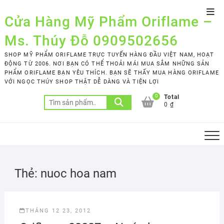
Skip
Top
to
Cửa Hàng Mỹ Phẩm Oriflame –
Men
content
Ms. Thúy Đỗ 0909502656
SHOP MỸ PHẨM ORIFLAME TRỰC TUYẾN HÀNG ĐẦU VIỆT NAM, HOẠT
ĐỘNG TỪ 2006. NƠI BẠN CÓ THỂ THOẢI MÁI MUA SẮM NHỮNG SẢN
PHẨM ORIFLAME BẠN YÊU THÍCH. BẠN SẼ THẤY MUA HÀNG ORIFLAME
VỚI NGỌC THÚY SHOP THẬT DỄ DÀNG VÀ TIỆN LỢI
0
Total
Tìm
0 ₫
kiếm:
Thẻ:
nuoc hoa nam
THÁNG 12 23, 2012