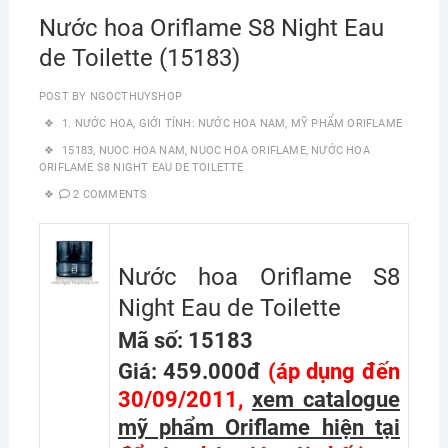
Nước hoa Oriflame S8 Night Eau
de Toilette (15183)
POST BY
NGOCTHUYSHOP
1. NƯỚC HOA
,
GIỚI TÍNH: NƯỚC HOA NAM
,
MỸ PHẨM ORIFLAME
15183
,
NUOC HOA NAM
,
NUOC HOA ORIFLAME
,
NƯỚC HOA
ORIFLAME S8 NIGHT EAU DE TOILETTE
2 COMMENTS
Nước hoa Oriflame S8
Night Eau de Toilette
Mã số: 15183
Giá: 459.000đ
(áp dụng đến
30/09/2011,
xem catalogue
mỹ phẩm Oriflame hiện tại