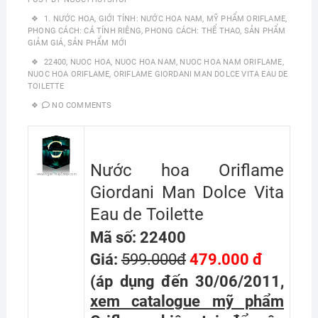
1. NƯỚC HOA
,
GIỚI TÍNH: NƯỚC HOA NAM
,
MỸ PHẨM ORIFLAME
,
PHONG CÁCH: CÁ TÍNH RIÊNG
,
PHONG CÁCH: THỂ THAO
,
SẢN PHẨM
GIẢM GIÁ
,
SẢN PHẨM MỚI
22400
,
NUOC HOA
,
NUOC HOA NAM
,
NUOC HOA NAM ORIFLAME
,
NUOC HOA ORIFLAME
,
ORIFLAME GIORDANI MAN DOLCE VITA EAU DE
TOILETTE
NO COMMENTS
Nước hoa Oriflame
Giordani Man Dolce Vita
Eau de Toilette
Mã số: 22400
Giá:
599.000đ
479.000 đ
(áp dụng đến 30/06/2011,
xem catalogue mỹ phẩm