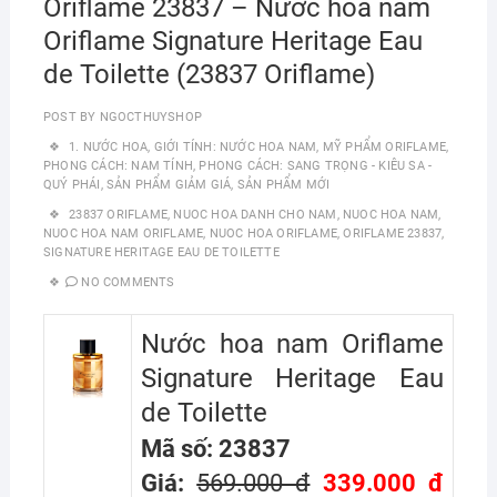
Oriflame 23837 – Nước hoa nam
Oriflame Signature Heritage Eau
de Toilette (23837 Oriflame)
POST BY
NGOCTHUYSHOP
1. NƯỚC HOA
,
GIỚI TÍNH: NƯỚC HOA NAM
,
MỸ PHẨM ORIFLAME
,
PHONG CÁCH: NAM TÍNH
,
PHONG CÁCH: SANG TRỌNG - KIÊU SA -
QUÝ PHÁI
,
SẢN PHẨM GIẢM GIÁ
,
SẢN PHẨM MỚI
23837 ORIFLAME
,
NUOC HOA DANH CHO NAM
,
NUOC HOA NAM
,
NUOC HOA NAM ORIFLAME
,
NUOC HOA ORIFLAME
,
ORIFLAME 23837
,
SIGNATURE HERITAGE EAU DE TOILETTE
NO COMMENTS
Nước hoa nam Oriflame
Signature Heritage Eau
de Toilette
Mã số: 23837
Giá:
569.000 đ
339.000 đ