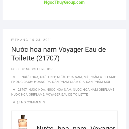
NgocThuyGroup.com
THÁNG 10 23, 2011
Nước hoa nam Voyager Eau de
Toilette (21707)
POST BY
NGOCTHUYSHOP
1. NƯỚC HOA
,
GIỚI TÍNH: NƯỚC HOA NAM
,
MỸ PHẨM ORIFLAME
,
PHONG CÁCH: HOANG DÃ
,
SẢN PHẨM GIẢM GIÁ
,
SẢN PHẨM MỚI
21707
,
NUOC HOA
,
NUOC HOA NAM
,
NUOC HOA NAM ORIFLAME
,
NUOC HOA ORIFLAME
,
VOYAGER EAU DE TOILETTE
NO COMMENTS
Nước hoa nam Voyager