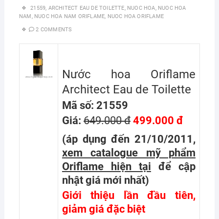
21559
,
ARCHITECT EAU DE TOILETTE
,
NUOC HOA
,
NUOC HOA
NAM
,
NUOC HOA NAM ORIFLAME
,
NUOC HOA ORIFLAME
2 COMMENTS
Nước hoa Oriflame
Architect Eau de Toilette
Mã số: 21559
Giá:
649.000 đ
499.000 đ
(áp dụng đến 21/10/2011,
xem catalogue mỹ phẩm
Oriflame hiện tại
để cập
nhật giá mới nhất
)
Giới thiệu lần đầu tiên,
giảm giá đặc biệt