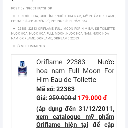
POST BY
NGOCTHUYSHOP
1. NƯỚC HOA
,
GIỚI TÍNH: NƯỚC HOA NAM
,
MỸ PHẨM ORIFLAME
,
PHONG CÁCH: QUYẾN RŨ
,
PHONG CÁCH: ĐẮM SAY
22383
,
22383 ORIFLAME
,
FULL MOON FOR HIM EAU DE TOILETTE
,
NUOC HOA
,
NUOC HOA FULL MOON
,
NUOC HOA NAM
,
NUOC HOA
NAM ORIFLAME
,
ORIFLAME
,
ORIFLAME 22383
NO COMMENTS
Oriflame 22383 – Nước
hoa nam Full Moon For
Him Eau de Toilette
Mã số: 22383
Giá:
259.000 đ
179.000 đ
(áp dụng đến 31/12/2011,
xem catalogue mỹ phẩm
Oriflame hiện tại
để cập