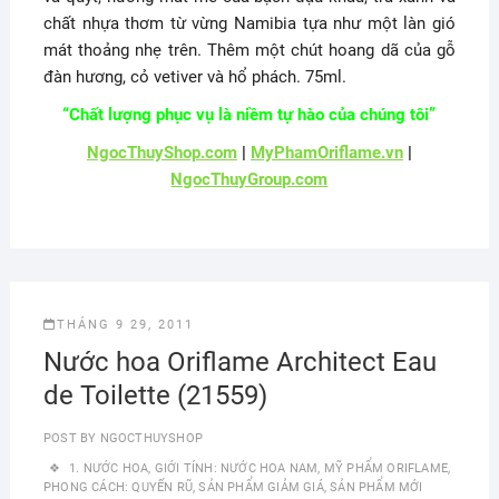
chất nhựa thơm từ vừng Namibia tựa như một làn gió
mát thoảng nhẹ trên. Thêm một chút hoang dã của gỗ
đàn hương, cỏ vetiver và hổ phách. 75ml.
“Chất lượng phục vụ là niềm tự hào của chúng tôi”
NgocThuyShop.com
|
MyPhamOriflame.vn
|
NgocThuyGroup.com
THÁNG 9 29, 2011
Nước hoa Oriflame Architect Eau
de Toilette (21559)
POST BY
NGOCTHUYSHOP
1. NƯỚC HOA
,
GIỚI TÍNH: NƯỚC HOA NAM
,
MỸ PHẨM ORIFLAME
,
PHONG CÁCH: QUYẾN RŨ
,
SẢN PHẨM GIẢM GIÁ
,
SẢN PHẨM MỚI