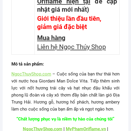
Oriflame hiện tại
để cập
nhật giá mới nhất
)
Giới thiệu lần đầu tiên,
giảm giá đặc biệt
Mua hàng
Liên hệ Ngọc Thúy Shop
Mô tả sản phẩm:
NgocThuyShop.com
– Cuộc sống của bạn thư thái hơn
với nước hoa Giordani Man Dolce Vita. Tiếp thêm sinh
lực với nốt hương trái cây và hạt nhục đậu khấu với
phong lũ đoàn và cây xô thơm đầy bản chất làn gió Địa
Trung Hải. Hương gỗ, hương hổ phách, hương ambery
làm cho cuộc sống của bạn ấm ấp và ngọt ngào hơn.
“Chất lượng phục vụ là niềm tự hào của chúng tôi”
NgocThuyShop.com
|
MyPhamOriflame.vn
|