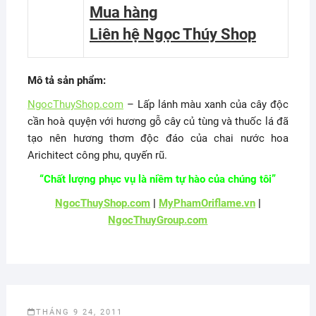
Mua hàng
Liên hệ Ngọc Thúy Shop
Mô tả sản phẩm:
NgocThuyShop.com
– Lấp lánh màu xanh của cây độc
cần hoà quyện với hương gỗ cây củ tùng và thuốc lá đã
tạo nên hương thơm độc đáo của chai nước hoa
Arichitect công phu, quyến rũ.
“Chất lượng phục vụ là niềm tự hào của chúng tôi”
NgocThuyShop.com
|
MyPhamOriflame.vn
|
NgocThuyGroup.com
THÁNG 9 24, 2011