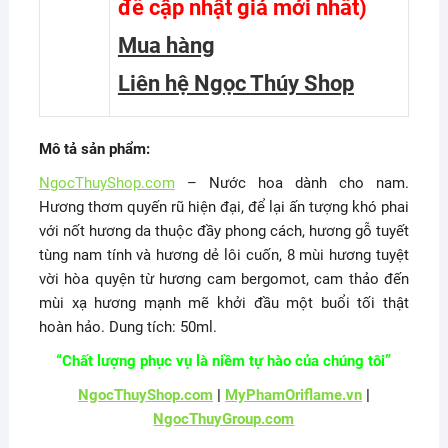
để cập nhật giá mới nhất
)
Mua hàng
Liên hệ Ngọc Thúy Shop
Mô tả sản phẩm:
NgocThuyShop.com
– Nước hoa dành cho nam.
Hương thơm quyến rũ hiện đại, để lại ấn tượng khó phai
với nốt hương da thuộc đầy phong cách, hương gỗ tuyết
tùng nam tính và hương dẻ lôi cuốn, 8 mùi hương tuyệt
vời hòa quyện từ hương cam bergomot, cam thảo đến
mùi xạ hương mạnh mẽ khởi đầu một buổi tối thật
hoàn hảo. Dung tích: 50ml.
“Chất lượng phục vụ là niềm tự hào của chúng tôi”
NgocThuyShop.com
|
MyPhamOriflame.vn
|
NgocThuyGroup.com