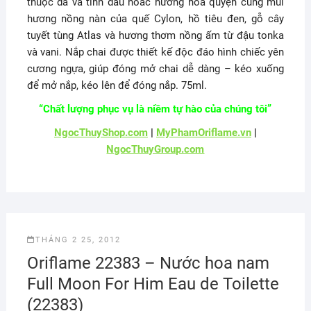
thuộc da và tinh dầu hoắc hương hòa quyện cùng mùi
hương nồng nàn của quế Cylon, hồ tiêu đen, gỗ cây
tuyết tùng Atlas và hương thơm nồng ấm từ đậu tonka
và vani. Nắp chai được thiết kế độc đáo hình chiếc yên
cương ngựa, giúp đóng mở chai dễ dàng – kéo xuống
để mở nắp, kéo lên để đóng nắp. 75ml.
“Chất lượng phục vụ là niềm tự hào của chúng tôi”
NgocThuyShop.com
|
MyPhamOriflame.vn
|
NgocThuyGroup.com
THÁNG 2 25, 2012
Oriflame 22383 – Nước hoa nam
Full Moon For Him Eau de Toilette
(22383)