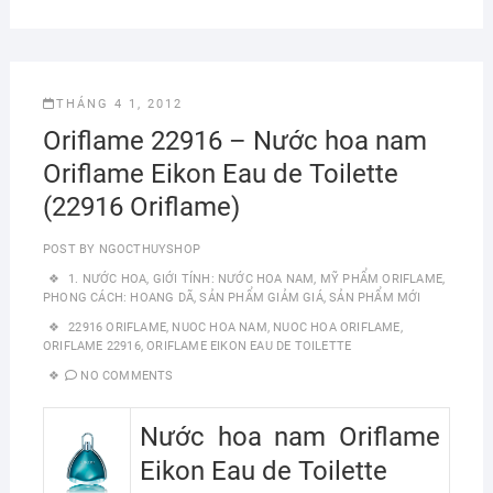
THÁNG 4 1, 2012
Oriflame 22916 – Nước hoa nam
Oriflame Eikon Eau de Toilette
(22916 Oriflame)
POST BY
NGOCTHUYSHOP
1. NƯỚC HOA
,
GIỚI TÍNH: NƯỚC HOA NAM
,
MỸ PHẨM ORIFLAME
,
PHONG CÁCH: HOANG DÃ
,
SẢN PHẨM GIẢM GIÁ
,
SẢN PHẨM MỚI
22916 ORIFLAME
,
NUOC HOA NAM
,
NUOC HOA ORIFLAME
,
ORIFLAME 22916
,
ORIFLAME EIKON EAU DE TOILETTE
NO COMMENTS
Nước hoa nam Oriflame
Eikon Eau de Toilette