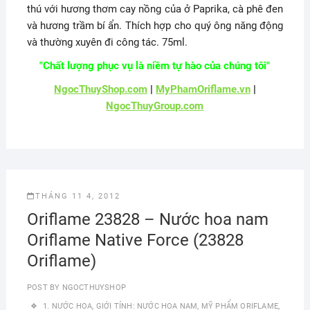
thú với hương thơm cay nồng của ở Paprika, cà phê đen
và hương trầm bí ẩn. Thích hợp cho quý ông năng động
và thường xuyên đi công tác. 75ml.
"Chất lượng phục vụ là niềm tự hào của chúng tôi"
NgocThuyShop.com
|
MyPhamOriflame.vn
|
NgocThuyGroup.com
THÁNG 11 4, 2012
Oriflame 23828 – Nước hoa nam
Oriflame Native Force (23828
Oriflame)
POST BY
NGOCTHUYSHOP
1. NƯỚC HOA
,
GIỚI TÍNH: NƯỚC HOA NAM
,
MỸ PHẨM ORIFLAME
,