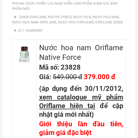
PHONG CÁCH: PHIÊU LƯU MẠO HIỂM
,
SẢN PHẨM GIẢM GIÁ
,
SẢN
PHẨM MỚI
23828 ORIFLAME
,
NATIVE FORCE
,
NUOC HOA
,
NUOC HOA NAM
,
NUOC HOA NAM ORIFLAME
,
NUOC HOA ORIFLAME
,
ORIFLAME 23828
1 COMMENT
Nước hoa nam Oriflame
Native Force
Mã số: 23828
Giá:
549.000 đ
379.000 đ
(áp dụng đến 30/11/2012,
xem catalogue mỹ phẩm
Oriflame hiện tại
để cập
nhật giá mới nhất
)
Giới thiệu lần đầu tiên,
giảm giá đặc biệt