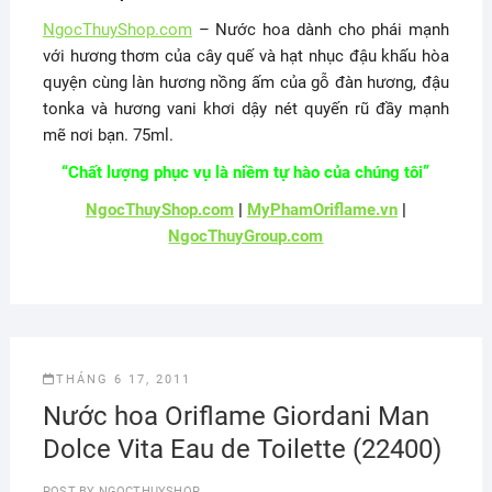
NgocThuyShop.com
– Nước hoa dành cho phái mạnh
với hương thơm của cây quế và hạt nhục đậu khấu hòa
quyện cùng làn hương nồng ấm của gỗ đàn hương, đậu
tonka và hương vani khơi dậy nét quyến rũ đầy mạnh
mẽ nơi bạn. 75ml.
“Chất lượng phục vụ là niềm tự hào của chúng tôi”
NgocThuyShop.com
|
MyPhamOriflame.vn
|
NgocThuyGroup.com
THÁNG 6 17, 2011
Nước hoa Oriflame Giordani Man
Dolce Vita Eau de Toilette (22400)
POST BY
NGOCTHUYSHOP