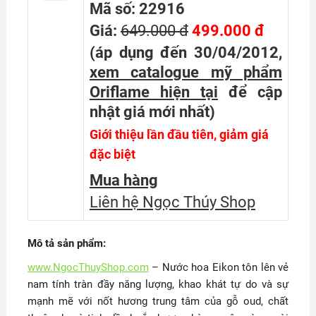
Mã số: 22916
Giá:
649.000 đ
499.000 đ
(áp dụng đến 30/04/2012,
xem catalogue mỹ phẩm
Oriflame hiện tại
để cập
nhật giá mới nhất
)
Giới thiệu lần đầu tiên, giảm giá
đặc biệt
Mua hàng
Liên hệ Ngọc Thúy Shop
Mô tả sản phẩm:
www.NgocThuyShop.com
– Nước hoa Eikon tôn lên vẻ
nam tính tràn đầy năng lượng, khao khát tự do và sự
mạnh mẽ với nốt hương trung tâm của gỗ oud, chất