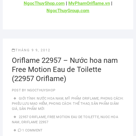
NgocThuyShop.com
|
MyPhamOriflame.vn
|
NgocThuyGroup.com
THÁNG 9 9, 2012
Oriflame 22957 – Nước hoa nam
Free Motion Eau de Toilette
(22957 Oriflame)
POST BY
NGOCTHUYSHOP
GIỚI TÍNH: NƯỚC HOA NAM
,
MỸ PHẨM ORIFLAME
,
PHONG CÁCH:
PHIÊU LƯU MẠO HIỂM
,
PHONG CÁCH: THỂ THAO
,
SẢN PHẨM GIẢM
GIÁ
,
SẢN PHẨM MỚI
22957 ORIFLAME
,
FREE MOTION EAU DE TOILETTE
,
NUOC HOA
NAM
,
ORIFLAME 22957
1 COMMENT