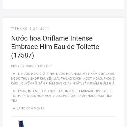
THÁNG 9 24, 2011
Nước hoa Oriflame Intense
Embrace Him Eau de Toilette
(17587)
POST BY
NGOCTHUYSHOP
1. NƯỚC HOA
,
GIỚI TÍNH: NƯỚC HOA NAM
,
MỸ PHẨM ORIFLAME
,
NGỌC THÚY SHOP KHUYẾN MÃI
,
PHONG CÁCH: NGỌT NGÀO
,
PHONG
CÁCH: QUYẾN RŨ
,
SẢN PHẨM BÁN CHẠY NHẤT
,
SẢN PHẨM GIẢM GIÁ
17587
,
INTENSE EMBRACE HIM
,
INTENSE EMBRACE HIM EAU DE
TOILETTE
,
NUOC HOA NAM
,
NUOC HOA ORIFLAME
,
NƯỚC HOA TÌNH
YÊU
NO COMMENTS