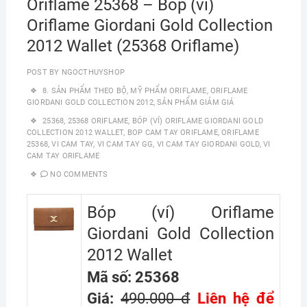
Oriflame 25368 – Bóp (ví)
Oriflame Giordani Gold Collection
2012 Wallet (25368 Oriflame)
POST BY
NGOCTHUYSHOP
8. SẢN PHẨM THEO BỘ
,
MỸ PHẨM ORIFLAME
,
ORIFLAME
GIORDANI GOLD COLLECTION 2012
,
SẢN PHẨM GIẢM GIÁ
25368
,
25368 ORIFLAME
,
BÓP (VÍ) ORIFLAME GIORDANI GOLD
COLLECTION 2012 WALLET
,
BOP CAM TAY ORIFLAME
,
ORIFLAME
25368
,
VI CAM TAY
,
VI CAM TAY GG
,
VI CAM TAY GIORDANI GOLD
,
VI
CAM TAY ORIFLAME
NO COMMENTS
Bóp (ví) Oriflame
Giordani Gold Collection
2012 Wallet
Mã số: 25368
Giá:
490.000 đ
Liên hệ để