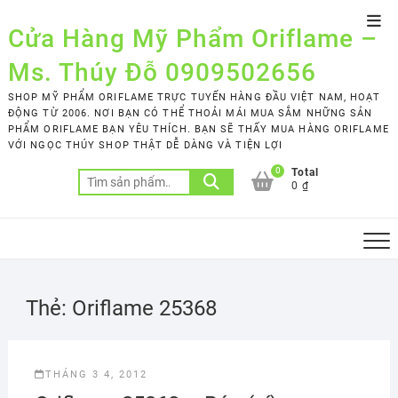
Skip
Top
to
Cửa Hàng Mỹ Phẩm Oriflame –
Men
content
Ms. Thúy Đỗ 0909502656
SHOP MỸ PHẨM ORIFLAME TRỰC TUYẾN HÀNG ĐẦU VIỆT NAM, HOẠT
ĐỘNG TỪ 2006. NƠI BẠN CÓ THỂ THOẢI MÁI MUA SẮM NHỮNG SẢN
PHẨM ORIFLAME BẠN YÊU THÍCH. BẠN SẼ THẤY MUA HÀNG ORIFLAME
VỚI NGỌC THÚY SHOP THẬT DỄ DÀNG VÀ TIỆN LỢI
0
Total
Tìm
0 ₫
kiếm:
Thẻ:
Oriflame 25368
THÁNG 3 4, 2012