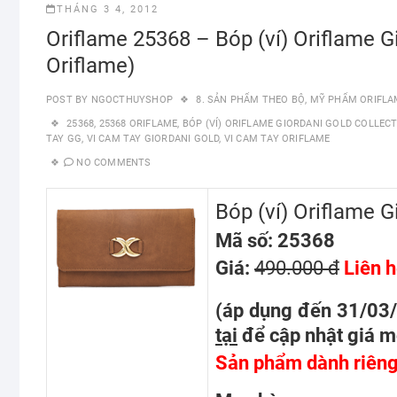
THÁNG 3 4, 2012
Oriflame 25368 – Bóp (ví) Oriflame G
Oriflame)
POST BY
NGOCTHUYSHOP
8. SẢN PHẨM THEO BỘ
,
MỸ PHẨM ORIFLA
25368
,
25368 ORIFLAME
,
BÓP (VÍ) ORIFLAME GIORDANI GOLD COLLEC
TAY GG
,
VI CAM TAY GIORDANI GOLD
,
VI CAM TAY ORIFLAME
NO COMMENTS
Bóp (ví) Oriflame G
Mã số: 25368
Giá:
490.000 đ
Liên h
(áp dụng đến 31/03
tại
để cập nhật giá m
Sản phẩm dành riêng