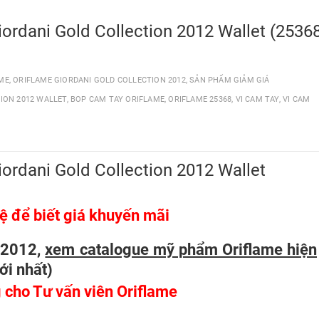
iordani Gold Collection 2012 Wallet (2536
ME
,
ORIFLAME GIORDANI GOLD COLLECTION 2012
,
SẢN PHẨM GIẢM GIÁ
TION 2012 WALLET
,
BOP CAM TAY ORIFLAME
,
ORIFLAME 25368
,
VI CAM TAY
,
VI CAM
iordani Gold Collection 2012 Wallet
ệ để biết giá khuyến mãi
/2012,
xem catalogue mỹ phẩm Oriflame hiện
ới nhất
)
 cho Tư vấn viên Oriflame