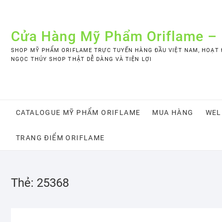
Skip
to
content
Cửa Hàng Mỹ Phẩm Oriflame –
SHOP MỸ PHẨM ORIFLAME TRỰC TUYẾN HÀNG ĐẦU VIỆT NAM, HOẠT Đ
NGỌC THÚY SHOP THẬT DỄ DÀNG VÀ TIỆN LỢI
CATALOGUE MỸ PHẨM ORIFLAME
MUA HÀNG
WEL
TRANG ĐIỂM ORIFLAME
Thẻ:
25368