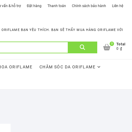
 vấn & hỗ trợ
Đặt hàng
Thanh toán
Chính sách bảo hành
Liên hệ
ORIFLAME BẠN YÊU THÍCH. BẠN SẼ THẤY MUA HÀNG ORIFLAME VỚI
0
Tìm
Total
0 ₫
kiếm:
HOA ORIFLAME
CHĂM SÓC DA ORIFLAME