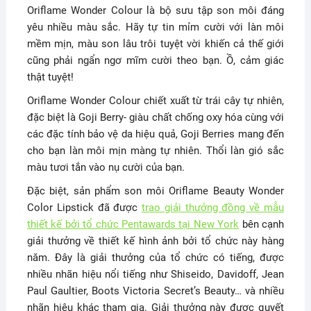
Oriflame Wonder Colour là bộ sưu tập son môi đáng
yêu nhiều màu sắc. Hãy tự tin mỉm cười với làn môi
mềm mịn, màu son lâu trôi tuyệt vời khiến cả thế giới
cũng phải ngẩn ngơ mĩm cười theo bạn. Ồ, cảm giác
thật tuyệt!
Oriflame Wonder Colour chiết xuất từ trái cây tự nhiên,
đặc biệt là Goji Berry- giàu chất chống oxy hóa cùng với
các đặc tính bảo vệ da hiệu quả, Goji Berries mang đến
cho bạn làn môi mịn màng tự nhiên. Thổi làn gió sắc
màu tươi tắn vào nụ cười của bạn.
Đặc biệt, sản phẩm son môi Oriflame Beauty Wonder
Color Lipstick đã được
trao giải thưởng đồng về mẫu
thiết kế bởi tổ chức Pentawards tại New York
bên cạnh
giải thưởng về thiết kế hình ảnh bởi tổ chức này hàng
năm. Đây là giải thưởng của tổ chức có tiếng, được
nhiều nhãn hiệu nổi tiếng như Shiseido, Davidoff, Jean
Paul Gaultier, Boots Victoria Secret’s Beauty… và nhiều
nhãn hiệu khác tham gia. Giải thưởng này được quyết