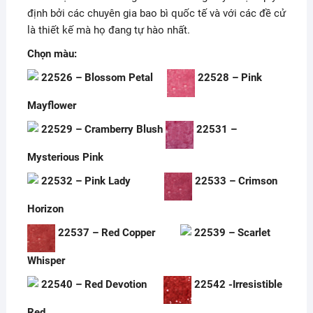
định bởi các chuyên gia bao bì quốc tế và với các đề cử
là thiết kế mà họ đang tự hào nhất.
Chọn màu:
22526 – Blossom Petal
22528 – Pink
Mayflower
22529 – Cramberry Blush
22531 –
Mysterious Pink
22532 – Pink Lady
22533 – Crimson
Horizon
22537 – Red Copper
22539 – Scarlet
Whisper
22540 – Red Devotion
22542 -Irresistible
Red