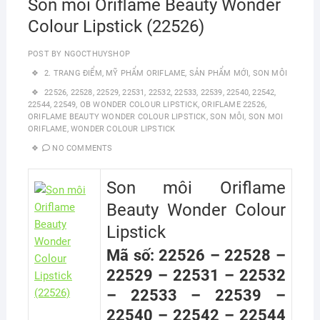
Son môi Oriflame Beauty Wonder
Colour Lipstick (22526)
POST BY
NGOCTHUYSHOP
2. TRANG ĐIỂM
,
MỸ PHẨM ORIFLAME
,
SẢN PHẨM MỚI
,
SON MÔI
22526
,
22528
,
22529
,
22531
,
22532
,
22533
,
22539
,
22540
,
22542
,
22544
,
22549
,
OB WONDER COLOUR LIPSTICK
,
ORIFLAME 22526
,
ORIFLAME BEAUTY WONDER COLOUR LIPSTICK
,
SON MÔI
,
SON MOI
ORIFLAME
,
WONDER COLOUR LIPSTICK
NO COMMENTS
Son môi Oriflame
Beauty Wonder Colour
Lipstick
Mã số: 22526 – 22528 –
22529 – 22531 – 22532
– 22533 – 22539 –
22540 – 22542 – 22544