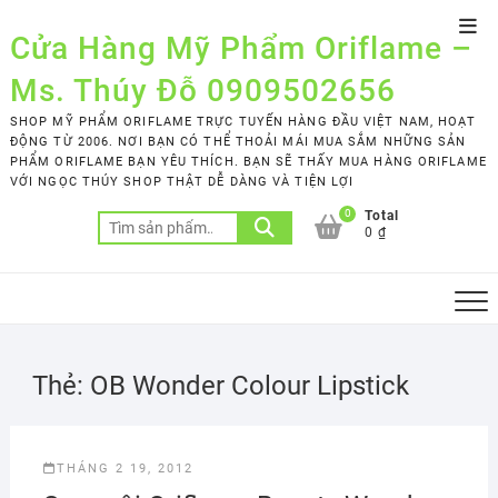
Skip
Top
to
Cửa Hàng Mỹ Phẩm Oriflame –
Men
content
Ms. Thúy Đỗ 0909502656
SHOP MỸ PHẨM ORIFLAME TRỰC TUYẾN HÀNG ĐẦU VIỆT NAM, HOẠT
ĐỘNG TỪ 2006. NƠI BẠN CÓ THỂ THOẢI MÁI MUA SẮM NHỮNG SẢN
PHẨM ORIFLAME BẠN YÊU THÍCH. BẠN SẼ THẤY MUA HÀNG ORIFLAME
VỚI NGỌC THÚY SHOP THẬT DỄ DÀNG VÀ TIỆN LỢI
0
Total
Tìm
0 ₫
kiếm:
Thẻ:
OB Wonder Colour Lipstick
THÁNG 2 19, 2012