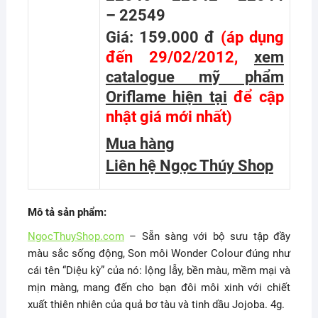
– 22549
Giá: 159.000 đ
(áp dụng
đến 29/02/2012,
xem
catalogue mỹ phẩm
Oriflame hiện tại
để cập
nhật giá mới nhất
)
Mua hàng
Liên hệ Ngọc Thúy Shop
Mô tả sản phẩm:
NgocThuyShop.com
– Sẵn sàng với bộ sưu tập đầy
màu sắc sống động, Son môi Wonder Colour đúng như
cái tên “Diệu kỳ” của nó: lộng lẫy, bền màu, mềm mại và
mịn màng, mang đến cho bạn đôi môi xinh với chiết
xuất thiên nhiên của quả bơ tàu và tinh dầu Jojoba. 4g.