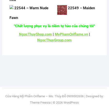
22544 – Warm Nude
22549 – Maiden
Fawn
"Chất lượng phục vụ là niềm tự hào của chúng tôi"
NgocThuyShop.com
|
MyPhamOriflame.vn
|
NgocThuyGroup.com
Cửa Hàng Mỹ Phẩm Oriflame – Ms. Thúy Đỗ 0909502656
| Designed by:
Theme Freesia
| © 2026
WordPress