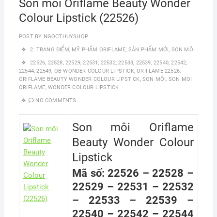
Son môi Oriflame Beauty Wonder
Colour Lipstick (22526)
POST BY
NGOCTHUYSHOP
2. TRANG ĐIỂM
,
MỸ PHẨM ORIFLAME
,
SẢN PHẨM MỚI
,
SON MÔI
22526
,
22528
,
22529
,
22531
,
22532
,
22533
,
22539
,
22540
,
22542
,
22544
,
22549
,
OB WONDER COLOUR LIPSTICK
,
ORIFLAME 22526
,
ORIFLAME BEAUTY WONDER COLOUR LIPSTICK
,
SON MÔI
,
SON MOI
ORIFLAME
,
WONDER COLOUR LIPSTICK
NO COMMENTS
Son môi Oriflame
Beauty Wonder Colour
Lipstick
Mã số: 22526 – 22528 –
22529 – 22531 – 22532
– 22533 – 22539 –
22540 – 22542 – 22544