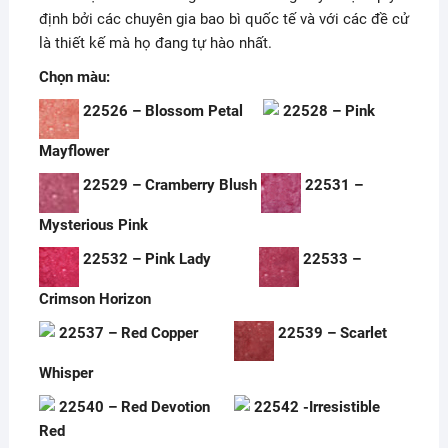
định bởi các chuyên gia bao bì quốc tế và với các đề cử
là thiết kế mà họ đang tự hào nhất.
Chọn màu:
22526 – Blossom Petal
22528 – Pink
Mayflower
22529 – Cramberry Blush
22531 –
Mysterious Pink
22532 – Pink Lady
22533 –
Crimson Horizon
22537 – Red Copper
22539 – Scarlet
Whisper
22540 – Red Devotion
22542 -Irresistible
Red