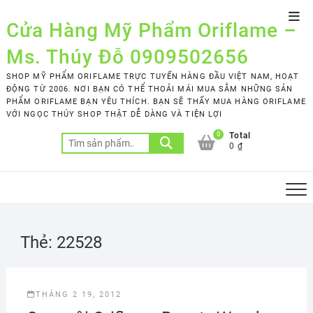
Skip
Top
to
Cửa Hàng Mỹ Phẩm Oriflame –
Men
content
Ms. Thúy Đỗ 0909502656
SHOP MỸ PHẨM ORIFLAME TRỰC TUYẾN HÀNG ĐẦU VIỆT NAM, HOẠT
ĐỘNG TỪ 2006. NƠI BẠN CÓ THỂ THOẢI MÁI MUA SẮM NHỮNG SẢN
PHẨM ORIFLAME BẠN YÊU THÍCH. BẠN SẼ THẤY MUA HÀNG ORIFLAME
VỚI NGỌC THÚY SHOP THẬT DỄ DÀNG VÀ TIỆN LỢI
0
Total
Tìm
0 ₫
kiếm:
Thẻ:
22528
THÁNG 2 19, 2012