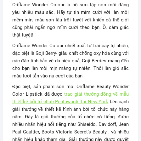
Oriflame Wonder Colour là bộ sưu tập son môi đáng
yêu nhiều màu sắc. Hãy tự tin mỉm cười với làn môi
mềm mịn, màu son lâu trôi tuyệt vời khiến cả thế giới
cũng phải ngẩn ngơ mĩm cười theo bạn. Ồ, cảm giác
thật tuyệt!
Oriflame Wonder Colour chiết xuất từ trái cây tự nhiên,
đặc biệt là Goji Berry- giàu chất chống oxy hóa cùng với
các đặc tính bảo vệ da hiệu quả, Goji Berries mang đến
cho bạn làn môi mịn màng tự nhiên. Thổi làn gió sắc
màu tươi tắn vào nụ cười của bạn.
Đặc biệt, sản phẩm son môi Oriflame Beauty Wonder
Color Lipstick đã được
trao giải thưởng đồng về mẫu
thiết kế bởi tổ chức Pentawards tại New York
bên cạnh
giải thưởng về thiết kế hình ảnh bởi tổ chức này hàng
năm. Đây là giải thưởng của tổ chức có tiếng, được
nhiều nhãn hiệu nổi tiếng như Shiseido, Davidoff, Jean
Paul Gaultier, Boots Victoria Secret’s Beauty… và nhiều
nhãn hiệu khác tham gia. Giải thưởng này được quyết