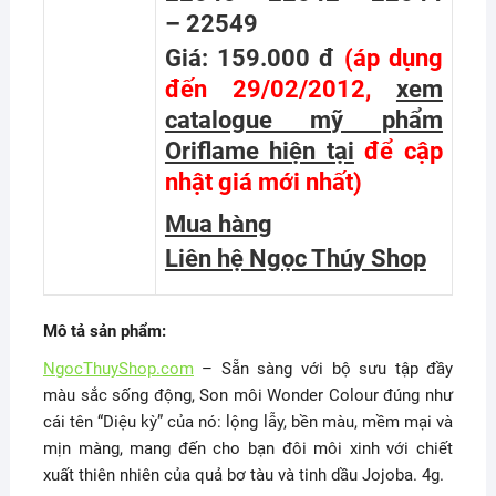
– 22549
Giá: 159.000 đ
(áp dụng
đến 29/02/2012,
xem
catalogue mỹ phẩm
Oriflame hiện tại
để cập
nhật giá mới nhất
)
Mua hàng
Liên hệ Ngọc Thúy Shop
Mô tả sản phẩm:
NgocThuyShop.com
– Sẵn sàng với bộ sưu tập đầy
màu sắc sống động, Son môi Wonder Colour đúng như
cái tên “Diệu kỳ” của nó: lộng lẫy, bền màu, mềm mại và
mịn màng, mang đến cho bạn đôi môi xinh với chiết
xuất thiên nhiên của quả bơ tàu và tinh dầu Jojoba. 4g.