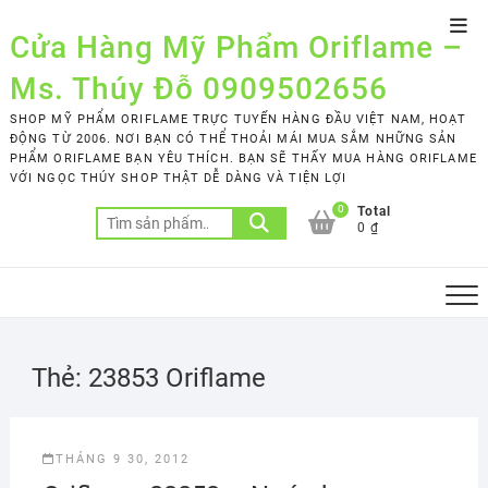
Skip
Top
to
Cửa Hàng Mỹ Phẩm Oriflame –
Men
content
Ms. Thúy Đỗ 0909502656
SHOP MỸ PHẨM ORIFLAME TRỰC TUYẾN HÀNG ĐẦU VIỆT NAM, HOẠT
ĐỘNG TỪ 2006. NƠI BẠN CÓ THỂ THOẢI MÁI MUA SẮM NHỮNG SẢN
PHẨM ORIFLAME BẠN YÊU THÍCH. BẠN SẼ THẤY MUA HÀNG ORIFLAME
VỚI NGỌC THÚY SHOP THẬT DỄ DÀNG VÀ TIỆN LỢI
0
Total
Tìm
0 ₫
kiếm:
Thẻ:
23853 Oriflame
THÁNG 9 30, 2012