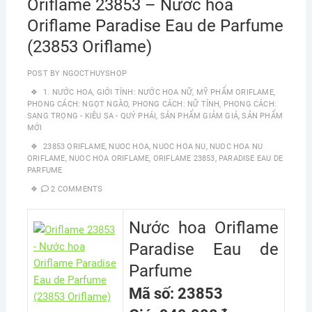
Oriflame 23853 – Nước hoa
Oriflame Paradise Eau de Parfume
(23853 Oriflame)
POST BY
NGOCTHUYSHOP
1. NƯỚC HOA
,
GIỚI TÍNH: NƯỚC HOA NỮ
,
MỸ PHẨM ORIFLAME
,
PHONG CÁCH: NGỌT NGÀO
,
PHONG CÁCH: NỮ TÍNH
,
PHONG CÁCH:
SANG TRỌNG - KIÊU SA - QUÝ PHÁI
,
SẢN PHẨM GIẢM GIÁ
,
SẢN PHẨM
MỚI
23853 ORIFLAME
,
NUOC HOA
,
NUOC HOA NU
,
NUOC HOA NU
ORIFLAME
,
NUOC HOA ORIFLAME
,
ORIFLAME 23853
,
PARADISE EAU DE
PARFUME
2 COMMENTS
Nước hoa Oriflame
Paradise Eau de
Parfume
Mã số: 23853