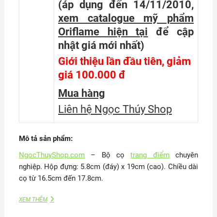
(áp dụng đến 14/11/2010,
xem catalogue mỹ phẩm
Oriflame hiện tại
để cập
nhật giá mới nhất
)
Giới thiệu lần đầu tiên, giảm
giá 100.000 đ
Mua hàng
Liên hệ Ngọc Thúy Shop
Mô tả sản phẩm:
NgocThuyShop.com
– Bộ cọ
trang điểm
chuyên
nghiệp. Hộp đựng: 5.8cm (đáy) x 19cm (cao). Chiều dài
cọ từ 16.5cm đến 17.8cm.
XEM THÊM