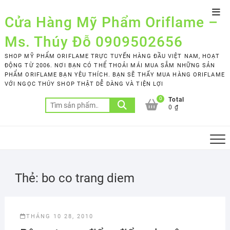
Skip
Top
to
Cửa Hàng Mỹ Phẩm Oriflame –
Men
content
Ms. Thúy Đỗ 0909502656
SHOP MỸ PHẨM ORIFLAME TRỰC TUYẾN HÀNG ĐẦU VIỆT NAM, HOẠT
ĐỘNG TỪ 2006. NƠI BẠN CÓ THỂ THOẢI MÁI MUA SẮM NHỮNG SẢN
PHẨM ORIFLAME BẠN YÊU THÍCH. BẠN SẼ THẤY MUA HÀNG ORIFLAME
VỚI NGỌC THÚY SHOP THẬT DỄ DÀNG VÀ TIỆN LỢI
0
Total
Tìm
0 ₫
kiếm:
Thẻ:
bo co trang diem
THÁNG 10 28, 2010