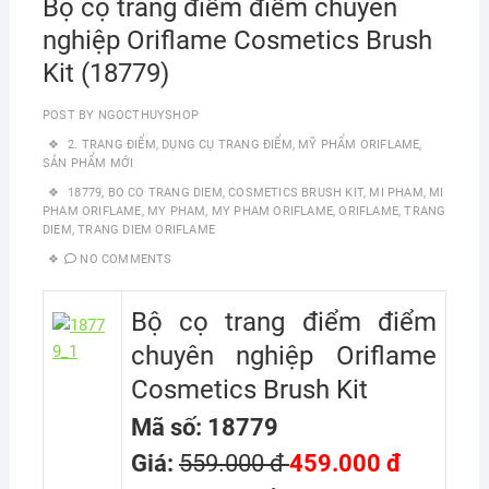
Bộ cọ trang điểm điểm chuyên
nghiệp Oriflame Cosmetics Brush
Kit (18779)
POST BY
NGOCTHUYSHOP
2. TRANG ĐIỂM
,
DỤNG CỤ TRANG ĐIỂM
,
MỸ PHẨM ORIFLAME
,
SẢN PHẨM MỚI
18779
,
BO CO TRANG DIEM
,
COSMETICS BRUSH KIT
,
MI PHAM
,
MI
PHAM ORIFLAME
,
MY PHAM
,
MY PHAM ORIFLAME
,
ORIFLAME
,
TRANG
DIEM
,
TRANG DIEM ORIFLAME
NO COMMENTS
Bộ cọ trang điểm điểm
chuyên nghiệp Oriflame
Cosmetics Brush Kit
Mã số: 18779
Giá:
559.000 đ
459.000 đ