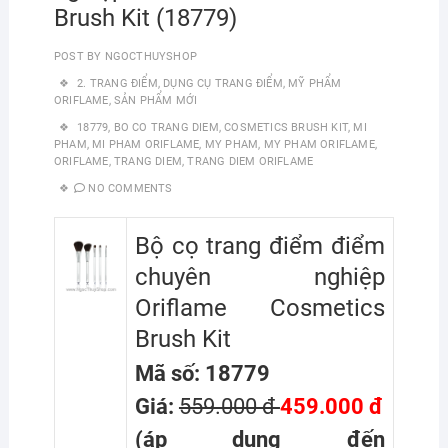
Brush Kit (18779)
POST BY
NGOCTHUYSHOP
2. TRANG ĐIỂM
,
DỤNG CỤ TRANG ĐIỂM
,
MỸ PHẨM
ORIFLAME
,
SẢN PHẨM MỚI
18779
,
BO CO TRANG DIEM
,
COSMETICS BRUSH KIT
,
MI
PHAM
,
MI PHAM ORIFLAME
,
MY PHAM
,
MY PHAM ORIFLAME
,
ORIFLAME
,
TRANG DIEM
,
TRANG DIEM ORIFLAME
NO COMMENTS
Bộ cọ trang điểm điểm
chuyên nghiệp
Oriflame Cosmetics
Brush Kit
Mã số: 18779
Giá:
559.000 đ
459.000 đ
(áp dụng đến