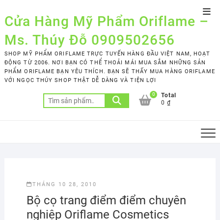
Skip
Top
to
Cửa Hàng Mỹ Phẩm Oriflame –
Men
content
Ms. Thúy Đỗ 0909502656
SHOP MỸ PHẨM ORIFLAME TRỰC TUYẾN HÀNG ĐẦU VIỆT NAM, HOẠT
ĐỘNG TỪ 2006. NƠI BẠN CÓ THỂ THOẢI MÁI MUA SẮM NHỮNG SẢN
PHẨM ORIFLAME BẠN YÊU THÍCH. BẠN SẼ THẤY MUA HÀNG ORIFLAME
VỚI NGỌC THÚY SHOP THẬT DỄ DÀNG VÀ TIỆN LỢI
0
Total
Tìm
0 ₫
kiếm:
THÁNG 10 28, 2010
Bộ cọ trang điểm điểm chuyên
nghiệp Oriflame Cosmetics