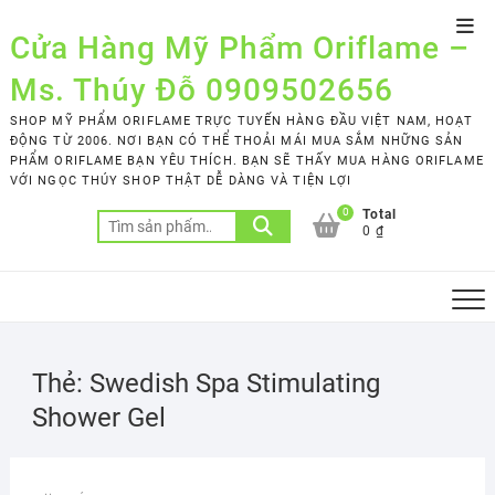
Skip
Top
to
Cửa Hàng Mỹ Phẩm Oriflame –
Men
content
Ms. Thúy Đỗ 0909502656
SHOP MỸ PHẨM ORIFLAME TRỰC TUYẾN HÀNG ĐẦU VIỆT NAM, HOẠT
ĐỘNG TỪ 2006. NƠI BẠN CÓ THỂ THOẢI MÁI MUA SẮM NHỮNG SẢN
PHẨM ORIFLAME BẠN YÊU THÍCH. BẠN SẼ THẤY MUA HÀNG ORIFLAME
VỚI NGỌC THÚY SHOP THẬT DỄ DÀNG VÀ TIỆN LỢI
0
Total
Tìm
0 ₫
kiếm:
Thẻ:
Swedish Spa Stimulating
Shower Gel