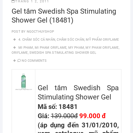
THÁNG 1 2, 2011
Gel tắm Swedish Spa Stimulating
Shower Gel (18481)
POST BY
NGOCTHUYSHOP
4. CHĂM SÓC CÁ NHÂN
,
CHĂM SÓC CHÂN
,
MỸ PHẨM ORIFLAME
MI PHAM
,
MI PHAM ORIFLAME
,
MY PHAM
,
MY PHAM ORIFLAME
,
ORIFLAME
,
SWEDISH SPA STIMULATING SHOWER GEL
NO COMMENTS
Gel tắm Swedish Spa
Stimulating Shower Gel
Mã số: 18481
Giá:
139.000đ
99.000 đ
(áp dụng đến 31/01/2010,