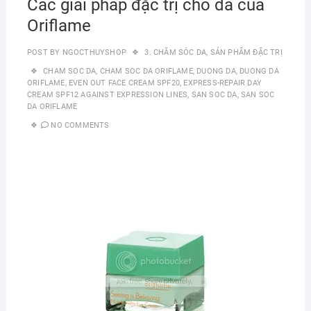
Các giải pháp đặc trị cho da của
Oriflame
POST BY
NGOCTHUYSHOP
3. CHĂM SÓC DA
,
SẢN PHẨM ĐẶC TRỊ
CHAM SOC DA
,
CHAM SOC DA ORIFLAME
,
DUONG DA
,
DUONG DA
ORIFLAME
,
EVEN OUT FACE CREAM SPF20
,
EXPRESS-REPAIR DAY
CREAM SPF12 AGAINST EXPRESSION LINES
,
SAN SOC DA
,
SAN SOC
DA ORIFLAME
NO COMMENTS