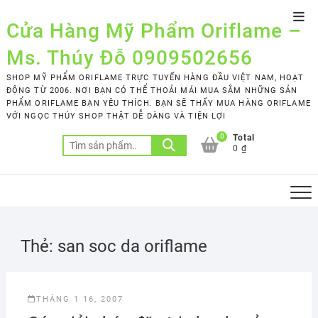
Skip
Top
to
Cửa Hàng Mỹ Phẩm Oriflame –
Men
content
Ms. Thúy Đỗ 0909502656
SHOP MỸ PHẨM ORIFLAME TRỰC TUYẾN HÀNG ĐẦU VIỆT NAM, HOẠT
ĐỘNG TỪ 2006. NƠI BẠN CÓ THỂ THOẢI MÁI MUA SẮM NHỮNG SẢN
PHẨM ORIFLAME BẠN YÊU THÍCH. BẠN SẼ THẤY MUA HÀNG ORIFLAME
VỚI NGỌC THÚY SHOP THẬT DỄ DÀNG VÀ TIỆN LỢI
0
Total
Tìm
0 ₫
kiếm:
Thẻ:
san soc da oriflame
THÁNG 1 16, 2007