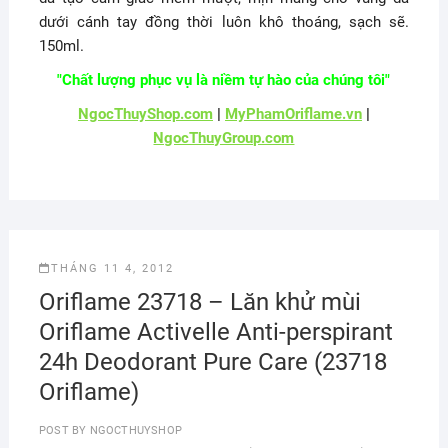
dưới cánh tay đồng thời luôn khô thoáng, sạch sẽ.
150ml.
"Chất lượng phục vụ là niềm tự hào của chúng tôi"
NgocThuyShop.com
|
MyPhamOriflame.vn
|
NgocThuyGroup.com
THÁNG 11 4, 2012
Oriflame 23718 – Lăn khử mùi
Oriflame Activelle Anti-perspirant
24h Deodorant Pure Care (23718
Oriflame)
POST BY
NGOCTHUYSHOP