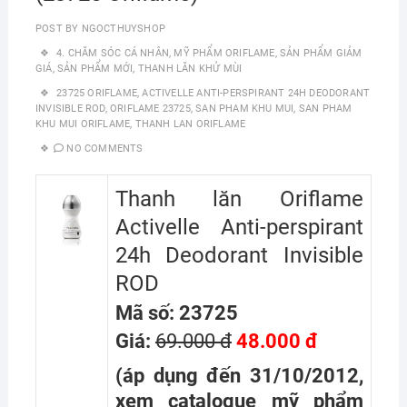
POST BY
NGOCTHUYSHOP
4. CHĂM SÓC CÁ NHÂN
,
MỸ PHẨM ORIFLAME
,
SẢN PHẨM GIẢM
GIÁ
,
SẢN PHẨM MỚI
,
THANH LĂN KHỬ MÙI
23725 ORIFLAME
,
ACTIVELLE ANTI-PERSPIRANT 24H DEODORANT
INVISIBLE ROD
,
ORIFLAME 23725
,
SAN PHAM KHU MUI
,
SAN PHAM
KHU MUI ORIFLAME
,
THANH LAN ORIFLAME
NO COMMENTS
Thanh lăn Oriflame
Activelle Anti-perspirant
24h Deodorant Invisible
ROD
Mã số: 23725
Giá:
69.000 đ
48.000 đ
(áp dụng đến 31/10/2012,
xem catalogue mỹ phẩm