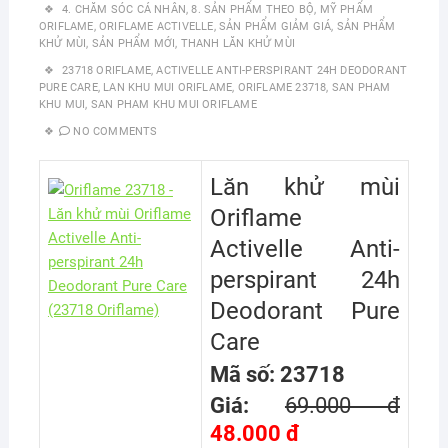
4. CHĂM SÓC CÁ NHÂN
,
8. SẢN PHẨM THEO BỘ
,
MỸ PHẨM
ORIFLAME
,
ORIFLAME ACTIVELLE
,
SẢN PHẨM GIẢM GIÁ
,
SẢN PHẨM
KHỬ MÙI
,
SẢN PHẨM MỚI
,
THANH LĂN KHỬ MÙI
23718 ORIFLAME
,
ACTIVELLE ANTI-PERSPIRANT 24H DEODORANT
PURE CARE
,
LAN KHU MUI ORIFLAME
,
ORIFLAME 23718
,
SAN PHAM
KHU MUI
,
SAN PHAM KHU MUI ORIFLAME
NO COMMENTS
Lăn khử mùi
Oriflame
Activelle Anti-
perspirant 24h
Deodorant Pure
Care
Mã số: 23718
Giá:
69.000 đ
48.000 đ