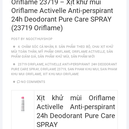
Oriflame 23719 – Xịt khử mùi
Oriflame Activelle Anti-perspirant
24h Deodorant Pure Care SPRAY
(23719 Oriflame)
POST BY
NGOCTHUYSHOP
4. CHĂM SÓC CÁ NHÂN
,
8. SẢN PHẨM THEO BỘ
,
CHAI XỊT KHỬ
MÙI TOÀN THÂN
,
MỸ PHẨM ORIFLAME
,
ORIFLAME ACTIVELLE
,
SẢN
PHẨM GIẢM GIÁ
,
SẢN PHẨM KHỬ MÙI
,
SẢN PHẨM MỚI
23719 ORIFLAME
,
ACTIVELLE ANTI-PERSPIRANT 24H DEODORANT
PURE CARE SPRAY
,
ORIFLAME 23719
,
SAN PHAM KHU MUI
,
SAN PHAM
KHU MUI ORIFLAME
,
XIT KHU MUI ORIFLAME
NO COMMENTS
Xịt khử mùi Oriflame
Activelle Anti-perspirant
24h Deodorant Pure Care
SPRAY