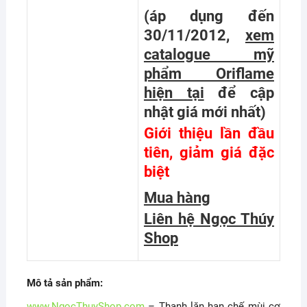
(áp dụng đến
30/11/2012,
xem
catalogue mỹ
phẩm Oriflame
hiện tại
để cập
nhật giá mới nhất
)
Giới thiệu lần đầu
tiên, giảm giá đặc
biệt
Mua hàng
Liên hệ Ngọc Thúy
Shop
Mô tả sản phẩm:
www.NgocThuyShop.com
– Thanh lăn hạn chế mùi cơ