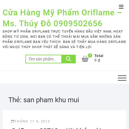
Skip
Top
to
Cửa Hàng Mỹ Phẩm Oriflame –
Men
content
Ms. Thúy Đỗ 0909502656
SHOP MỸ PHẨM ORIFLAME TRỰC TUYẾN HÀNG ĐẦU VIỆT NAM, HOẠT
ĐỘNG TỪ 2006. NƠI BẠN CÓ THỂ THOẢI MÁI MUA SẮM NHỮNG SẢN
PHẨM ORIFLAME BẠN YÊU THÍCH. BẠN SẼ THẤY MUA HÀNG ORIFLAME
VỚI NGỌC THÚY SHOP THẬT DỄ DÀNG VÀ TIỆN LỢI
0
Total
Tìm
0 ₫
kiếm:
Thẻ:
san pham khu mui
THÁNG 11 4, 2012