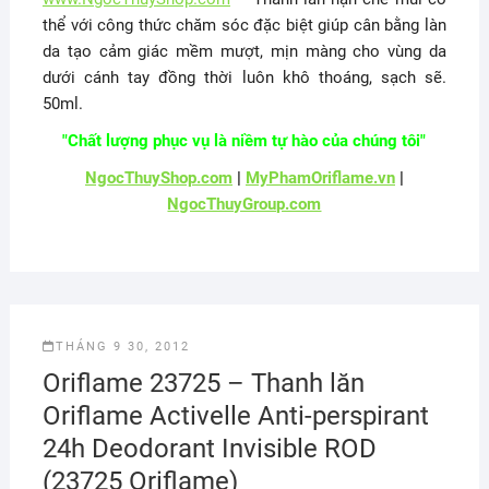
thể với công thức chăm sóc đặc biệt giúp cân bằng làn
da tạo cảm giác mềm mượt, mịn màng cho vùng da
dưới cánh tay đồng thời luôn khô thoáng, sạch sẽ.
50ml.
"Chất lượng phục vụ là niềm tự hào của chúng tôi"
NgocThuyShop.com
|
MyPhamOriflame.vn
|
NgocThuyGroup.com
THÁNG 9 30, 2012
Oriflame 23725 – Thanh lăn
Oriflame Activelle Anti-perspirant
24h Deodorant Invisible ROD
(23725 Oriflame)