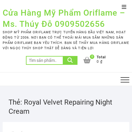
Skip
Top
to
Cửa Hàng Mỹ Phẩm Oriflame –
Men
content
Ms. Thúy Đỗ 0909502656
SHOP MỸ PHẨM ORIFLAME TRỰC TUYẾN HÀNG ĐẦU VIỆT NAM, HOẠT
ĐỘNG TỪ 2006. NƠI BẠN CÓ THỂ THOẢI MÁI MUA SẮM NHỮNG SẢN
PHẨM ORIFLAME BẠN YÊU THÍCH. BẠN SẼ THẤY MUA HÀNG ORIFLAME
VỚI NGỌC THÚY SHOP THẬT DỄ DÀNG VÀ TIỆN LỢI
0
Total
Tìm
0 ₫
kiếm:
Thẻ:
Royal Velvet Repairing Night
Cream