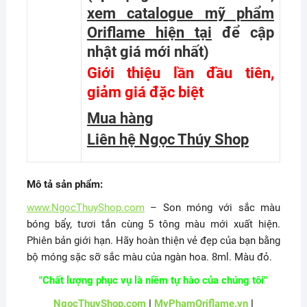
xem catalogue mỹ phẩm
Oriflame hiện tại
để cập
nhật giá mới nhất
)
Giới thiệu lần đầu tiên,
giảm giá đặc biệt
Mua hàng
Liên hệ Ngọc Thúy Shop
Mô tả sản phẩm:
www.NgocThuyShop.com
– Son móng với sắc màu
bóng bẩy, tươi tắn cùng 5 tông màu mới xuất hiện.
Phiên bản giới hạn. Hãy hoàn thiện vẻ đẹp của bạn bằng
bộ móng sặc sỡ sắc màu của ngàn hoa. 8ml. Màu đỏ.
"Chất lượng phục vụ là niềm tự hào của chúng tôi"
NgocThuyShop.com
|
MyPhamOriflame.vn
|