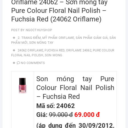
Oriflame 24062 – Sơn móng tay
Pure Colour Floral Nail Polish –
Fuchsia Red (24062 Oriflame)
POST BY
NGOCTHUYSHOP
2. TRANG ĐIỂM
,
MỸ PHẨM ORIFLAME
,
SẢN PHẨM GIẢM GIÁ
,
SẢN
PHẨM MỚI
,
SƠN MÓNG TAY
24062 ORIFLAME
,
FUCHSIA RED
,
ORIFLAME 24062
,
PURE COLOUR
FLORAL NAIL POLISH
,
SON MONG
NO COMMENTS
Son móng tay Pure
Colour Floral Nail Polish
– Fuchsia Red
Mã số: 24062
Giá:
99.000 đ
69.000 đ
(áp dụng đến 30/09/2012,