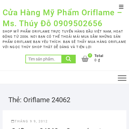
Skip
Top
to
Cửa Hàng Mỹ Phẩm Oriflame –
Men
content
Ms. Thúy Đỗ 0909502656
SHOP MỸ PHẨM ORIFLAME TRỰC TUYẾN HÀNG ĐẦU VIỆT NAM, HOẠT
ĐỘNG TỪ 2006. NƠI BẠN CÓ THỂ THOẢI MÁI MUA SẮM NHỮNG SẢN
PHẨM ORIFLAME BẠN YÊU THÍCH. BẠN SẼ THẤY MUA HÀNG ORIFLAME
VỚI NGỌC THÚY SHOP THẬT DỄ DÀNG VÀ TIỆN LỢI
0
Total
Tìm
0 ₫
kiếm:
Thẻ:
Oriflame 24062
THÁNG 9 9, 2012