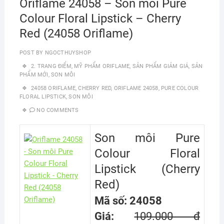
Oriflame 24058 – Son môi Pure
Colour Floral Lipstick – Cherry
Red (24058 Oriflame)
POST BY
NGOCTHUYSHOP
2. TRANG ĐIỂM
,
MỸ PHẨM ORIFLAME
,
SẢN PHẨM GIẢM GIÁ
,
SẢN
PHẨM MỚI
,
SON MÔI
24058 ORIFLAME
,
CHERRY RED
,
ORIFLAME 24058
,
PURE COLOUR
FLORAL LIPSTICK
,
SON MÔI
NO COMMENTS
Son môi Pure
Colour Floral
Lipstick (Cherry
Red)
Mã số: 24058
Giá:
109.000 đ