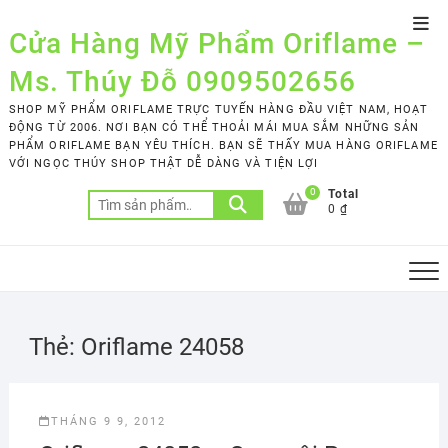
Skip
Top
to
Cửa Hàng Mỹ Phẩm Oriflame –
Men
content
Ms. Thúy Đỗ 0909502656
SHOP MỸ PHẨM ORIFLAME TRỰC TUYẾN HÀNG ĐẦU VIỆT NAM, HOẠT
ĐỘNG TỪ 2006. NƠI BẠN CÓ THỂ THOẢI MÁI MUA SẮM NHỮNG SẢN
PHẨM ORIFLAME BẠN YÊU THÍCH. BẠN SẼ THẤY MUA HÀNG ORIFLAME
VỚI NGỌC THÚY SHOP THẬT DỄ DÀNG VÀ TIỆN LỢI
0
Total
Tìm
0 ₫
kiếm:
Thẻ:
Oriflame 24058
THÁNG 9 9, 2012