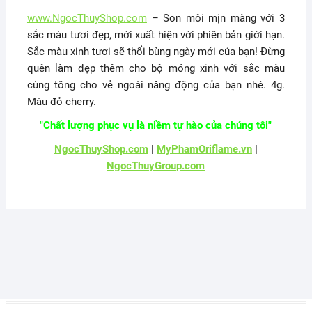
www.NgocThuyShop.com
– Son môi mịn màng với 3
sắc màu tươi đẹp, mới xuất hiện với phiên bản giới hạn.
Sắc màu xinh tươi sẽ thổi bùng ngày mới của bạn! Đừng
quên làm đẹp thêm cho bộ móng xinh với sắc màu
cùng tông cho vẻ ngoài năng động của bạn nhé. 4g.
Màu đỏ cherry.
"Chất lượng phục vụ là niềm tự hào của chúng tôi"
NgocThuyShop.com
|
MyPhamOriflame.vn
|
NgocThuyGroup.com