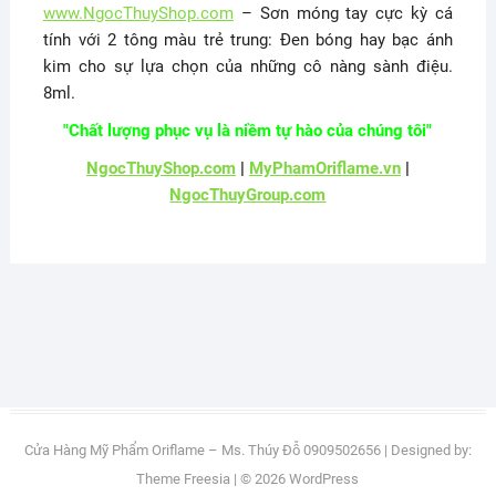
www.NgocThuyShop.com
– Sơn móng tay cực kỳ cá
tính với 2 tông màu trẻ trung: Đen bóng hay bạc ánh
kim cho sự lựa chọn của những cô nàng sành điệu.
8ml.
"Chất lượng phục vụ là niềm tự hào của chúng tôi"
NgocThuyShop.com
|
MyPhamOriflame.vn
|
NgocThuyGroup.com
Cửa Hàng Mỹ Phẩm Oriflame – Ms. Thúy Đỗ 0909502656
| Designed by:
Theme Freesia
| © 2026
WordPress