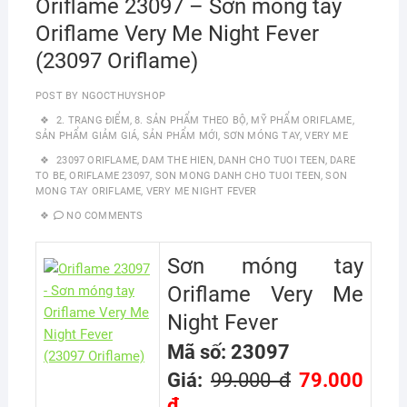
Oriflame 23097 – Sơn móng tay
Oriflame Very Me Night Fever
(23097 Oriflame)
POST BY
NGOCTHUYSHOP
2. TRANG ĐIỂM
,
8. SẢN PHẨM THEO BỘ
,
MỸ PHẨM ORIFLAME
,
SẢN PHẨM GIẢM GIÁ
,
SẢN PHẨM MỚI
,
SƠN MÓNG TAY
,
VERY ME
23097 ORIFLAME
,
DAM THE HIEN
,
DANH CHO TUOI TEEN
,
DARE
TO BE
,
ORIFLAME 23097
,
SON MONG DANH CHO TUOI TEEN
,
SON
MONG TAY ORIFLAME
,
VERY ME NIGHT FEVER
NO COMMENTS
Sơn móng tay
Oriflame Very Me
Night Fever
Mã số: 23097
Giá:
99.000 đ
79.000
đ