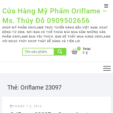
Skip
Top
to
Cửa Hàng Mỹ Phẩm Oriflame –
Men
content
Ms. Thúy Đỗ 0909502656
SHOP MỸ PHẨM ORIFLAME TRỰC TUYẾN HÀNG ĐẦU VIỆT NAM, HOẠT
ĐỘNG TỪ 2006. NƠI BẠN CÓ THỂ THOẢI MÁI MUA SẮM NHỮNG SẢN
PHẨM ORIFLAME BẠN YÊU THÍCH. BẠN SẼ THẤY MUA HÀNG ORIFLAME
VỚI NGỌC THÚY SHOP THẬT DỄ DÀNG VÀ TIỆN LỢI
0
Total
Tìm
0 ₫
kiếm:
Thẻ:
Oriflame 23097
THÁNG 7 2, 2012