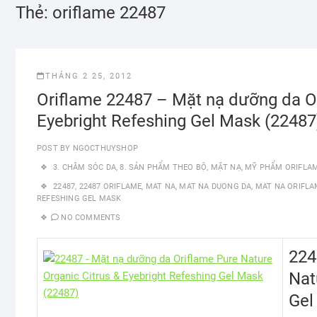
Thẻ:
oriflame 22487
THÁNG 2 25, 2012
Oriflame 22487 – Mặt nạ dưỡng da Or
Eyebright Refeshing Gel Mask (22487
POST BY
NGOCTHUYSHOP
3. CHĂM SÓC DA
,
8. SẢN PHẨM THEO BỘ
,
MẶT NẠ
,
MỸ PHẨM ORIFLA
22487
,
22487 ORIFLAME
,
MAT NA
,
MAT NA DUONG DA
,
MAT NA ORIFLA
REFESHING GEL MASK
NO COMMENTS
224
Nat
Gel