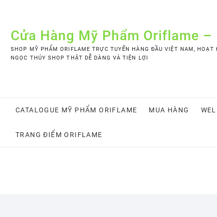
Skip
to
content
Cửa Hàng Mỹ Phẩm Oriflame –
SHOP MỸ PHẨM ORIFLAME TRỰC TUYẾN HÀNG ĐẦU VIỆT NAM, HOẠT Đ
NGỌC THÚY SHOP THẬT DỄ DÀNG VÀ TIỆN LỢI
CATALOGUE MỸ PHẨM ORIFLAME
MUA HÀNG
WEL
TRANG ĐIỂM ORIFLAME