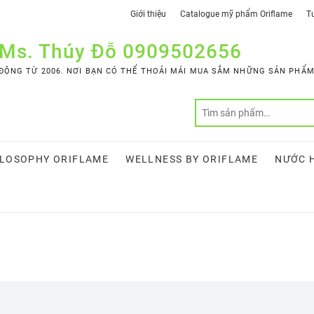
Giới thiệu
Catalogue mỹ phẩm Oriflame
Tư
 Ms. Thúy Đỗ 0909502656
ỘNG TỪ 2006. NƠI BẠN CÓ THỂ THOẢI MÁI MUA SẮM NHỮNG SẢN PHẨM 
LOSOPHY ORIFLAME
WELLNESS BY ORIFLAME
NƯỚC 