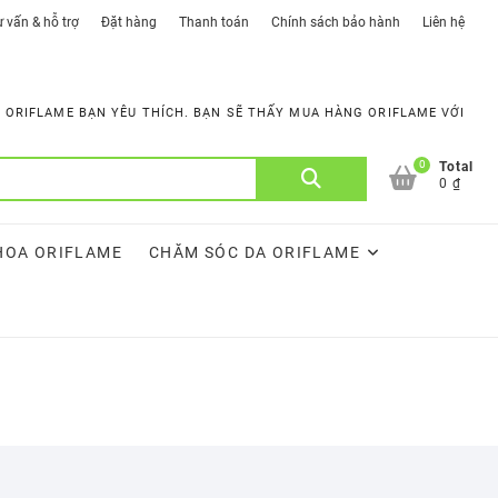
 vấn & hỗ trợ
Đặt hàng
Thanh toán
Chính sách bảo hành
Liên hệ
ORIFLAME BẠN YÊU THÍCH. BẠN SẼ THẤY MUA HÀNG ORIFLAME VỚI
0
Tìm
Total
0 ₫
kiếm:
HOA ORIFLAME
CHĂM SÓC DA ORIFLAME