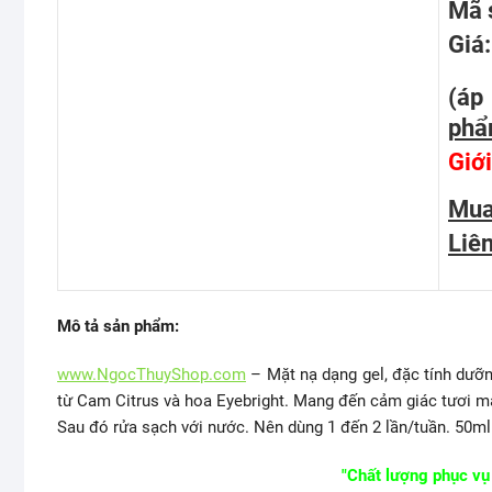
Mã 
Giá
(áp
phẩ
Giới
Mua
Liê
Mô tả sản phẩm:
www.NgocThuyShop.com
– Mặt nạ dạng gel, đặc tính dưỡn
từ Cam Citrus và hoa Eyebright. Mang đến cảm giác tươi mát
Sau đó rửa sạch với nước. Nên dùng 1 đến 2 lần/tuần. 50ml
"Chất lượng phục vụ 