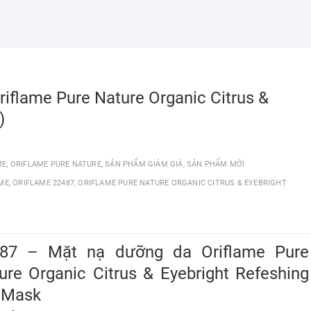
iflame Pure Nature Organic Citrus &
)
ME
,
ORIFLAME PURE NATURE
,
SẢN PHẨM GIẢM GIÁ
,
SẢN PHẨM MỚI
ME
,
ORIFLAME 22487
,
ORIFLAME PURE NATURE ORGANIC CITRUS & EYEBRIGHT
87 – Mặt nạ dưỡng da Oriflame Pure
ure Organic Citrus & Eyebright Refeshing
 Mask