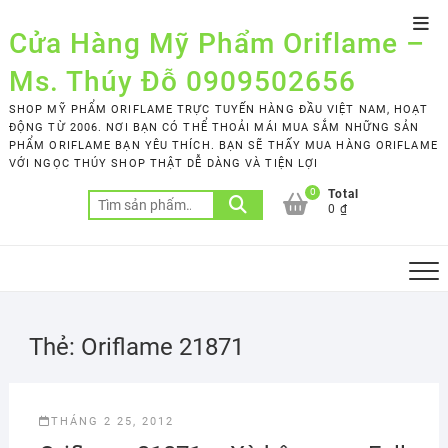
Skip
Top
to
Cửa Hàng Mỹ Phẩm Oriflame –
Men
content
Ms. Thúy Đỗ 0909502656
SHOP MỸ PHẨM ORIFLAME TRỰC TUYẾN HÀNG ĐẦU VIỆT NAM, HOẠT
ĐỘNG TỪ 2006. NƠI BẠN CÓ THỂ THOẢI MÁI MUA SẮM NHỮNG SẢN
PHẨM ORIFLAME BẠN YÊU THÍCH. BẠN SẼ THẤY MUA HÀNG ORIFLAME
VỚI NGỌC THÚY SHOP THẬT DỄ DÀNG VÀ TIỆN LỢI
0
Total
Tìm
0 ₫
kiếm:
Thẻ:
Oriflame 21871
THÁNG 2 25, 2012