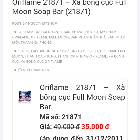
Oriflame 21871 – Xà bông cục Full
Moon Soap Bar (21871)
POST BY
NGOCTHUYSHOP
4. CHĂM SÓC CÁ NHÂN
,
8. SẢN PHẨM THEO BỘ
,
MỸ PHẨM
ORIFLAME
,
ORIFLAME FULL MOON
,
SẢN PHẨM GIẢM GIÁ
,
SẢN PHẨM
MỚI
,
THANH XÀ PHÒNG
21871
,
FULL MOON SOAP BAR
,
ORIFLAME 21871
,
ORIFLAME FULL
MOON
,
THANH XA PHONG
,
THANH XA PHONG ORIFLAME
,
XA BONG
CUC
,
XA BONG CUC ORIFLAME
NO COMMENTS
Oriflame 21871 – Xà
bông cục Full Moon Soap
Bar
Mã số: 21871
Giá:
49.000 đ
35.000 đ
(áp dụng đến 31/12/2011,