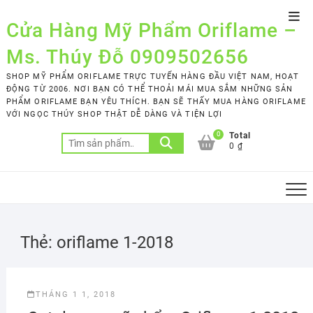
Skip
Top
to
Cửa Hàng Mỹ Phẩm Oriflame –
Men
content
Ms. Thúy Đỗ 0909502656
SHOP MỸ PHẨM ORIFLAME TRỰC TUYẾN HÀNG ĐẦU VIỆT NAM, HOẠT
ĐỘNG TỪ 2006. NƠI BẠN CÓ THỂ THOẢI MÁI MUA SẮM NHỮNG SẢN
PHẨM ORIFLAME BẠN YÊU THÍCH. BẠN SẼ THẤY MUA HÀNG ORIFLAME
VỚI NGỌC THÚY SHOP THẬT DỄ DÀNG VÀ TIỆN LỢI
0
Total
Tìm
0 ₫
kiếm:
Thẻ:
oriflame 1-2018
THÁNG 1 1, 2018