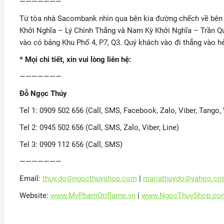
———————
Từ tòa nhà Sacombank nhìn qua bên kia đường chếch về bên 
Khởi Nghĩa – Lý Chính Thắng và Nam Kỳ Khởi Nghĩa – Trần 
vào có bảng Khu Phố 4, P7, Q3. Quý khách vào đi thẳng vào 
* Mọi chi tiết, xin vui lòng liên hệ:
———————
Đỗ Ngọc Thúy
Tel 1: 0909 502 656 (Call, SMS, Facebook, Zalo, Viber, Tango
Tel 2: 0945 502 656 (Call, SMS, Zalo, Viber, Line)
Tel 3: 0909 112 656 (Call, SMS)
———————
Email:
thuy.do@ngocthuyshop.com
|
mariathuydo@yahoo.c
Website:
www.MyPhamOriflame.vn
|
www.NgocThuyShop.co