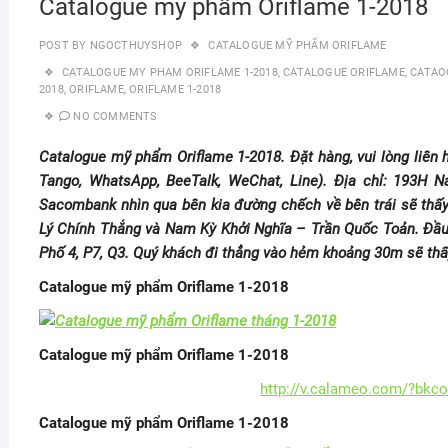
Catalogue mỹ phẩm Oriflame 1-2018
POST BY
NGOCTHUYSHOP
CATALOGUE MỸ PHẨM ORIFLAME
CATALOGUE MY PHAM ORIFLAME 1-2018
,
CATALOGUE ORIFLAME
,
CATAO
2018
,
ORIFLAME
,
ORIFLAME 1-2018
NO COMMENTS
Catalogue mỹ phẩm Oriflame 1-2018. Đặt hàng, vui lòng liên 
Tango, WhatsApp, BeeTalk, WeChat, Line). Địa chỉ: 193H N
Sacombank nhìn qua bên kia đường chếch về bên trái sẽ th
Lý Chính Thắng và Nam Kỳ Khởi Nghĩa – Trần Quốc Toản. Đầ
Phố 4, P7, Q3. Quý khách đi thẳng vào hẻm khoảng 30m sẽ thấ
Catalogue mỹ phẩm Oriflame 1-2018
Catalogue mỹ phẩm Oriflame 1-2018
http://v.calameo.com/?bkc
Catalogue mỹ phẩm Oriflame 1-2018