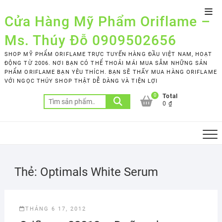
Skip
Top
to
Cửa Hàng Mỹ Phẩm Oriflame –
Men
content
Ms. Thúy Đỗ 0909502656
SHOP MỸ PHẨM ORIFLAME TRỰC TUYẾN HÀNG ĐẦU VIỆT NAM, HOẠT
ĐỘNG TỪ 2006. NƠI BẠN CÓ THỂ THOẢI MÁI MUA SẮM NHỮNG SẢN
PHẨM ORIFLAME BẠN YÊU THÍCH. BẠN SẼ THẤY MUA HÀNG ORIFLAME
VỚI NGỌC THÚY SHOP THẬT DỄ DÀNG VÀ TIỆN LỢI
0
Total
Tìm
0 ₫
kiếm:
Thẻ:
Optimals White Serum
THÁNG 6 17, 2012