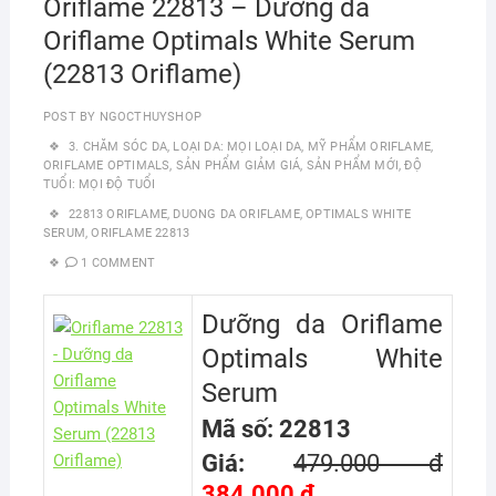
Oriflame 22813 – Dưỡng da
Oriflame Optimals White Serum
(22813 Oriflame)
POST BY
NGOCTHUYSHOP
3. CHĂM SÓC DA
,
LOẠI DA: MỌI LOẠI DA
,
MỸ PHẨM ORIFLAME
,
ORIFLAME OPTIMALS
,
SẢN PHẨM GIẢM GIÁ
,
SẢN PHẨM MỚI
,
ĐỘ
TUỔI: MỌI ĐỘ TUỔI
22813 ORIFLAME
,
DUONG DA ORIFLAME
,
OPTIMALS WHITE
SERUM
,
ORIFLAME 22813
1 COMMENT
Dưỡng da Oriflame
Optimals White
Serum
Mã số: 22813
Giá:
479.000 đ
384.000 đ