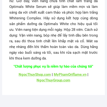
nữ. Giờ đây, viên nang chứa tinh chất làm trắng da
Optimals White Serum sẽ giúp làm mềm mịn và làm
sáng da với chiết xuất cam thảo và phức hợp làm trắng
Whitening Complex. Hãy sử dụng kết hợp cùng dòng
sản phẩm dưỡng da Optimals White cho hiệu quả tối
ưu. Viên nang tiện dụng mỗi ngày. Hộp 28 viên. Cách sử
dụng: Vặn viên nang, bóp nhẹ để lấy tinh dầu bên trong
ra, sau đó thoa tinh chất lên khắp mặt và cổ. Mát xa
nhẹ nhàng đến khi thấm hoàn toàn vào da. Dùng hằng
ngày vào buổi sáng và tối, sau khi rửa sạch mặt trước
khi thoa kem dưỡng da.
"Chất lượng phục vụ là niềm tự hào của chúng tôi"
NgocThuyShop.com
|
MyPhamOriflame.vn
|
NgocThuyGroup.com