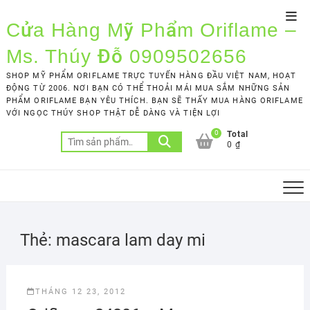
Skip
Top
to
Cửa Hàng Mỹ Phẩm Oriflame –
Men
content
Ms. Thúy Đỗ 0909502656
SHOP MỸ PHẨM ORIFLAME TRỰC TUYẾN HÀNG ĐẦU VIỆT NAM, HOẠT
ĐỘNG TỪ 2006. NƠI BẠN CÓ THỂ THOẢI MÁI MUA SẮM NHỮNG SẢN
PHẨM ORIFLAME BẠN YÊU THÍCH. BẠN SẼ THẤY MUA HÀNG ORIFLAME
VỚI NGỌC THÚY SHOP THẬT DỄ DÀNG VÀ TIỆN LỢI
0
Total
Tìm
0 ₫
kiếm:
Thẻ:
mascara lam day mi
THÁNG 12 23, 2012