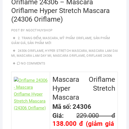
Oriflame 24306 – Mascara
Oriflame Hyper Stretch Mascara
(24306 Oriflame)
POST BY
NGOCTHUYSHOP
2. TRANG ĐIỂM
,
MASCARA
,
MỸ PHẨM ORIFLAME
,
SẢN PHẨM
GIẢM GIÁ
,
SẢN PHẨM MỚI
24306 ORIFLAME
,
HYPER STRETCH MASCARA
,
MASCARA LAM DAI
MI
,
MASCARA LAM DAY MI
,
MASCARA ORIFLAME
,
ORIFLAME 24306
NO COMMENTS
Mascara Oriflame
Hyper Stretch
Mascara
Mã số: 24306
Giá:
229.000 đ
138.000 đ (giảm giá