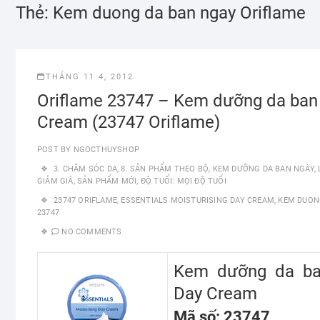
Thẻ:
Kem duong da ban ngay Oriflame
THÁNG 11 4, 2012
Oriflame 23747 – Kem dưỡng da ban n
Cream (23747 Oriflame)
POST BY
NGOCTHUYSHOP
3. CHĂM SÓC DA
,
8. SẢN PHẨM THEO BỘ
,
KEM DƯỠNG DA BAN NGÀY
,
GIẢM GIÁ
,
SẢN PHẨM MỚI
,
ĐỘ TUỔI: MỌI ĐỘ TUỔI
23747 ORIFLAME
,
ESSENTIALS MOISTURISING DAY CREAM
,
KEM DUON
23747
NO COMMENTS
Kem dưỡng da ban 
Day Cream
Mã số: 23747