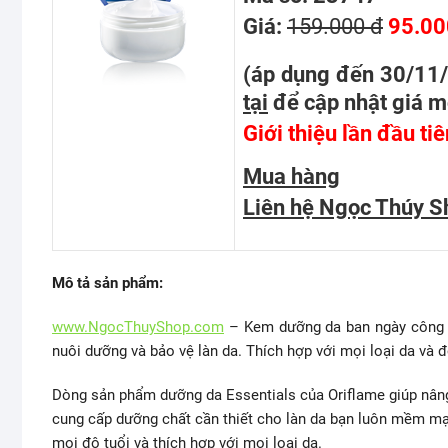
Giá:
159.000 đ
95.00
(áp dụng đến 30/11
tại
để cập nhật giá m
Giới thiệu lần đầu ti
Mua hàng
Liên hệ Ngọc Thúy S
Mô tả sản phẩm:
www.NgocThuyShop.com
– Kem dưỡng da ban ngày công t
nuôi dưỡng và bảo vệ làn da. Thích hợp với mọi loại da và đ
Dòng sản phẩm dưỡng da Essentials của Oriflame giúp nâng
cung cấp dưỡng chất cần thiết cho làn da bạn luôn mềm mại
mọi độ tuổi và thích hợp với mọi loại da.