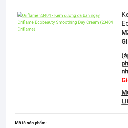
K
E
Mã
Gi
(
ph
nh
Gi
M
Li
Mô tả sản phẩm: