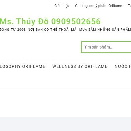
Giới thiệu
Catalogue mỹ phẩm Oriflame
Tư
 Ms. Thúy Đỗ 0909502656
ỘNG TỪ 2006. NƠI BẠN CÓ THỂ THOẢI MÁI MUA SẮM NHỮNG SẢN PHẨM 
LOSOPHY ORIFLAME
WELLNESS BY ORIFLAME
NƯỚC 