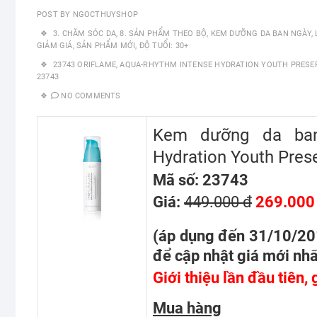
POST BY
NGOCTHUYSHOP
3. CHĂM SÓC DA
,
8. SẢN PHẨM THEO BỘ
,
KEM DƯỠNG DA BAN NGÀY
,
GIẢM GIÁ
,
SẢN PHẨM MỚI
,
ĐỘ TUỔI: 30+
23743 ORIFLAME
,
AQUA-RHYTHM INTENSE HYDRATION YOUTH PRESER
23743
NO COMMENTS
Kem dưỡng da ban 
Hydration Youth Pres
Mã số: 23743
Giá:
449.000 đ
269.000
(áp dụng đến 31/10/2
để cập nhật giá mới nhấ
Giới thiệu lần đầu tiên,
Mua hàng