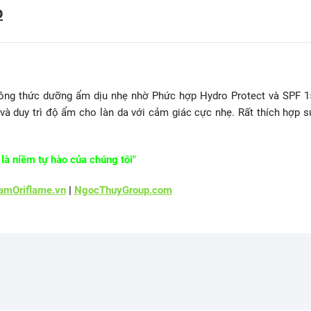
p
ng thức dưỡng ẩm dịu nhẹ nhờ Phức hợp Hydro Protect và SPF 1
 và duy trì độ ẩm cho làn da với cảm giác cực nhẹ. Rất thích hợp s
là niềm tự hào của chúng tôi"
mOriflame.vn
|
NgocThuyGroup.com