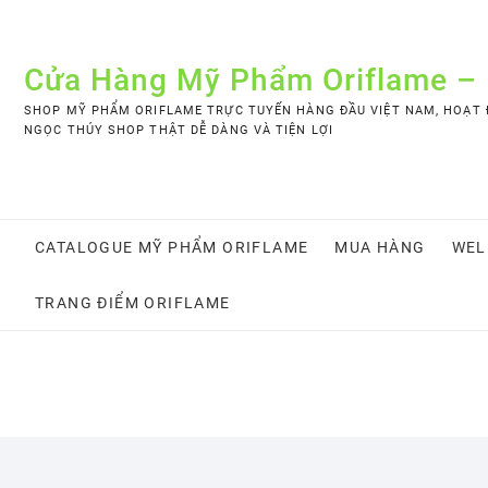
Skip
to
content
Cửa Hàng Mỹ Phẩm Oriflame –
SHOP MỸ PHẨM ORIFLAME TRỰC TUYẾN HÀNG ĐẦU VIỆT NAM, HOẠT Đ
NGỌC THÚY SHOP THẬT DỄ DÀNG VÀ TIỆN LỢI
CATALOGUE MỸ PHẨM ORIFLAME
MUA HÀNG
WEL
TRANG ĐIỂM ORIFLAME