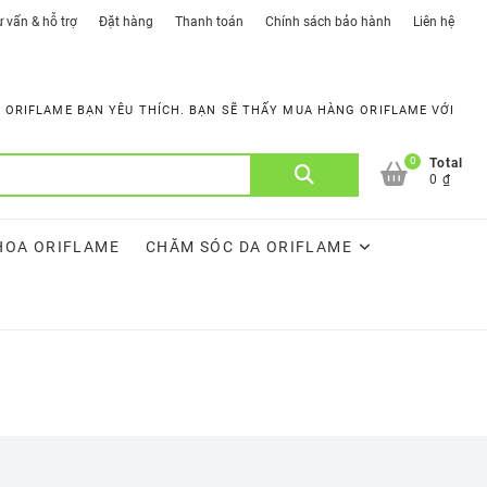
 vấn & hỗ trợ
Đặt hàng
Thanh toán
Chính sách bảo hành
Liên hệ
ORIFLAME BẠN YÊU THÍCH. BẠN SẼ THẤY MUA HÀNG ORIFLAME VỚI
0
Tìm
Total
0 ₫
kiếm:
HOA ORIFLAME
CHĂM SÓC DA ORIFLAME