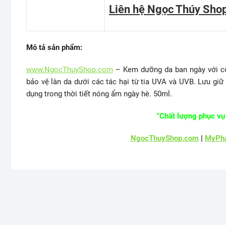
Liên hệ Ngọc Thúy Sho
Mô tả sản phẩm:
www.NgocThuyShop.com
– Kem dưỡng da ban ngày với cô
bảo vệ làn da dưới các tác hại từ tia UVA và UVB. Lưu giữ
dụng trong thời tiết nóng ẩm ngày hè. 50ml.
"Chất lượng phục vụ 
NgocThuyShop.com
|
MyPha