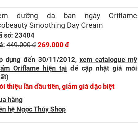
em dưỡng da ban ngày Oriflame
cobeauty Smoothing Day Cream
 số: 23404
á:
449.000 đ
269.000 đ
áp dụng đến 30/11/2012,
xem catalogue mỹ
ẩm Oriflame hiện tại
để cập nhật giá mới
ất
)
ới thiệu lần đầu tiên, giảm giá đặc biệt
ua hàng
ên hệ Ngọc Thúy Shop