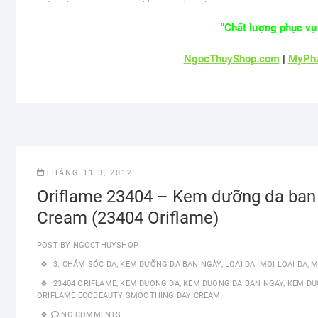
"Chất lượng phục vụ 
NgocThuyShop.com
|
MyPha
THÁNG 11 3, 2012
Oriflame 23404 – Kem dưỡng da ban
Cream (23404 Oriflame)
POST BY
NGOCTHUYSHOP
3. CHĂM SÓC DA
,
KEM DƯỠNG DA BAN NGÀY
,
LOẠI DA: MỌI LOẠI DA
,
M
23404 ORIFLAME
,
KEM DUONG DA
,
KEM DUONG DA BAN NGAY
,
KEM DU
ORIFLAME ECOBEAUTY SMOOTHING DAY CREAM
NO COMMENTS