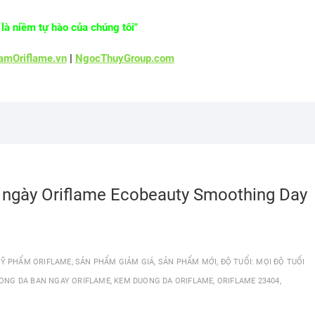
là niềm tự hào của chúng tôi"
mOriflame.vn
|
NgocThuyGroup.com
 ngày Oriflame Ecobeauty Smoothing Day
Ỹ PHẨM ORIFLAME
,
SẢN PHẨM GIẢM GIÁ
,
SẢN PHẨM MỚI
,
ĐỘ TUỔI: MỌI ĐỘ TUỔI
ONG DA BAN NGAY ORIFLAME
,
KEM DUONG DA ORIFLAME
,
ORIFLAME 23404
,