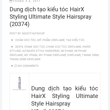
THÁNG 4 6, 2011
Dung dịch tạo kiểu tóc HairX
Styling Ultimate Style Hairspray
(20374)
POST BY
NGOCTHUYSHOP
CHĂM SÓC TÓC
,
MỸ PHẨM ORIFLAME
,
TẠO KIỂU TÓC
20374
,
CHAM SOC TOC
,
CHAM SOC TOC ORIFLAME
,
HAIRX
STYLING ULTIMATE STYLE HAIRSPRAY
,
MI PHAM
,
MI PHAM
ORIFLAME
,
MY PHAM
,
MY PHAM ORIFLAME
,
ORIFLAME
,
TRANG DIEM
,
TRANG DIEM ORIFLAME
NO COMMENTS
Dung dịch tạo kiểu tóc
HairX Styling Ultimate
Style Hairspray