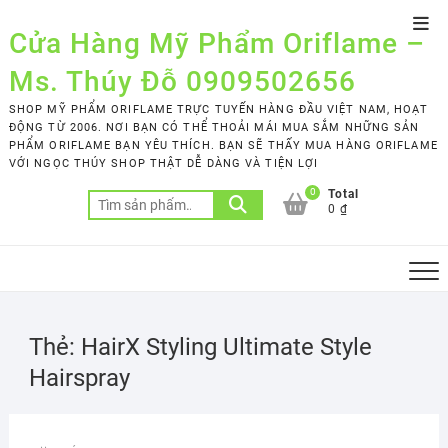
Skip
Top
to
Cửa Hàng Mỹ Phẩm Oriflame –
Men
content
Ms. Thúy Đỗ 0909502656
SHOP MỸ PHẨM ORIFLAME TRỰC TUYẾN HÀNG ĐẦU VIỆT NAM, HOẠT
ĐỘNG TỪ 2006. NƠI BẠN CÓ THỂ THOẢI MÁI MUA SẮM NHỮNG SẢN
PHẨM ORIFLAME BẠN YÊU THÍCH. BẠN SẼ THẤY MUA HÀNG ORIFLAME
VỚI NGỌC THÚY SHOP THẬT DỄ DÀNG VÀ TIỆN LỢI
0
Total
Tìm
0 ₫
kiếm:
Thẻ:
HairX Styling Ultimate Style
Hairspray