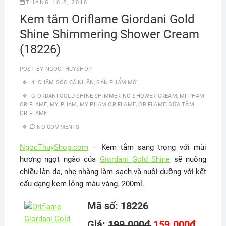
THÁNG 10 2, 2010
Kem tắm Oriflame Giordani Gold
Shine Shimmering Shower Cream
(18226)
POST BY
NGOCTHUYSHOP
4. CHĂM SÓC CÁ NHÂN
,
SẢN PHẨM MỚI
GIORDANI GOLD SHINE SHIMMERING SHOWER CREAM
,
MI PHAM
ORIFLAME
,
MY PHAM
,
MY PHAM ORIFLAME
,
ORIFLAME
,
SỮA TẮM
ORIFLAME
NO COMMENTS
NgocThuyShop.com
– Kem tắm sang trọng với mùi
hương ngọt ngào của
Giordani Gold Shine
sẽ nuông
chiều làn da, nhẹ nhàng làm sạch và nuôi dưỡng với kết
cấu dạng kem lỏng màu vàng. 200ml.
Mã số: 18226
Giá:
199.000đ
159.000đ