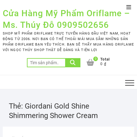
Skip
Top
to
Cửa Hàng Mỹ Phẩm Oriflame –
Men
content
Ms. Thúy Đỗ 0909502656
SHOP MỸ PHẨM ORIFLAME TRỰC TUYẾN HÀNG ĐẦU VIỆT NAM, HOẠT
ĐỘNG TỪ 2006. NƠI BẠN CÓ THỂ THOẢI MÁI MUA SẮM NHỮNG SẢN
PHẨM ORIFLAME BẠN YÊU THÍCH. BẠN SẼ THẤY MUA HÀNG ORIFLAME
VỚI NGỌC THÚY SHOP THẬT DỄ DÀNG VÀ TIỆN LỢI
0
Total
Tìm
0 ₫
kiếm:
Thẻ:
Giordani Gold Shine
Shimmering Shower Cream