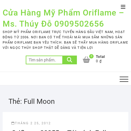
Skip
Top
to
Cửa Hàng Mỹ Phẩm Oriflame –
Men
content
Ms. Thúy Đỗ 0909502656
SHOP MỸ PHẨM ORIFLAME TRỰC TUYẾN HÀNG ĐẦU VIỆT NAM, HOẠT
ĐỘNG TỪ 2006. NƠI BẠN CÓ THỂ THOẢI MÁI MUA SẮM NHỮNG SẢN
PHẨM ORIFLAME BẠN YÊU THÍCH. BẠN SẼ THẤY MUA HÀNG ORIFLAME
VỚI NGỌC THÚY SHOP THẬT DỄ DÀNG VÀ TIỆN LỢI
0
Total
Tìm
0 ₫
kiếm:
Thẻ:
Full Moon
THÁNG 2 25, 2012