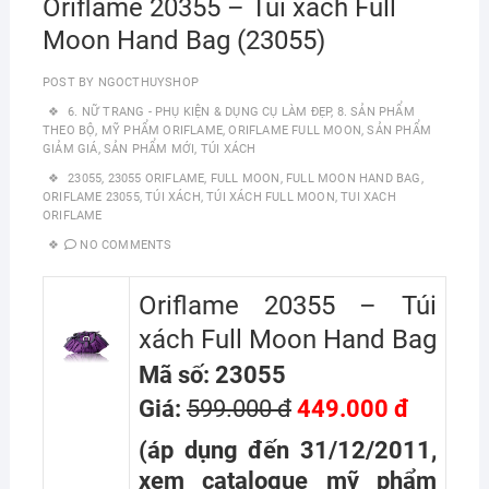
Oriflame 20355 – Túi xách Full
Moon Hand Bag (23055)
POST BY
NGOCTHUYSHOP
6. NỮ TRANG - PHỤ KIỆN & DỤNG CỤ LÀM ĐẸP
,
8. SẢN PHẨM
THEO BỘ
,
MỸ PHẨM ORIFLAME
,
ORIFLAME FULL MOON
,
SẢN PHẨM
GIẢM GIÁ
,
SẢN PHẨM MỚI
,
TÚI XÁCH
23055
,
23055 ORIFLAME
,
FULL MOON
,
FULL MOON HAND BAG
,
ORIFLAME 23055
,
TÚI XÁCH
,
TÚI XÁCH FULL MOON
,
TUI XACH
ORIFLAME
NO COMMENTS
Oriflame 20355 – Túi
xách Full Moon Hand Bag
Mã số: 23055
Giá:
599.000 đ
449.000 đ
(áp dụng đến 31/12/2011,
xem catalogue mỹ phẩm