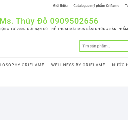
Giới thiệu
Catalogue mỹ phẩm Oriflame
Tư
 Ms. Thúy Đỗ 0909502656
ỘNG TỪ 2006. NƠI BẠN CÓ THỂ THOẢI MÁI MUA SẮM NHỮNG SẢN PHẨM 
LOSOPHY ORIFLAME
WELLNESS BY ORIFLAME
NƯỚC 