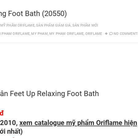
ng Foot Bath (20550)
,
MỸ PHẨM ORIFLAME
,
SẢN PHẨM GIẢM GIÁ
,
SẢN PHẨM MỚI
I PHAM ORIFLAME
,
MY PHAM
,
MY PHAM ORIFLAME
,
ORIFLAME
NO COMMENT
ân Feet Up Relaxing Foot Bath
 đ
/2010,
xem catalogue mỹ phẩm Oriflame hiện
ới nhất
)