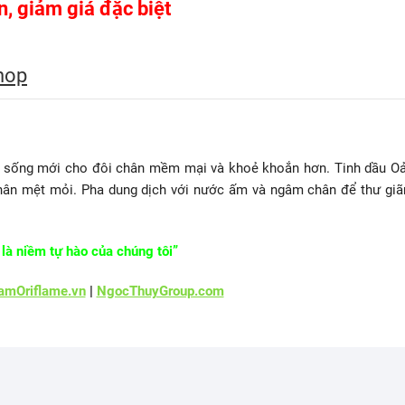
ên, giảm giá đặc biệt
hop
 sống mới cho đôi chân mềm mại và khoẻ khoắn hơn. Tinh dầu Oả
 chân mệt mỏi. Pha dung dịch với nước ấm và ngâm chân để thư giã
là niềm tự hào của chúng tôi”
mOriflame.vn
|
NgocThuyGroup.com