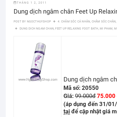
THÁNG 1 2, 2011
Dung dịch ngâm chân Feet Up Relaxi
POST BY
NGOCTHUYSHOP
4. CHĂM SÓC CÁ NHÂN
,
CHĂM SÓC CHÂN
DUNG DICH NGAM CHAN
,
FEET UP RELAXING FOOT BATH
,
MI PHAM
,
M
Dung dịch ngâm ch
Mã số: 20550
Giá:
99.000đ
75.000
(áp dụng đến 31/01
tại
để cập nhật giá m