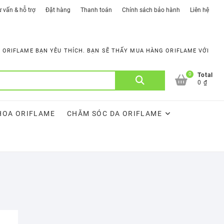
 vấn & hỗ trợ
Đặt hàng
Thanh toán
Chính sách bảo hành
Liên hệ
ORIFLAME BẠN YÊU THÍCH. BẠN SẼ THẤY MUA HÀNG ORIFLAME VỚI
0
Tìm
Total
0 ₫
kiếm:
HOA ORIFLAME
CHĂM SÓC DA ORIFLAME