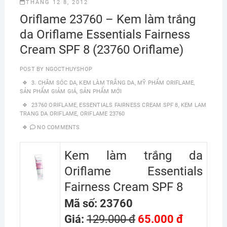
THÁNG 12 8, 2012
Oriflame 23760 – Kem làm trắng
da Oriflame Essentials Fairness
Cream SPF 8 (23760 Oriflame)
POST BY
NGOCTHUYSHOP
3. CHĂM SÓC DA
,
KEM LÀM TRẮNG DA
,
MỸ PHẨM ORIFLAME
,
SẢN PHẨM GIẢM GIÁ
,
SẢN PHẨM MỚI
23760 ORIFLAME
,
ESSENTIALS FAIRNESS CREAM SPF 8
,
KEM LAM
TRANG DA ORIFLAME
,
ORIFLAME 23760
NO COMMENTS
Kem làm trắng da
Oriflame Essentials
Fairness Cream SPF 8
Mã số: 23760
Giá:
129.000 đ
65.000 đ