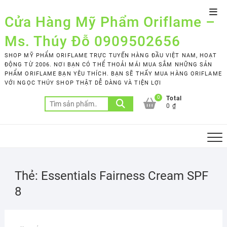
Skip
Top
to
Cửa Hàng Mỹ Phẩm Oriflame –
Men
content
Ms. Thúy Đỗ 0909502656
SHOP MỸ PHẨM ORIFLAME TRỰC TUYẾN HÀNG ĐẦU VIỆT NAM, HOẠT
ĐỘNG TỪ 2006. NƠI BẠN CÓ THỂ THOẢI MÁI MUA SẮM NHỮNG SẢN
PHẨM ORIFLAME BẠN YÊU THÍCH. BẠN SẼ THẤY MUA HÀNG ORIFLAME
VỚI NGỌC THÚY SHOP THẬT DỄ DÀNG VÀ TIỆN LỢI
0
Total
Tìm
0 ₫
kiếm:
Thẻ:
Essentials Fairness Cream SPF
8