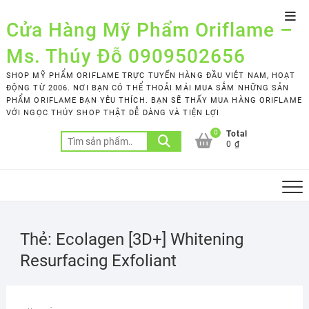
Skip
Top
to
Cửa Hàng Mỹ Phẩm Oriflame –
Men
content
Ms. Thúy Đỗ 0909502656
SHOP MỸ PHẨM ORIFLAME TRỰC TUYẾN HÀNG ĐẦU VIỆT NAM, HOẠT
ĐỘNG TỪ 2006. NƠI BẠN CÓ THỂ THOẢI MÁI MUA SẮM NHỮNG SẢN
PHẨM ORIFLAME BẠN YÊU THÍCH. BẠN SẼ THẤY MUA HÀNG ORIFLAME
VỚI NGỌC THÚY SHOP THẬT DỄ DÀNG VÀ TIỆN LỢI
0
Total
Tìm
0 ₫
kiếm:
Thẻ:
Ecolagen [3D+] Whitening
Resurfacing Exfoliant