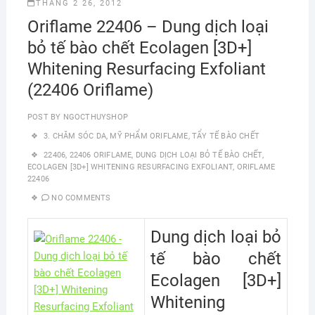
THÁNG 2 26, 2012
Oriflame 22406 – Dung dịch loại
bỏ tế bào chết Ecolagen [3D+]
Whitening Resurfacing Exfoliant
(22406 Oriflame)
POST BY
NGOCTHUYSHOP
3. CHĂM SÓC DA
,
MỸ PHẨM ORIFLAME
,
TẨY TẾ BÀO CHẾT
22406
,
22406 ORIFLAME
,
DUNG DỊCH LOẠI BỎ TẾ BÀO CHẾT
,
ECOLAGEN [3D+] WHITENING RESURFACING EXFOLIANT
,
ORIFLAME
22406
NO COMMENTS
Dung dịch loại bỏ
tế bào chết
Ecolagen [3D+]
Whitening