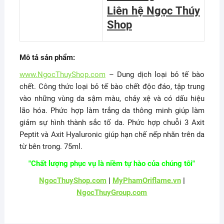
Liên hệ Ngọc Thúy
Shop
Mô tả sản phẩm:
www.NgocThuyShop.com
– Dung dịch loại bỏ tế bào
chết. Công thức loại bỏ tế bào chết độc đáo, tập trung
vào những vùng da sậm màu, chảy xệ và có dấu hiệu
lão hóa. Phức hợp làm trắng da thông minh giúp làm
giảm sự hình thành sắc tố da. Phức hợp chuỗi 3 Axit
Peptit và Axit Hyaluronic giúp hạn chế nếp nhăn trên da
từ bên trong. 75ml.
"Chất lượng phục vụ là niềm tự hào của chúng tôi"
NgocThuyShop.com
|
MyPhamOriflame.vn
|
NgocThuyGroup.com