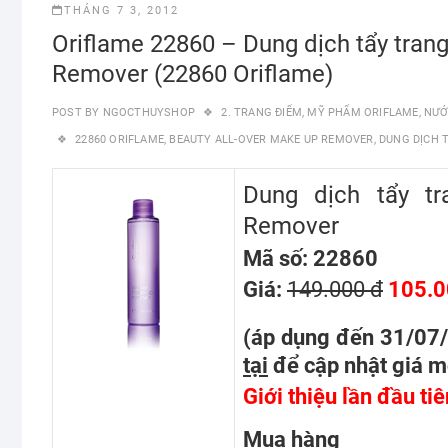
THÁNG 7 3, 2012
Oriflame 22860 – Dung dịch tẩy trang
Remover (22860 Oriflame)
POST BY
NGOCTHUYSHOP
2. TRANG ĐIỂM
,
MỸ PHẨM ORIFLAME
,
NƯỚ
22860 ORIFLAME
,
BEAUTY ALL-OVER MAKE UP REMOVER
,
DUNG DỊCH 
Dung dịch tẩy tr
Remover
Mã số: 22860
Giá:
149.000 đ
105.0
(áp dụng đến 31/07
tại
để cập nhật giá m
Giới thiệu lần đầu ti
Mua hàng