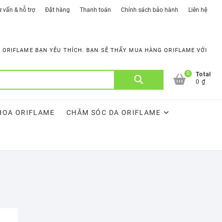
 vấn & hỗ trợ
Đặt hàng
Thanh toán
Chính sách bảo hành
Liên hệ
ORIFLAME BẠN YÊU THÍCH. BẠN SẼ THẤY MUA HÀNG ORIFLAME VỚI
0
Tìm
Total
0 ₫
kiếm:
HOA ORIFLAME
CHĂM SÓC DA ORIFLAME