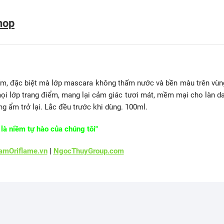
hop
iểm, đặc biệt mà lớp mascara không thấm nước và bền màu trên vùn
mọi lớp trang điểm, mang lại cảm giác tươi mát, mềm mại cho làn da
g ẩm trở lại. Lắc đều trước khi dùng. 100ml.
là niềm tự hào của chúng tôi"
mOriflame.vn
|
NgocThuyGroup.com