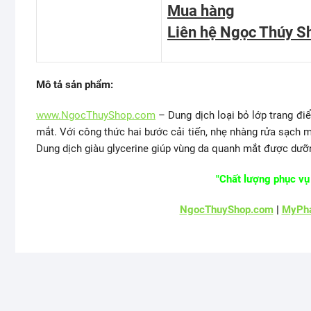
Mua hàng
Liên hệ Ngọc Thúy S
Mô tả sản phẩm:
www.NgocThuyShop.com
– Dung dịch loại bỏ lớp trang đ
mắt. Với công thức hai bước cải tiến, nhẹ nhàng rửa sạch 
Dung dịch giàu glycerine giúp vùng da quanh mắt được dưỡn
"Chất lượng phục vụ 
NgocThuyShop.com
|
MyPha