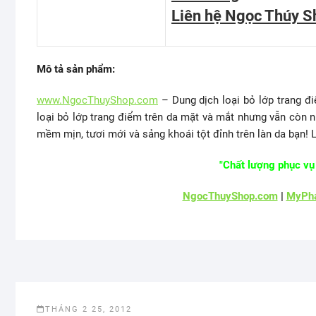
Liên hệ Ngọc Thúy S
Mô tả sản phẩm:
www.NgocThuyShop.com
– Dung dịch loại bỏ lớp trang đi
loại bỏ lớp trang điểm trên da mặt và mắt nhưng vẫn cò
mềm mịn, tươi mới và sảng khoái tột đỉnh trên làn da bạn!
"Chất lượng phục vụ 
NgocThuyShop.com
|
MyPha
THÁNG 2 25, 2012