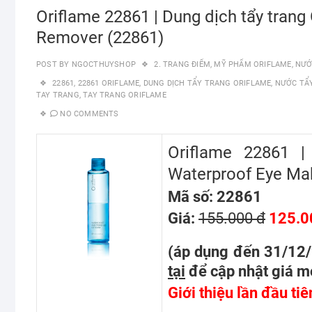
Oriflame 22861 | Dung dịch tẩy tran
Remover (22861)
POST BY
NGOCTHUYSHOP
2. TRANG ĐIỂM
,
MỸ PHẨM ORIFLAME
,
NƯỚ
22861
,
22861 ORIFLAME
,
DUNG DỊCH TẨY TRANG ORIFLAME
,
NƯỚC TẨ
TAY TRANG
,
TAY TRANG ORIFLAME
NO COMMENTS
Oriflame 22861 |
Waterproof Eye Ma
Mã số: 22861
Giá:
155.000 đ
125.0
(áp dụng đến 31/12
tại
để cập nhật giá m
Giới thiệu lần đầu tiê