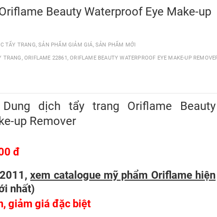
g Oriflame Beauty Waterproof Eye Make-up
C TẨY TRANG
,
SẢN PHẨM GIẢM GIÁ
,
SẢN PHẨM MỚI
Y TRANG
,
ORIFLAME 22861
,
ORIFLAME BEAUTY WATERPROOF EYE MAKE-UP REMOVE
 Dung dịch tẩy trang Oriflame Beauty
ke-up Remover
00 đ
/2011,
xem catalogue mỹ phẩm Oriflame hiện
ới nhất
)
n, giảm giá đặc biệt