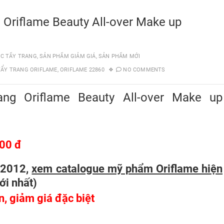
 Oriflame Beauty All-over Make up
C TẨY TRANG
,
SẢN PHẨM GIẢM GIÁ
,
SẢN PHẨM MỚI
TẨY TRANG ORIFLAME
,
ORIFLAME 22860
NO COMMENTS
ang Oriflame Beauty All-over Make up
00 đ
/2012,
xem catalogue mỹ phẩm Oriflame hiện
ới nhất
)
ên, giảm giá đặc biệt