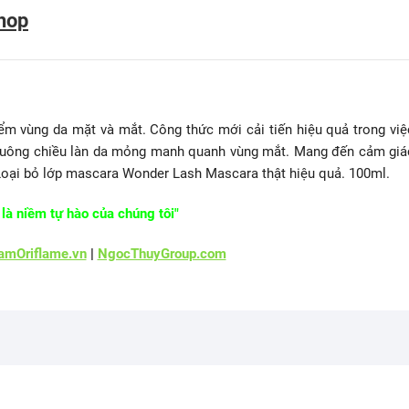
hop
ểm vùng da mặt và mắt. Công thức mới cải tiến hiệu quả trong việ
n nuông chiều làn da mỏng manh quanh vùng mắt. Mang đến cảm giá
 Loại bỏ lớp mascara Wonder Lash Mascara thật hiệu quả. 100ml.
là niềm tự hào của chúng tôi"
mOriflame.vn
|
NgocThuyGroup.com