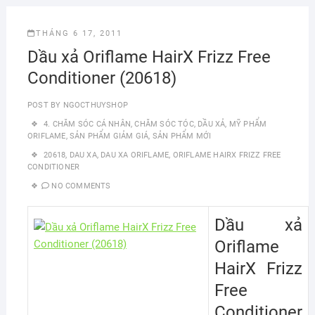
THÁNG 6 17, 2011
Dầu xả Oriflame HairX Frizz Free
Conditioner (20618)
POST BY
NGOCTHUYSHOP
4. CHĂM SÓC CÁ NHÂN
,
CHĂM SÓC TÓC
,
DẦU XẢ
,
MỸ PHẨM
ORIFLAME
,
SẢN PHẨM GIẢM GIÁ
,
SẢN PHẨM MỚI
20618
,
DAU XA
,
DAU XA ORIFLAME
,
ORIFLAME HAIRX FRIZZ FREE
CONDITIONER
NO COMMENTS
Dầu xả
Oriflame
HairX Frizz
Free
Conditioner