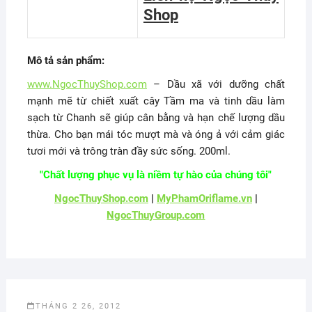
Shop
Mô tả sản phẩm:
www.NgocThuyShop.com
– Dầu xã với dưỡng chất
mạnh mẽ từ chiết xuất cây Tầm ma và tinh dầu làm
sạch từ Chanh sẽ giúp cân bằng và hạn chế lượng dầu
thừa. Cho bạn mái tóc mượt mà và óng ả với cảm giác
tươi mới và trông tràn đầy sức sống. 200ml.
"Chất lượng phục vụ là niềm tự hào của chúng tôi"
NgocThuyShop.com
|
MyPhamOriflame.vn
|
NgocThuyGroup.com
THÁNG 2 26, 2012