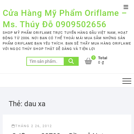
Skip
Top
to
Cửa Hàng Mỹ Phẩm Oriflame –
Men
content
Ms. Thúy Đỗ 0909502656
SHOP MỸ PHẨM ORIFLAME TRỰC TUYẾN HÀNG ĐẦU VIỆT NAM, HOẠT
ĐỘNG TỪ 2006. NƠI BẠN CÓ THỂ THOẢI MÁI MUA SẮM NHỮNG SẢN
PHẨM ORIFLAME BẠN YÊU THÍCH. BẠN SẼ THẤY MUA HÀNG ORIFLAME
VỚI NGỌC THÚY SHOP THẬT DỄ DÀNG VÀ TIỆN LỢI
0
Total
Tìm
0 ₫
kiếm:
Thẻ:
dau xa
THÁNG 2 26, 2012