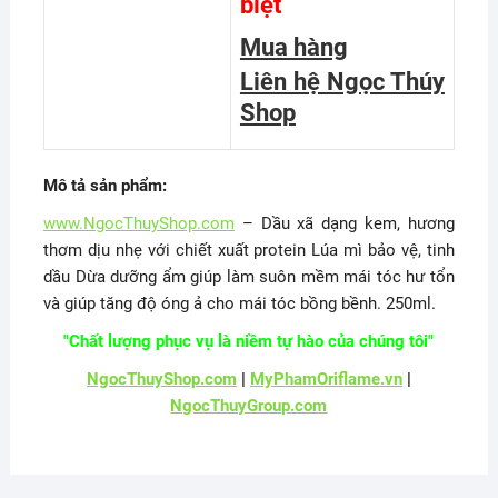
biệt
Mua hàng
Liên hệ Ngọc Thúy
Shop
Mô tả sản phẩm:
www.NgocThuyShop.com
– Dầu xã dạng kem, hương
thơm dịu nhẹ với chiết xuất protein Lúa mì bảo vệ, tinh
dầu Dừa dưỡng ẩm giúp làm suôn mềm mái tóc hư tổn
và giúp tăng độ óng ả cho mái tóc bồng bềnh. 250ml.
"Chất lượng phục vụ là niềm tự hào của chúng tôi"
NgocThuyShop.com
|
MyPhamOriflame.vn
|
NgocThuyGroup.com