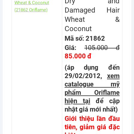
Dry and
Damaged Hair
Wheat &
Coconut
Mã số: 21862
Giá:
105.000 đ
85.000 đ
(áp dụng đến
29/02/2012,
xem
catalogue mỹ
phẩm Oriflame
hiện tại
để cập
nhật giá mới nhất
)
Giới thiệu lần đầu
tiên, giảm giá đặc