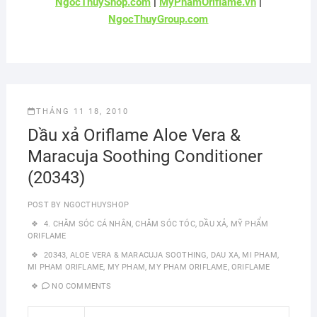
NgocThuyShop.com
|
MyPhamOriflame.vn
|
NgocThuyGroup.com
THÁNG 11 18, 2010
Dầu xả Oriflame Aloe Vera &
Maracuja Soothing Conditioner
(20343)
POST BY
NGOCTHUYSHOP
4. CHĂM SÓC CÁ NHÂN
,
CHĂM SÓC TÓC
,
DẦU XẢ
,
MỸ PHẨM
ORIFLAME
20343
,
ALOE VERA & MARACUJA SOOTHING
,
DAU XA
,
MI PHAM
,
MI PHAM ORIFLAME
,
MY PHAM
,
MY PHAM ORIFLAME
,
ORIFLAME
NO COMMENTS