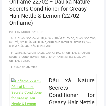
Oriflame 22702 – Dầu xả Nature
Secrets Conditioner for Greasy
Hair Nettle & Lemon (22702
Oriflame)
POST BY
NGOCTHUYSHOP
4. CHĂM SÓC CÁ NHÂN
,
8. SẢN PHẨM THEO BỘ
,
CHĂM SÓC TÓC
,
DẦU XẢ
,
MỸ PHẨM ORIFLAME
,
ORIFLAME NATURAL SECRETS
,
SẢN
PHẨM GIẢM GIÁ
,
SẢN PHẨM MỚI
22702
,
22702 ORIFLAME
,
DAU XA
,
DAU XA ORIFLAME
,
NATURE
SECRETS CONDITIONER FOR GREASY HAIR NETTLE & LEMON
,
ORIFLAME 22702
NO COMMENTS
Dầu xả Nature
Secrets
Conditioner for
Greasy Hair Nettle