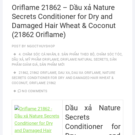
Oriflame 21862 – Dầu xả Nature
Secrets Conditioner for Dry and
Damaged Hair Wheat & Coconut
(21862 Oriflame)
POST BY
NGOCTHUYSHOP
4. CHĂM SÓC CÁ NHÂN
,
8. SẢN PHẨM THEO BỘ
,
CHĂM SÓC TÓC
,
DẦU XẢ
,
MỸ PHẨM ORIFLAME
,
ORIFLAME NATURAL SECRETS
,
SẢN
PHẨM GIẢM GIÁ
,
SẢN PHẨM MỚI
21862
,
21862 ORIFLAME
,
DAU XA
,
DAU XA ORIFLAME
,
NATURE
SECRETS CONDITIONER FOR DRY AND DAMAGED HAIR WHEAT &
COCONUT
,
ORIFLAME 21862
NO COMMENTS
Dầu xả Nature
Secrets
Conditioner for