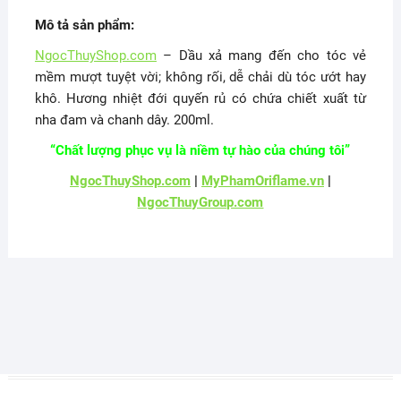
Mô tả sản phẩm:
NgocThuyShop.com
– Dầu xả mang đến cho tóc vẻ
mềm mượt tuyệt vời; không rối, dễ chải dù tóc ướt hay
khô. Hương nhiệt đới quyến rủ có chứa chiết xuất từ
nha đam và chanh dây. 200ml.
“Chất lượng phục vụ là niềm tự hào của chúng tôi”
NgocThuyShop.com
|
MyPhamOriflame.vn
|
NgocThuyGroup.com