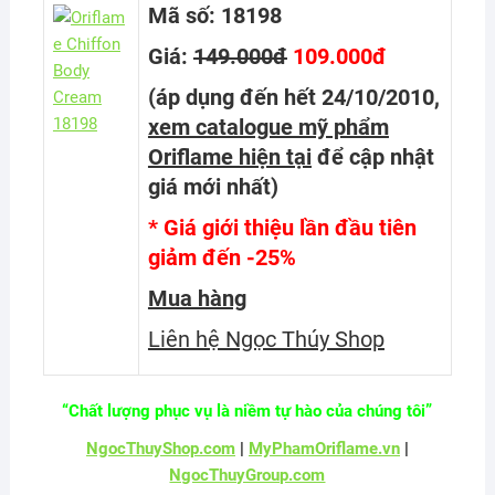
Mã số: 18198
Giá:
149.000đ
109.000đ
(áp dụng đến hết 24/10/2010,
xem catalogue mỹ phẩm
Oriflame hiện tại
để cập nhật
giá mới nhất
)
* Giá giới thiệu lần đầu tiên
giảm đến -25%
Mua hàng
Liên hệ Ngọc Thúy Shop
“Chất lượng phục vụ là niềm tự hào của chúng tôi”
NgocThuyShop.com
|
MyPhamOriflame.vn
|
NgocThuyGroup.com