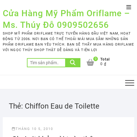
Skip
Top
to
Cửa Hàng Mỹ Phẩm Oriflame –
Men
content
Ms. Thúy Đỗ 0909502656
SHOP MỸ PHẨM ORIFLAME TRỰC TUYẾN HÀNG ĐẦU VIỆT NAM, HOẠT
ĐỘNG TỪ 2006. NƠI BẠN CÓ THỂ THOẢI MÁI MUA SẮM NHỮNG SẢN
PHẨM ORIFLAME BẠN YÊU THÍCH. BẠN SẼ THẤY MUA HÀNG ORIFLAME
VỚI NGỌC THÚY SHOP THẬT DỄ DÀNG VÀ TIỆN LỢI
0
Total
Tìm
0 ₫
kiếm:
Thẻ:
Chiffon Eau de Toilette
THÁNG 10 5, 2010