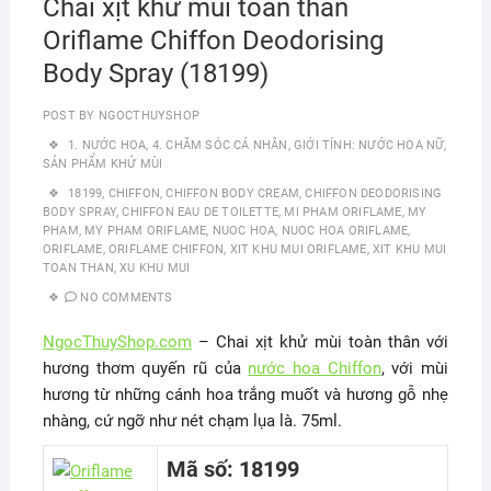
Chai xịt khử mùi toàn thân
Oriflame Chiffon Deodorising
Body Spray (18199)
POST BY
NGOCTHUYSHOP
1. NƯỚC HOA
,
4. CHĂM SÓC CÁ NHÂN
,
GIỚI TÍNH: NƯỚC HOA NỮ
,
SẢN PHẨM KHỬ MÙI
18199
,
CHIFFON
,
CHIFFON BODY CREAM
,
CHIFFON DEODORISING
BODY SPRAY
,
CHIFFON EAU DE TOILETTE
,
MI PHAM ORIFLAME
,
MY
PHAM
,
MY PHAM ORIFLAME
,
NUOC HOA
,
NUOC HOA ORIFLAME
,
ORIFLAME
,
ORIFLAME CHIFFON
,
XIT KHU MUI ORIFLAME
,
XIT KHU MUI
TOAN THAN
,
XU KHU MUI
NO COMMENTS
NgocThuyShop.com
– Chai xịt khử mùi toàn thân với
hương thơm quyến rũ của
nước hoa Chiffon
, với mùi
hương từ những cánh hoa trắng muốt và hương gỗ nhẹ
nhàng, cứ ngỡ như nét chạm lụa là. 75ml.
Mã số: 18199