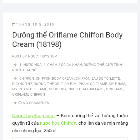
THÁNG 10 5, 2010
Dưỡng thể Oriflame Chiffon Body
Cream (18198)
POST BY
NGOCTHUYSHOP
1. NƯỚC HOA
,
4. CHĂM SÓC CÁ NHÂN
,
DƯỠNG THỂ
,
GIỚI TÍNH:
NƯỚC HOA NỮ
CHIFFON
,
CHIFFON BODY CREAM
,
CHIFFON EAU DE TOILETTE
,
DUONG THE
,
DUONG THE ORIFLAME
,
MI PHAM ORIFLAME
,
MY PHAM
,
MY PHAM ORIFLAME
,
NUOC HOA
,
NUOC HOA ORIFLAME
,
ORIFLAME
,
ORIFLAME CHIFFON
NO COMMENTS
NgocThuyShop.com
– Kem dưỡng thể với hương thơm
quyến rũ của
nước hoa Chiffon
, cho làn da vẻ mịn màng
như nhung lụa. 250ml.