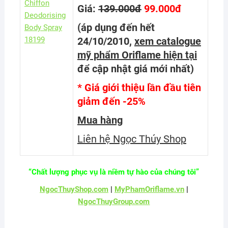
Giá:
139.000đ
99.000đ
(áp dụng đến hết
24/10/2010,
xem catalogue
mỹ phẩm Oriflame hiện tại
để cập nhật giá mới nhất
)
* Giá giới thiệu lần đầu tiên
giảm đến -25%
Mua hàng
Liên hệ Ngọc Thúy Shop
“Chất lượng phục vụ là niềm tự hào của chúng tôi”
NgocThuyShop.com
|
MyPhamOriflame.vn
|
NgocThuyGroup.com