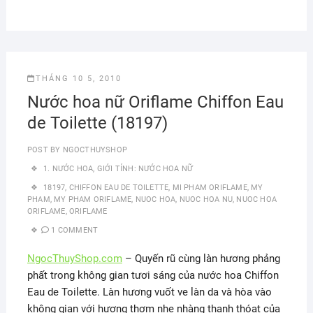
THÁNG 10 5, 2010
Nước hoa nữ Oriflame Chiffon Eau
de Toilette (18197)
POST BY
NGOCTHUYSHOP
1. NƯỚC HOA
,
GIỚI TÍNH: NƯỚC HOA NỮ
18197
,
CHIFFON EAU DE TOILETTE
,
MI PHAM ORIFLAME
,
MY
PHAM
,
MY PHAM ORIFLAME
,
NUOC HOA
,
NUOC HOA NU
,
NUOC HOA
ORIFLAME
,
ORIFLAME
1 COMMENT
NgocThuyShop.com
– Quyến rũ cùng làn hương phảng
phất trong không gian tươi sáng của nước hoa Chiffon
Eau de Toilette. Làn hương vuốt ve làn da và hòa vào
không gian với hương thơm nhẹ nhàng thanh thóat của