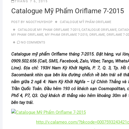
THÁNG 7 6, 2015
Catalogue Mỹ Phẩm Oriflame 7-2015
POST BY
NGOCTHUYSHOP
CATALOGUE MỸ PHẨM ORIFLAME
CATALOGUE MY PHAM ORIFLAME 7-2015
,
CATALOGUE ORIFLAME
,
CATAO
MY PHAM ORIFLAME
,
MY PHAM ORIFLAME 7-2015
,
ORIFLAME
,
ORIFLAME 7-2
NO COMMENTS
Catalogue mỹ phẩm Oriflame tháng 7-2015. Đặt hàng, vui lòn
0909.502.656 (Call, SMS, Facebook, Zalo, Viber, Tango, Whats
Line). Địa chỉ: 193H Nam Kỳ Khởi Nghĩa, P. 7, Q. 3, Tp. Hồ
Sacombank nhìn qua bên kia đường chếch về bên trái sẽ t
nằm giữa 2 ngã 4: Nam Kỳ Khởi Nghĩa – Lý Chính Thắng và
Trần Quốc Toản. Đầu hẻm 193 có khách sạn Cosmopolitan, 
Phố 4, P7, Q3. Quý khách đi thẳng vào hẻm khoảng 30m sẽ
bên tay trái.
http://v.calameo.com/?bkcode=0007593243421