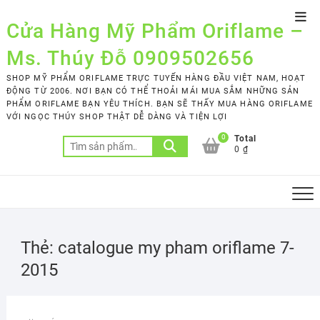
Skip
Top
to
Cửa Hàng Mỹ Phẩm Oriflame –
Men
content
Ms. Thúy Đỗ 0909502656
SHOP MỸ PHẨM ORIFLAME TRỰC TUYẾN HÀNG ĐẦU VIỆT NAM, HOẠT
ĐỘNG TỪ 2006. NƠI BẠN CÓ THỂ THOẢI MÁI MUA SẮM NHỮNG SẢN
PHẨM ORIFLAME BẠN YÊU THÍCH. BẠN SẼ THẤY MUA HÀNG ORIFLAME
VỚI NGỌC THÚY SHOP THẬT DỄ DÀNG VÀ TIỆN LỢI
0
Total
Tìm
0 ₫
kiếm:
Thẻ:
catalogue my pham oriflame 7-
2015