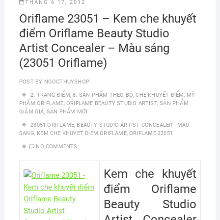
THÁNG 6 17, 2012
Oriflame 23051 – Kem che khuyết
điểm Oriflame Beauty Studio
Artist Concealer – Màu sáng
(23051 Oriflame)
POST BY
NGOCTHUYSHOP
2. TRANG ĐIỂM
,
8. SẢN PHẨM THEO BỘ
,
CHE KHUYẾT ĐIỂM
,
MỸ
PHẨM ORIFLAME
,
ORIFLAME BEAUTY STUDIO ARTIST
,
SẢN PHẨM
GIẢM GIÁ
,
SẢN PHẨM MỚI
23051 ORIFLAME
,
BEAUTY STUDIO ARTIST CONCEALER - MAU
SANG
,
KEM CHE KHUYET DIEM ORIFLAME
,
ORIFLAME 23051
NO COMMENTS
Kem che khuyết
điểm Oriflame
Beauty Studio
Artist Concealer