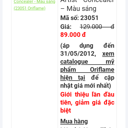
– Màu sáng
Mã số: 23051
Giá:
129.000 đ
89.000 đ
(áp dụng đến
31/05/2012,
xem
catalogue mỹ
phẩm Oriflame
hiện tại
để cập
nhật giá mới nhất
)
Giới thiệu lần đầu
tiên, giảm giá đặc
biệt
Mua hàng