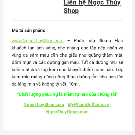
Liên hệ Ngọc Thúy
Shop
Mô tả sản phẩm:
www.NgocThuyShop.com
– Phức hợp llluma Flair
khuếch tán ánh sáng, nhẹ nhàng che lắp nếp nhăn và
vùng da sậm màu cần che giấu như quầng thâm mắt,
đốm mụn và các đường gân máu. Tất cả dường như sẽ
biến mất dưới lớp kem che khuyết điểm hoàn hảo. Lớp
kem mịn màng cùng công thức dưỡng ẩm cho bạn làn
da láng mịn và không tỳ vết. 10ml.
"Chất lượng phục vụ là niềm tự hào của chúng tôi"
NgocThuyShop.com
|
MyPhamOriflame.vn
|
NgocThuyGroup.com