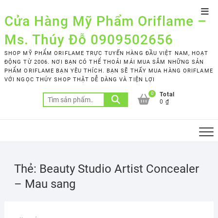
Skip
Top
to
Cửa Hàng Mỹ Phẩm Oriflame –
Men
content
Ms. Thúy Đỗ 0909502656
SHOP MỸ PHẨM ORIFLAME TRỰC TUYẾN HÀNG ĐẦU VIỆT NAM, HOẠT
ĐỘNG TỪ 2006. NƠI BẠN CÓ THỂ THOẢI MÁI MUA SẮM NHỮNG SẢN
PHẨM ORIFLAME BẠN YÊU THÍCH. BẠN SẼ THẤY MUA HÀNG ORIFLAME
VỚI NGỌC THÚY SHOP THẬT DỄ DÀNG VÀ TIỆN LỢI
0
Total
Tìm
0 ₫
kiếm:
Thẻ:
Beauty Studio Artist Concealer
– Mau sang