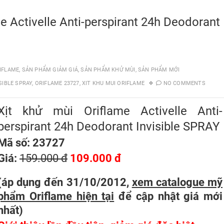
e Activelle Anti-perspirant 24h Deodorant
IFLAME
,
SẢN PHẨM GIẢM GIÁ
,
SẢN PHẨM KHỬ MÙI
,
SẢN PHẨM MỚI
SIBLE SPRAY
,
ORIFLAME 23727
,
XIT KHU MUI ORIFLAME
NO COMMENTS
Xịt khử mùi Oriflame Activelle Anti-
perspirant 24h Deodorant Invisible SPRAY
Mã số: 23727
Giá:
159.000 đ
109.000 đ
(áp dụng đến 31/10/2012,
xem catalogue mỹ
phẩm Oriflame hiện tại
để cập nhật giá mới
nhất
)