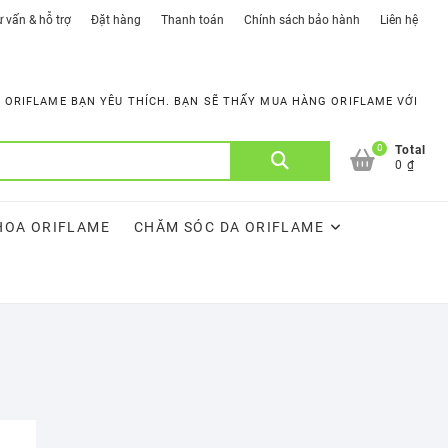
 vấn & hỗ trợ
Đặt hàng
Thanh toán
Chính sách bảo hành
Liên hệ
ORIFLAME BẠN YÊU THÍCH. BẠN SẼ THẤY MUA HÀNG ORIFLAME VỚI
0
Tìm
Total
0 ₫
kiếm:
HOA ORIFLAME
CHĂM SÓC DA ORIFLAME