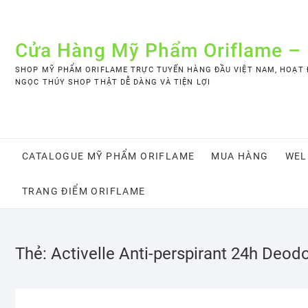
Skip
to
content
Cửa Hàng Mỹ Phẩm Oriflame –
SHOP MỸ PHẨM ORIFLAME TRỰC TUYẾN HÀNG ĐẦU VIỆT NAM, HOẠT Đ
NGỌC THÚY SHOP THẬT DỄ DÀNG VÀ TIỆN LỢI
CATALOGUE MỸ PHẨM ORIFLAME
MUA HÀNG
WEL
TRANG ĐIỂM ORIFLAME
Thẻ:
Activelle Anti-perspirant 24h Deod